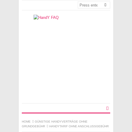
HOME
GÜNSTIGE HANDYVERTRÄGE OHNE
GRUNDGEBÜHR
HANDYTARIF OHNE ANSCHLUSSGEBÜHR