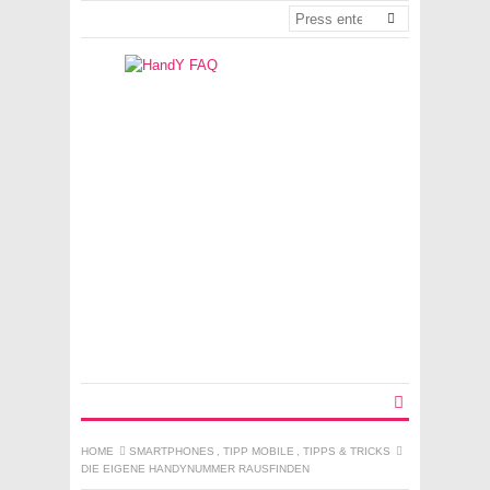
HOME
SMARTPHONES
,
TIPP MOBILE
,
TIPPS & TRICKS
DIE EIGENE HANDYNUMMER RAUSFINDEN