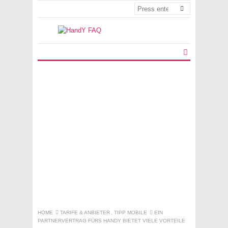
HOME
TARIFE & ANBIETER
,
TIPP MOBILE
EIN
PARTNERVERTRAG FÜRS HANDY BIETET VIELE VORTEILE