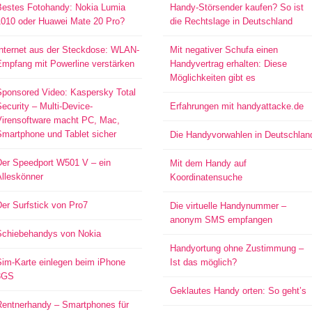
Bestes Fotohandy: Nokia Lumia
Handy-Störsender kaufen? So ist
1010 oder Huawei Mate 20 Pro?
die Rechtslage in Deutschland
Internet aus der Steckdose: WLAN-
Mit negativer Schufa einen
Empfang mit Powerline verstärken
Handyvertrag erhalten: Diese
Möglichkeiten gibt es
Sponsored Video: Kaspersky Total
ecurity – Multi-Device-
Erfahrungen mit handyattacke.de
Virensoftware macht PC, Mac,
Smartphone und Tablet sicher
Die Handyvorwahlen in Deutschlan
Der Speedport W501 V – ein
Mit dem Handy auf
Alleskönner
Koordinatensuche
er Surfstick von Pro7
Die virtuelle Handynummer –
anonym SMS empfangen
Schiebehandys von Nokia
Handyortung ohne Zustimmung –
Sim-Karte einlegen beim iPhone
Ist das möglich?
3GS
Geklautes Handy orten: So geht’s
Rentnerhandy – Smartphones für