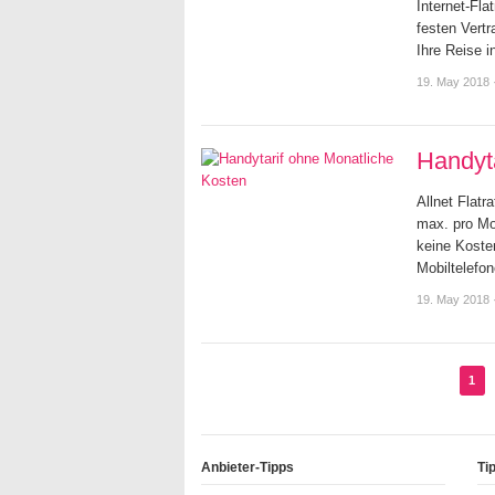
Internet-Fla
festen Vertr
Ihre Reise i
19. May 2018
Handyt
Allnet Flatr
max. pro Mon
keine Koste
Mobiltelefo
19. May 2018
1
Anbieter-Tipps
Ti