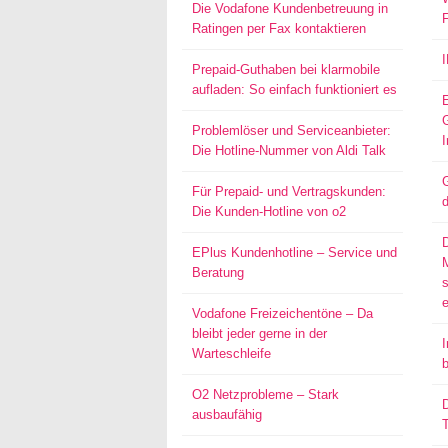
Die Vodafone Kundenbetreuung in
Ratingen per Fax kontaktieren
Prepaid-Guthaben bei klarmobile
aufladen: So einfach funktioniert es
Problemlöser und Serviceanbieter:
I
Die Hotline-Nummer von Aldi Talk
G
Für Prepaid- und Vertragskunden:
d
Die Kunden-Hotline von o2
EPlus Kundenhotline – Service und
Beratung
s
Vodafone Freizeichentöne – Da
bleibt jeder gerne in der
I
Warteschleife
O2 Netzprobleme – Stark
D
ausbaufähig
T