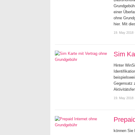
Grundgebühr
einer Überl
ohne Grundg
hier. Mit d
19. May 2018
Sim Ka
Hinter WinS
Identifikati
beispielswe
Gegensatz z
Aktivitätsf
19. May 2018
Prepai
können Sie 