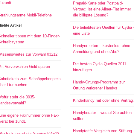
Zukunft
Prepaid-Karte oder Postpaid-
Vertrag: Ist eine Allnet-Flat immer
Strahlungsarme Mobil-Telefone
die billigste Lösung?
liebte Artikel
Die beliebtesten Quellen für Cydia 
eine Liste
chneller tippen mit dem 10-Finger-
Schreibsystem
Handynr. orten – kostenlos, ohne
Anmeldung und ohne Abo?
Wissenswertes zur Vorwahl 03212
Die besten Cydia-Quellen 2011
Mit Vorvorwahlen Geld sparen
hinzufügen
Bahntickets zum Schnäppchenpreis
Handy-Ortungs-Programm zur
ber Ltur buchen
Ortung verlorener Handys
ofür steht die 0035-
Kinderhandy mit oder ohne Vertrag
Landesvorwahl?
Handyberater – worauf Sie achten
Eine eigene Faxnummer ohne Fax-
sollten
Gerät bei 1und1
Handytarife-Vergleich von Stiftung
ie funktioniert der Service 5Vor12