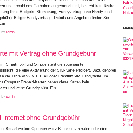
en und sobald das Guthaben aufgebraucht ist, besteht kein Risiko
astung Ihres Budgets. Stornierung, Handyvertrag ohne Handy (und
ebühr). Billiger Handyvertrag – Details und Angebote finden Sie
iesen…
Meist
·
by
admin
·
rte mit Vertrag ohne Grundgebühr
im, Smartmobil und Sim.de steht die sogenannte
onspflicht, die eine Aktivierung der SIM-Karte erfordert. Dazu gehören
ise die Tarife winSIM LTE All oder PremiumSIM Handytarife. Im
u Congstar Prepaid-Karten haben diese Karten kein
enster und keine Grundgebühr. Ein…
·
by
admin
·
d Internet ohne Grundgebühr
bei Bedarf weitere Optionen wie z.B. Inklusivminuten oder eine