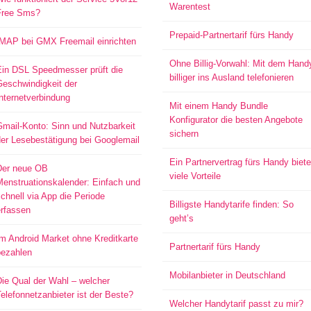
Warentest
Free Sms?
Prepaid-Partnertarif fürs Handy
IMAP bei GMX Freemail einrichten
Ohne Billig-Vorwahl: Mit dem Hand
Ein DSL Speedmesser prüft die
billiger ins Ausland telefonieren
Geschwindigkeit der
nternetverbindung
Mit einem Handy Bundle
Konfigurator die besten Angebote
mail-Konto: Sinn und Nutzbarkeit
sichern
er Lesebestätigung bei Googlemail
Ein Partnervertrag fürs Handy biete
Der neue OB
viele Vorteile
Menstruationskalender: Einfach und
chnell via App die Periode
Billigste Handytarife finden: So
erfassen
geht’s
m Android Market ohne Kreditkarte
Partnertarif fürs Handy
bezahlen
Mobilanbieter in Deutschland
ie Qual der Wahl – welcher
elefonnetzanbieter ist der Beste?
Welcher Handytarif passt zu mir?