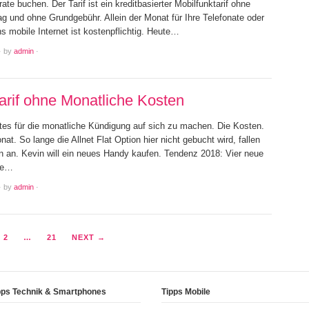
trate buchen. Der Tarif ist ein kreditbasierter Mobilfunktarif ohne
ag und ohne Grundgebühr. Allein der Monat für Ihre Telefonate oder
ns mobile Internet ist kostenpflichtig. Heute…
·
by
admin
·
arif ohne Monatliche Kosten
ates für die monatliche Kündigung auf sich zu machen. Die Kosten.
at. So lange die Allnet Flat Option hier nicht gebucht wird, fallen
n an. Kevin will ein neues Handy kaufen. Tendenz 2018: Vier neue
ne…
·
by
admin
·
2
…
21
NEXT →
pps Technik & Smartphones
Tipps Mobile