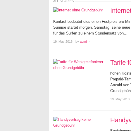
ALL STORIES
Intern
Konkret bedeutet dies einen Festpreis pro Mi
Sunrise startet morgen, Samstag, seine neue 
für das Surfen zu einem Stundensatz von…
19. May 2018
·
by
admin
·
Tarife 
hohen Koste
Prepaid-Tari
Anzahl von T
Grundgebühr 
19. May 2018
Handyv
Basishonora