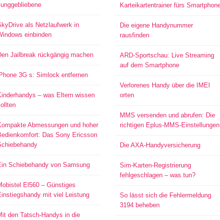
Junggebliebene
Karteikartentrainer fürs Smartphon
kyDrive als Netzlaufwerk in
Die eigene Handynummer
Windows einbinden
rausfinden
Den Jailbreak rückgängig machen
ARD-Sportschau: Live Streaming
auf dem Smartphone
iPhone 3G s: Simlock entfernen
Verlorenes Handy über die IMEI
Kinderhandys – was Eltern wissen
orten
ollten
MMS versenden und abrufen: Die
Kompakte Abmessungen und hoher
richtigen Eplus-MMS-Einstellungen
Bedienkomfort: Das Sony Ericsson
Schiebehandy
Die AXA-Handyversicherung
Ein Schiebehandy von Samsung
Sim-Karten-Registrierung
fehlgeschlagen – was tun?
Mobistel El560 – Günstiges
instiegshandy mit viel Leistung
So lässt sich die Fehlermeldung
3194 beheben
it den Tatsch-Handys in die