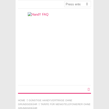
HOME
GÜNSTIGE HANDYVERTRÄGE OHNE
GRUNDGEBÜHR
TARIFE FÜR WENIGTELEFONIERER OHNE
GRUNDGEBÜHR