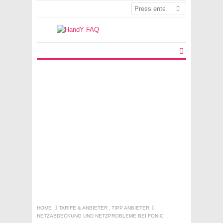
HOME
TARIFE & ANBIETER
,
TIPP ANBIETER
NETZABDECKUNG UND NETZPROBLEME BEI FONIC