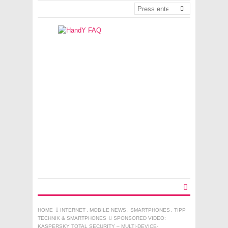
HOME
INTERNET
,
MOBILE NEWS
,
SMARTPHONES
,
TIPP
TECHNIK & SMARTPHONES
SPONSORED VIDEO:
KASPERSKY TOTAL SECURITY – MULTI-DEVICE-