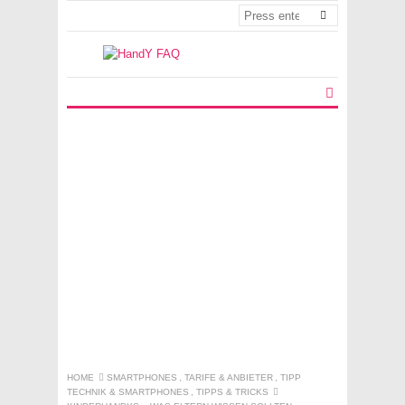
HOME
SMARTPHONES
,
TARIFE & ANBIETER
,
TIPP
TECHNIK & SMARTPHONES
,
TIPPS & TRICKS