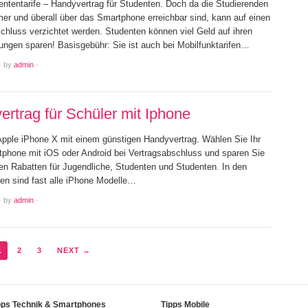
ententarife – Handyvertrag für Studenten. Doch da die Studierenden
mer und überall über das Smartphone erreichbar sind, kann auf einen
chluss verzichtet werden. Studenten können viel Geld auf ihren
ngen sparen! Basisgebühr: Sie ist auch bei Mobilfunktarifen…
·
by
admin
·
rtrag für Schüler mit Iphone
Apple iPhone X mit einem günstigen Handyvertrag. Wählen Sie Ihr
phone mit iOS oder Android bei Vertragsabschluss und sparen Sie
ven Rabatten für Jugendliche, Studenten und Studenten. In den
len sind fast alle iPhone Modelle…
·
by
admin
·
1
2
3
NEXT →
pps Technik & Smartphones
Tipps Mobile