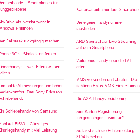
Rentnerhandy – Smartphones für
Junggebliebene
Karteikartentrainer fürs Smartphon
kyDrive als Netzlaufwerk in
Die eigene Handynummer
Windows einbinden
rausfinden
Den Jailbreak rückgängig machen
ARD-Sportschau: Live Streaming
auf dem Smartphone
iPhone 3G s: Simlock entfernen
Verlorenes Handy über die IMEI
Kinderhandys – was Eltern wissen
orten
ollten
MMS versenden und abrufen: Die
Kompakte Abmessungen und hoher
richtigen Eplus-MMS-Einstellungen
Bedienkomfort: Das Sony Ericsson
Schiebehandy
Die AXA-Handyversicherung
Ein Schiebehandy von Samsung
Sim-Karten-Registrierung
fehlgeschlagen – was tun?
Mobistel El560 – Günstiges
instiegshandy mit viel Leistung
So lässt sich die Fehlermeldung
3194 beheben