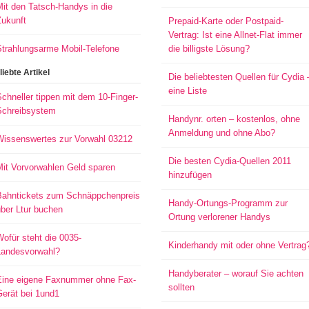
it den Tatsch-Handys in die
Zukunft
Prepaid-Karte oder Postpaid-
Vertrag: Ist eine Allnet-Flat immer
Strahlungsarme Mobil-Telefone
die billigste Lösung?
liebte Artikel
Die beliebtesten Quellen für Cydia 
eine Liste
chneller tippen mit dem 10-Finger-
Schreibsystem
Handynr. orten – kostenlos, ohne
Anmeldung und ohne Abo?
Wissenswertes zur Vorwahl 03212
Die besten Cydia-Quellen 2011
Mit Vorvorwahlen Geld sparen
hinzufügen
Bahntickets zum Schnäppchenpreis
Handy-Ortungs-Programm zur
ber Ltur buchen
Ortung verlorener Handys
ofür steht die 0035-
Kinderhandy mit oder ohne Vertrag
Landesvorwahl?
Handyberater – worauf Sie achten
Eine eigene Faxnummer ohne Fax-
sollten
Gerät bei 1und1