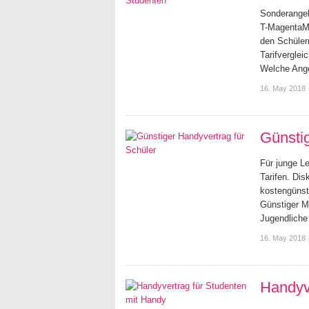
Sonderangebo
T-MagentaMo
den Schüler
Tarifverglei
Welche An
16. May 2018
Günstig
Für junge L
Tarifen. Dis
kostengünsti
Günstiger Mo
Jugendlich
16. May 2018
Handyv