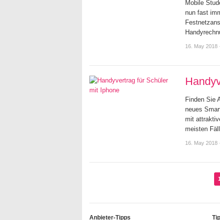
Mobile Stud
nun fast im
Festnetzans
Handyrechnu
16. May 2018
Handyve
Finden Sie 
neues Smart
mit attrakti
meisten Fäl
16. May 2018
Anbieter-Tipps
Ti