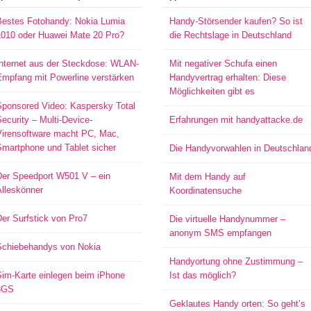
Bestes Fotohandy: Nokia Lumia
Handy-Störsender kaufen? So ist
1010 oder Huawei Mate 20 Pro?
die Rechtslage in Deutschland
Internet aus der Steckdose: WLAN-
Mit negativer Schufa einen
Empfang mit Powerline verstärken
Handyvertrag erhalten: Diese
Möglichkeiten gibt es
Sponsored Video: Kaspersky Total
ecurity – Multi-Device-
Erfahrungen mit handyattacke.de
Virensoftware macht PC, Mac,
Smartphone und Tablet sicher
Die Handyvorwahlen in Deutschlan
Der Speedport W501 V – ein
Mit dem Handy auf
Alleskönner
Koordinatensuche
er Surfstick von Pro7
Die virtuelle Handynummer –
anonym SMS empfangen
Schiebehandys von Nokia
Handyortung ohne Zustimmung –
Sim-Karte einlegen beim iPhone
Ist das möglich?
3GS
Geklautes Handy orten: So geht’s