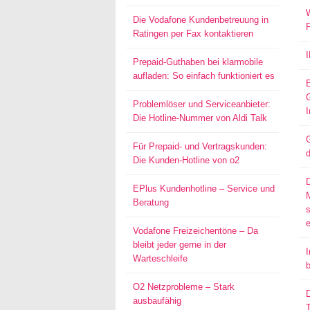
W
Die Vodafone Kundenbetreuung in
Ratingen per Fax kontaktieren
Prepaid-Guthaben bei klarmobile
aufladen: So einfach funktioniert es
Problemlöser und Serviceanbieter:
I
Die Hotline-Nummer von Aldi Talk
G
Für Prepaid- und Vertragskunden:
d
Die Kunden-Hotline von o2
EPlus Kundenhotline – Service und
Beratung
s
Vodafone Freizeichentöne – Da
bleibt jeder gerne in der
I
Warteschleife
O2 Netzprobleme – Stark
D
ausbaufähig
T