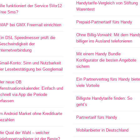
Handytarife-Vergleich von Stiftung
ie funktioniert der Service 5Vor12
Warentest
Free Sms?
Prepaid-Partnertarif fürs Handy
IMAP bei GMX Freemail einrichten
Ohne Billig-Vorwahl: Mit dem Hand
Ein DSL Speedmesser prüft die
billiger ins Ausland telefonieren
Geschwindigkeit der
nternetverbindung
Mit einem Handy Bundle
Konfigurator die besten Angebote
mail-Konto: Sinn und Nutzbarkeit
sichern
er Lesebestätigung bei Googlemail
Ein Partnervertrag fürs Handy biete
Der neue OB
viele Vorteile
Menstruationskalender: Einfach und
chnell via App die Periode
Billigste Handytarife finden: So
erfassen
geht’s
m Android Market ohne Kreditkarte
Partnertarif fürs Handy
bezahlen
Mobilanbieter in Deutschland
ie Qual der Wahl – welcher
elefonnetzanbieter ist der Beste?