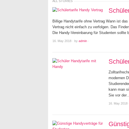
ALL STORIES
Schüler
Billige Handytarife ohne Vertrag Wann ist das
Vertrag nicht einfach zu verfolgen. Das Finde
Die Handy-Vereinbarung für Studenten sollt
16. May 2018
·
by
admin
·
Schüle
Zolltarifre
modernen Dig
Studierende
kann man si
Sie vor der
16. May 2018
Günsti