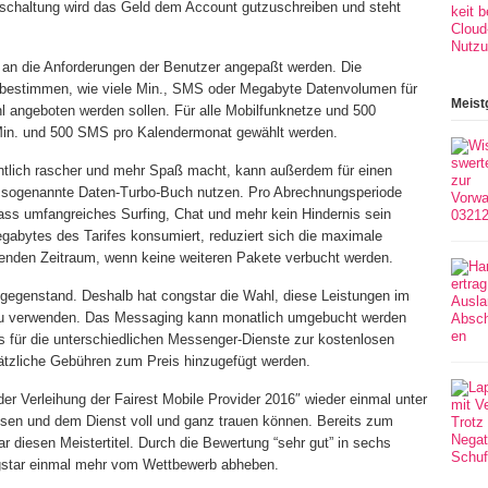
ischaltung wird das Geld dem Account gutzuschreiben und steht
 an die Anforderungen der Benutzer angepaßt werden. Die
u bestimmen, wie viele Min., SMS oder Megabyte Datenvolumen für
Meist
angeboten werden sollen. Für alle Mobilfunknetze und 500
in. und 500 SMS pro Kalendermonat gewählt werden.
tlich rascher und mehr Spaß macht, kann außerdem für einen
 sogenannte Daten-Turbo-Buch nutzen. Pro Abrechnungsperiode
dass umfangreiches Surfing, Chat und mehr kein Hindernis sein
egabytes des Tarifes konsumiert, reduziert sich die maximale
ibenden Zeitraum, wenn keine weiteren Pakete verbucht werden.
sgegenstand. Deshalb hat congstar die Wahl, diese Leistungen im
zu verwenden. Das Messaging kann monatlich umgebucht werden
für die unterschiedlichen Messenger-Dienste zur kostenlosen
ätzliche Gebühren zum Preis hinzugefügt werden.
er Verleihung der Fairest Mobile Provider 2016″ wieder einmal unter
isen und dem Dienst voll und ganz trauen können. Bereits zum
r diesen Meistertitel. Durch die Bewertung “sehr gut” in sechs
ngstar einmal mehr vom Wettbewerb abheben.