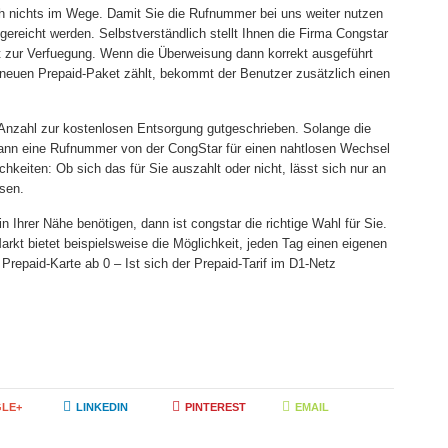
ch nichts im Wege. Damit Sie die Rufnummer bei uns weiter nutzen
reicht werden. Selbstverständlich stellt Ihnen die Firma Congstar
att zur Verfuegung. Wenn die Überweisung dann korrekt ausgeführt
neuen Prepaid-Paket zählt, bekommt der Benutzer zusätzlich einen
 Anzahl zur kostenlosen Entsorgung gutgeschrieben. Solange die
nn eine Rufnummer von der CongStar für einen nahtlosen Wechsel
eiten: Ob sich das für Sie auszahlt oder nicht, lässt sich nur an
sen.
 Ihrer Nähe benötigen, dann ist congstar die richtige Wahl für Sie.
rkt bietet beispielsweise die Möglichkeit, jeden Tag einen eigenen
 Prepaid-Karte ab 0 – Ist sich der Prepaid-Tarif im D1-Netz
LE+
LINKEDIN
PINTEREST
EMAIL