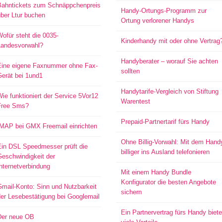
Bahntickets zum Schnäppchenpreis
Handy-Ortungs-Programm zur
ber Ltur buchen
Ortung verlorener Handys
ofür steht die 0035-
Kinderhandy mit oder ohne Vertrag
Landesvorwahl?
Handyberater – worauf Sie achten
Eine eigene Faxnummer ohne Fax-
sollten
Gerät bei 1und1
Handytarife-Vergleich von Stiftung
ie funktioniert der Service 5Vor12
Warentest
Free Sms?
Prepaid-Partnertarif fürs Handy
IMAP bei GMX Freemail einrichten
Ohne Billig-Vorwahl: Mit dem Hand
Ein DSL Speedmesser prüft die
billiger ins Ausland telefonieren
Geschwindigkeit der
nternetverbindung
Mit einem Handy Bundle
Konfigurator die besten Angebote
mail-Konto: Sinn und Nutzbarkeit
sichern
er Lesebestätigung bei Googlemail
Ein Partnervertrag fürs Handy biete
Der neue OB