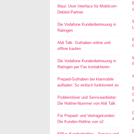
Maui: User Interface für Mobilcom-
ü
Debitel-Partner
W
Die Vodafone Kundenbetreuung in
Ratingen
Aldi Talk: Guthaben online und
offline kaufen
W
Die Vodafone Kundenbetreuung in
Ratingen per Fax kontaktieren
Prepaid-Guthaben bei klarmobile
aufladen: So einfach funktioniert es
Problemlöser und Serviceanbieter:
I
Die Hotline-Nummer von Aldi Talk
G
Für Prepaid- und Vertragskunden:
d
Die Kunden-Hotline von o2
EPlus Kundenhotline – Service und