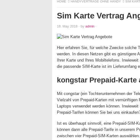
HOME
HANDYVERTRÄGE OHNE HANDY
SIM KAR
Sim Karte Vertrag An
18. May 2018
·
by
admin
·
Hier erfahren Sie, für welche Zwecke solche T
werden. In diesen Netzen gibt es günstigere
Ihrer Karte und Ihres Mobiltelefons. Inwiewei
die passende SIM-Karte ist im Lieferumfang e
kongstar Prepaid-Karte 
Mit congstar (ein Tochterunternehmen der T
Vielzahl von Prepaid-Karten mit vernünftigen P
Laptops verwendet werden können. Inwieweit
Prepaid-Tarifen können Sie bei uns einkaufen
Ist es überhaupt sinnvoll, eine Prepaid-SIM-Ka
können dann alle Prepaid-Tarife in unserem P
zwischen vier Prepaid-SIM-Karten auswählen.