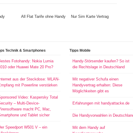
ndy
All Flat Tarife ohne Handy
Nur Sim Karte Vertrag
pps Technik & Smartphones
Tipps Mobile
Bestes Fotohandy: Nokia Lumia
Handy-Störsender kaufen? So ist
1010 oder Huawei Mate 20 Pro?
die Rechtslage in Deutschland
Internet aus der Steckdose: WLAN-
Mit negativer Schufa einen
Empfang mit Powerline verstärken
Handyvertrag erhalten: Diese
Möglichkeiten gibt es
Sponsored Video: Kaspersky Total
ecurity – Multi-Device-
Erfahrungen mit handyattacke.de
Virensoftware macht PC, Mac,
Smartphone und Tablet sicher
Die Handyvorwahlen in Deutschlan
Der Speedport W501 V – ein
Mit dem Handy auf