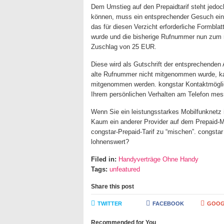
Dem Umstieg auf den Prepaidtarif steht jedo
können, muss ein entsprechender Gesuch einge
das für diesen Verzicht erforderliche Formbl
wurde und die bisherige Rufnummer nun zum 
Zuschlag von 25 EUR.
Diese wird als Gutschrift der entsprechenden
alte Rufnummer nicht mitgenommen wurde, ka
mitgenommen werden. kongstar Kontaktmöglichk
Ihrem persönlichen Verhalten am Telefon mes
Wenn Sie ein leistungsstarkes Mobilfunknetz in
Kaum ein anderer Provider auf dem Prepaid-Ma
congstar-Prepaid-Tarif zu “mischen”. congstar
lohnenswert?
Filed in:
Handyverträge Ohne Handy
Tags:
unfeatured
Share this post
TWITTER
FACEBOOK
GOOG
Recommended for You