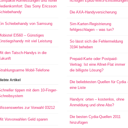
Kompakte Abmessungen und hoher
richtigen Eplus-MMS-Einstellungen
Bedienkomfort: Das Sony Ericsson
Schiebehandy
Die AXA-Handyversicherung
Ein Schiebehandy von Samsung
Sim-Karten-Registrierung
fehlgeschlagen – was tun?
Mobistel El560 – Günstiges
instiegshandy mit viel Leistung
So lässt sich die Fehlermeldung
3194 beheben
it den Tatsch-Handys in die
Zukunft
Prepaid-Karte oder Postpaid-
Vertrag: Ist eine Allnet-Flat immer
Strahlungsarme Mobil-Telefone
die billigste Lösung?
liebte Artikel
Die beliebtesten Quellen für Cydia 
eine Liste
chneller tippen mit dem 10-Finger-
Schreibsystem
Handynr. orten – kostenlos, ohne
Anmeldung und ohne Abo?
Wissenswertes zur Vorwahl 03212
Die besten Cydia-Quellen 2011
Mit Vorvorwahlen Geld sparen
hinzufügen