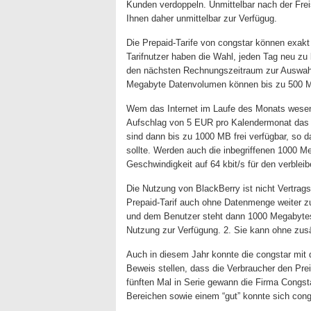
Kunden verdoppeln. Unmittelbar nach der Fre
Ihnen daher unmittelbar zur Verfügug.
Die Prepaid-Tarife von congstar können exakt
Tarifnutzer haben die Wahl, jeden Tag neu z
den nächsten Rechnungszeitraum zur Auswahl 
Megabyte Datenvolumen können bis zu 500 M
Wem das Internet im Laufe des Monats wesen
Aufschlag von 5 EUR pro Kalendermonat das
sind dann bis zu 1000 MB frei verfügbar, so 
sollte. Werden auch die inbegriffenen 1000 M
Geschwindigkeit auf 64 kbit/s für den verble
Die Nutzung von BlackBerry ist nicht Vertrag
Prepaid-Tarif auch ohne Datenmenge weiter 
und dem Benutzer steht dann 1000 Megabytes 
Nutzung zur Verfügung. 2. Sie kann ohne zus
Auch in diesem Jahr konnte die congstar mit d
Beweis stellen, dass die Verbraucher den Pre
fünften Mal in Serie gewann die Firma Congsta
Bereichen sowie einem “gut” konnte sich co