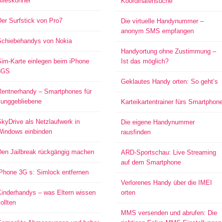
Alleskönner
Koordinatensuche
er Surfstick von Pro7
Die virtuelle Handynummer –
anonym SMS empfangen
Schiebehandys von Nokia
Handyortung ohne Zustimmung –
Sim-Karte einlegen beim iPhone
Ist das möglich?
3GS
Geklautes Handy orten: So geht’s
Rentnerhandy – Smartphones für
Junggebliebene
Karteikartentrainer fürs Smartphon
kyDrive als Netzlaufwerk in
Die eigene Handynummer
Windows einbinden
rausfinden
Den Jailbreak rückgängig machen
ARD-Sportschau: Live Streaming
auf dem Smartphone
iPhone 3G s: Simlock entfernen
Verlorenes Handy über die IMEI
Kinderhandys – was Eltern wissen
orten
ollten
MMS versenden und abrufen: Die