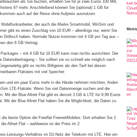
brauchen als Sie buchen, erhalten Sie für je zwei Euros 100 MB,
chstens 6? mehr. Anschließend können Sie (optional) 1 GB für
fkommen auch auf der Reise ohne Aufpreis ausnutzen.
r Mobilfunkanbieter, der auch die Marke Smartmobil, WinSim und
Meist
mer gibt es einen Zuschlag von 10 EUR – allerdings nur, wenn Sie
on Drillisch haben. Normale Nutzer kommen mit 4 GB pro Tag aus –
hen den 8 GB-Vertrag.
te Packages – mit 4 GB für 10 EUR kann man nichts ausrichten. Der
 Datenübertragung – Sie sollten sie so schnell wie möglich nach
Gegenwärtig gibt es nichts Billigeres als den Tarif bei diesen
nierbaren Flatrates mit viel Speicher.
uen und ein paar Euros mehr in die Hände nehmen möchten, finden
miumSim LTE-Flatrate: Wenn Sie viel Datenmenge suchen und die
Mit der Blue Allnet Flat gibt es derzeit 3 GB & LTE für 9,99 Euros
 Mit der Blue Allnet Flat haben Sie die Möglichkeit, die Daten zu
die beste Option die Freeflat FreenetMobiles: Dort erhalten Sie 2
e Allnet Flat – wahlweise ist der Preis im 2.
Preis-Leistungs-Verhältnis im D1-Netz der Telekom mit LTE. Hier ein