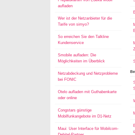
aufladen
Wer ist der Netzanbieter für die
Tarife von simyo?
E
So erreichen Sie den Talkline
Kundenservice
M
Smobile aufladen: Die
Möglichkeiten im Überblick
Be
Netzabdeckung und Netzprobleme
bei FONIC
S
Otelo aufladen mit Guthabenkarte
oder online
Congstars günstige
Mobilfunkangebote im D1-Netz
Maui: User Interface für Mobilcom-
ü
Debitel-Partner