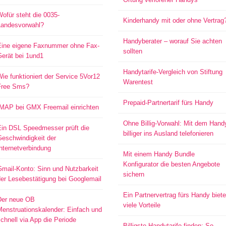
ofür steht die 0035-
Kinderhandy mit oder ohne Vertrag
Landesvorwahl?
Handyberater – worauf Sie achten
Eine eigene Faxnummer ohne Fax-
sollten
Gerät bei 1und1
Handytarife-Vergleich von Stiftung
ie funktioniert der Service 5Vor12
Warentest
Free Sms?
Prepaid-Partnertarif fürs Handy
IMAP bei GMX Freemail einrichten
Ohne Billig-Vorwahl: Mit dem Hand
Ein DSL Speedmesser prüft die
billiger ins Ausland telefonieren
Geschwindigkeit der
nternetverbindung
Mit einem Handy Bundle
Konfigurator die besten Angebote
mail-Konto: Sinn und Nutzbarkeit
sichern
er Lesebestätigung bei Googlemail
Ein Partnervertrag fürs Handy biete
Der neue OB
viele Vorteile
Menstruationskalender: Einfach und
chnell via App die Periode
Billigste Handytarife finden: So