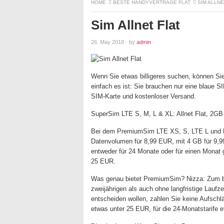
HOME
BESTE HANDYVERTRÄGE FLAT
SIM ALLNE
Sim Allnet Flat
26. May 2018
·
by
admin
·
Wenn Sie etwas billigeres suchen, können Sie
einfach es ist: Sie brauchen nur eine blaue S
SIM-Karte und kostenloser Versand.
SuperSim LTE S, M, L & XL: Allnet Flat, 2GB
Bei dem PremiumSim LTE XS, S, LTE L und LTE
Datenvolumen für 8,99 EUR, mit 4 GB für 9,9
entweder für 24 Monate oder für einen Monat 
25 EUR.
Was genau bietet PremiumSim? Nizza: Zum best
zweijährigen als auch ohne langfristige Laufze
entscheiden wollen, zahlen Sie keine Aufschlä
etwas unter 25 EUR, für die 24-Monatstarife 