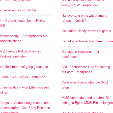
Die virtuelle Handynummer –
anonym SMS empfangen
Schiebehandys von Nokia
Handyortung ohne Zustimmung –
Sim-Karte einlegen beim iPhone
Ist das möglich?
3GS
Geklautes Handy orten: So geht’s
Rentnerhandy – Smartphones für
Junggebliebene
Karteikartentrainer fürs Smartphon
kyDrive als Netzlaufwerk in
Die eigene Handynummer
Windows einbinden
rausfinden
Den Jailbreak rückgängig machen
ARD-Sportschau: Live Streaming
auf dem Smartphone
iPhone 3G s: Simlock entfernen
Verlorenes Handy über die IMEI
Kinderhandys – was Eltern wissen
orten
ollten
MMS versenden und abrufen: Die
Kompakte Abmessungen und hoher
richtigen Eplus-MMS-Einstellungen
Bedienkomfort: Das Sony Ericsson
Schiebehandy