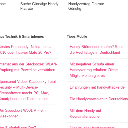
hone
Suche Günstige Handy
Handyvertrag Flatrate
Flatrate
Günstig
pps Technik & Smartphones
Tipps Mobile
Bestes Fotohandy: Nokia Lumia
Handy-Störsender kaufen? So ist
1010 oder Huawei Mate 20 Pro?
die Rechtslage in Deutschland
Internet aus der Steckdose: WLAN-
Mit negativer Schufa einen
Empfang mit Powerline verstärken
Handyvertrag erhalten: Diese
Möglichkeiten gibt es
Sponsored Video: Kaspersky Total
ecurity – Multi-Device-
Erfahrungen mit handyattacke.de
Virensoftware macht PC, Mac,
Smartphone und Tablet sicher
Die Handyvorwahlen in Deutschlan
Der Speedport W501 V – ein
Mit dem Handy auf
Alleskönner
Koordinatensuche
er Surfstick von Pro7