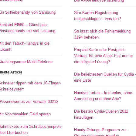
Die AXA-Handyversicherung
Ein Schiebehandy von Samsung
Sim-Karten-Registrierung
fehlgeschlagen – was tun?
Mobistel El560 – Günstiges
instiegshandy mit viel Leistung
So lässt sich die Fehlermeldung
3194 beheben
it den Tatsch-Handys in die
Zukunft
Prepaid-Karte oder Postpaid-
Vertrag: Ist eine Allnet-Flat immer
Strahlungsarme Mobil-Telefone
die billigste Lösung?
liebte Artikel
Die beliebtesten Quellen für Cydia 
eine Liste
chneller tippen mit dem 10-Finger-
Schreibsystem
Handynr. orten – kostenlos, ohne
Anmeldung und ohne Abo?
Wissenswertes zur Vorwahl 03212
Die besten Cydia-Quellen 2011
Mit Vorvorwahlen Geld sparen
hinzufügen
Bahntickets zum Schnäppchenpreis
Handy-Ortungs-Programm zur
ber Ltur buchen
Ortung verlorener Handys