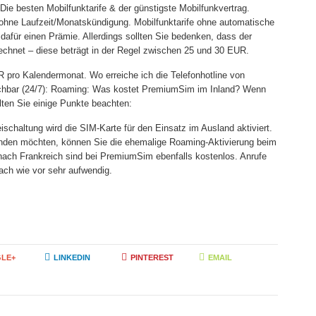
Die besten Mobilfunktarife & der günstigste Mobilfunkvertrag.
e ohne Laufzeit/Monatskündigung. Mobilfunktarife ohne automatische
afür einen Prämie. Allerdings sollten Sie bedenken, dass der
rechnet – diese beträgt in der Regel zwischen 25 und 30 EUR.
 pro Kalendermonat. Wo erreiche ich die Telefonhotline von
chbar (24/7): Roaming: Was kostet PremiumSim im Inland? Wenn
llten Sie einige Punkte beachten:
schaltung wird die SIM-Karte für den Einsatz im Ausland aktiviert.
enden möchten, können Sie die ehemalige Roaming-Aktivierung beim
nach Frankreich sind bei PremiumSim ebenfalls kostenlos. Anrufe
ach wie vor sehr aufwendig.
LE+
LINKEDIN
PINTEREST
EMAIL