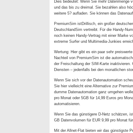
Dies bedeutet: Wenn Sie mehr Datenmenge ver
und das bis zu dreimal. Sie bezahlen also hö
weitere 5? aufladen. Sie können das Datenau
PremiumSim istDrillisch, ein großer deutsche
DeutschlandSim vertreibt. Für die Handy-Num
noch keinen Handy-Vertrag mit einer Marke v
extreme Surfer und Multimedia-Junkies erreic
Wertung: Hier gibt es ein paar sehr preiswer
Nachteil von PremiumSim ist die automatische
der Freischaltung der SIM-Karte inaktivieren. 
Diensten – jedenfalls bei den monatlichen stor
Wenn Sie sich vor der Datenautomation sche
Sie hier vielleicht eine Alternative zur Pre
dumme Datenautomation ganz umgehen wollen: 
pro Monat oder 5GB für 14,99 Euros pro Monat.
automatisieren.
Wenn Sie das günstigere D-Netz schätzen, ist 
GB Datenvolumen für EUR 9,99 pro Monat für di
Mit der Allnet-Flat bieten wir das günstigste 