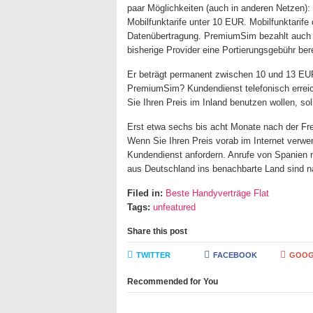
paar Möglichkeiten (auch in anderen Netzen): 
Mobilfunktarife unter 10 EUR. Mobilfunktarif
Datenübertragung. PremiumSim bezahlt auch d
bisherige Provider eine Portierungsgebühr be
Er beträgt permanent zwischen 10 und 13 EUR
PremiumSim? Kundendienst telefonisch errei
Sie Ihren Preis im Inland benutzen wollen, so
Erst etwa sechs bis acht Monate nach der Frei
Wenn Sie Ihren Preis vorab im Internet verw
Kundendienst anfordern. Anrufe von Spanien 
aus Deutschland ins benachbarte Land sind n
Filed in:
Beste Handyverträge Flat
Tags:
unfeatured
Share this post
TWITTER
FACEBOOK
GOOG
Recommended for You