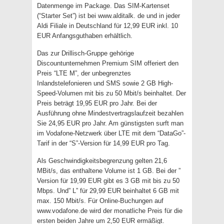
Datenmenge im Package. Das SIM-Kartenset
(“Starter Set”) ist bei www.alditalk. de und in jeder
Aldi Filiale in Deutschland für 12,99 EUR inkl. 10
EUR Anfangsguthaben erhältlich.
Das zur Drillisch-Gruppe gehörige
Discountunternehmen Premium SIM offeriert den
Preis “LTE M”, der unbegrenztes
Inlandstelefonieren und SMS sowie 2 GB High-
Speed-Volumen mit bis zu 50 Mbit/s beinhaltet. Der
Preis beträgt 19,95 EUR pro Jahr. Bei der
Ausführung ohne Mindestvertragslaufzeit bezahlen
Sie 24,95 EUR pro Jahr. Am günstigsten surft man
im Vodafone-Netzwerk über LTE mit dem “DataGo”-
Tarif in der “S”-Version für 14,99 EUR pro Tag.
Als Geschwindigkeitsbegrenzung gelten 21,6
MBit/s, das enthaltene Volume ist 1 GB. Bei der ”
Version für 19,99 EUR gibt es 3 GB mit bis zu 50
Mbps. Und” L” für 29,99 EUR beinhaltet 6 GB mit
max. 150 Mbit/s. Für Online-Buchungen auf
www.vodafone.de wird der monatliche Preis für die
ersten beiden Jahre um 2,50 EUR ermäßigt.