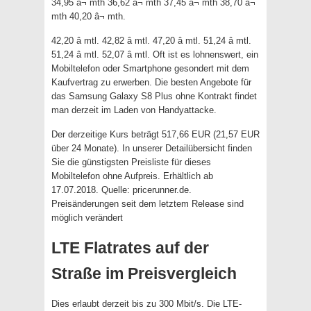
34,95 â¬ mth 36,62 â¬ mth 37,45 â¬ mth 38,70 â¬
mth 40,20 â¬ mth.
42,20 â mtl. 42,82 â mtl. 47,20 â mtl. 51,24 â mtl.
51,24 â mtl. 52,07 â mtl. Oft ist es lohnenswert, ein
Mobiltelefon oder Smartphone gesondert mit dem
Kaufvertrag zu erwerben. Die besten Angebote für
das Samsung Galaxy S8 Plus ohne Kontrakt findet
man derzeit im Laden von Handyattacke.
Der derzeitige Kurs beträgt 517,66 EUR (21,57 EUR
über 24 Monate). In unserer Detailübersicht finden
Sie die günstigsten Preisliste für dieses
Mobiltelefon ohne Aufpreis. Erhältlich ab
17.07.2018. Quelle: pricerunner.de.
Preisänderungen seit dem letztem Release sind
möglich verändert
LTE Flatrates auf der
Straße im Preisvergleich
Dies erlaubt derzeit bis zu 300 Mbit/s. Die LTE-