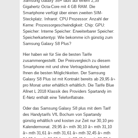
Samsung Galaxy S8+ läuft auf einem 2,35
Gigahertz Octa-Core mit 4 GB RAM. Die
Smartphone verfügt über einen zweiten SIM-
Steckplatz. Infrarot: CPU Prozessor: Anzahl der
Kerne: Prozessorgeschwindigkeit: Chip: GPU:
Speicher: Interne Speicher: Erweiterbarer Speicher:
Speicherkartentyp: Wie bekomme ich günstig zum
Samsung Galaxy S8 Plus?
Hier haben wir für Sie die besten Tarife
zusammengestellt. Der Preisvergleich zu diesem
Smartphone mit und ohne Vertragsbindung bietet
Ihnen die besten Möglichkeiten. Der Samsung
Galaxy S8 Plus ist mit Kontrakt bereits ab 29,95 â¬
pro Monat unter erhältlich erhältlich. Die Tarife Blue
Allnet L 2018 Klassik des Providers Spartandy im
E-Netz enthält eine Telefonflatrate.
Oder das Samsung Galaxy S8 plus mit dem Tarif
des Handytarifs VfL Bochum von Spartandy
günstig erhältlich und kosten zur Zeit nur 30,10 pro
Kalendermonat. 29,95 â¬ mth 30,10 â¬ mth 31,10
â¬ mth 31,61 â¬ mth 31,61 â¬ mth 32,45 â¬ mth