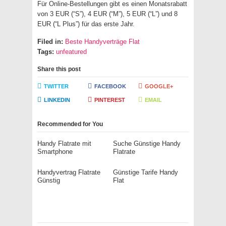
Für Online-Bestellungen gibt es einen Monatsrabatt
von 3 EUR (“S”), 4 EUR (“M”), 5 EUR (“L”) und 8
EUR (“L Plus”) für das erste Jahr.
Filed in:
Beste Handyverträge Flat
Tags:
unfeatured
Share this post
TWITTER
FACEBOOK
GOOGLE+
LINKEDIN
PINTEREST
EMAIL
Recommended for You
Handy Flatrate mit
Suche Günstige Handy
Smartphone
Flatrate
Handyvertrag Flatrate
Günstige Tarife Handy
Günstig
Flat