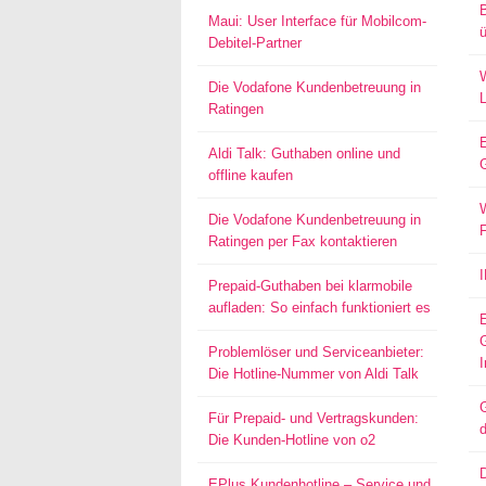
Maui: User Interface für Mobilcom-
ü
Debitel-Partner
W
Die Vodafone Kundenbetreuung in
Ratingen
Aldi Talk: Guthaben online und
offline kaufen
W
Die Vodafone Kundenbetreuung in
Ratingen per Fax kontaktieren
Prepaid-Guthaben bei klarmobile
aufladen: So einfach funktioniert es
Problemlöser und Serviceanbieter:
I
Die Hotline-Nummer von Aldi Talk
G
Für Prepaid- und Vertragskunden:
d
Die Kunden-Hotline von o2
EPlus Kundenhotline – Service und