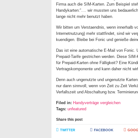
Firma auch die SIM-Karten. Zum Beispiel steht 
Handykarten:”…. wir mussten uns bedauerlic
lange nicht mehr benutzt haben.
Wir bitten um Verstaendnis, wenn innerhalb
Internetnutzung) mehr stattfindet, sind wir v
kuendigen. Bleibe bei Fonic und genieße deine
Das ist eine automatische E-Mail von Fonic. 
Prepaid-Tarife gestrichen werden. Diese SIM-K
für Prepaid-Karten ohne Fälligkeit? Eine Kün
Vertragskomponente und kann daher nicht wirk
Denn auch ungenutzte und ungenutzte Karten 
nur dann sinnvoll, wenn von Zeit zu Zeit Verk
Verfallszeit und Abschaltung bzw. Terminierun
Filed in:
Handyverträge vergleichen
Tags:
unfeatured
Share this post
TWITTER
FACEBOOK
GOOG