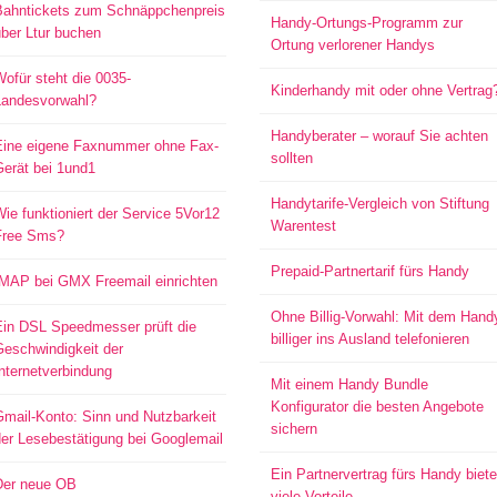
Bahntickets zum Schnäppchenpreis
Handy-Ortungs-Programm zur
ber Ltur buchen
Ortung verlorener Handys
ofür steht die 0035-
Kinderhandy mit oder ohne Vertrag
Landesvorwahl?
Handyberater – worauf Sie achten
Eine eigene Faxnummer ohne Fax-
sollten
Gerät bei 1und1
Handytarife-Vergleich von Stiftung
ie funktioniert der Service 5Vor12
Warentest
Free Sms?
Prepaid-Partnertarif fürs Handy
IMAP bei GMX Freemail einrichten
Ohne Billig-Vorwahl: Mit dem Hand
Ein DSL Speedmesser prüft die
billiger ins Ausland telefonieren
Geschwindigkeit der
nternetverbindung
Mit einem Handy Bundle
Konfigurator die besten Angebote
mail-Konto: Sinn und Nutzbarkeit
sichern
er Lesebestätigung bei Googlemail
Ein Partnervertrag fürs Handy biete
Der neue OB
viele Vorteile