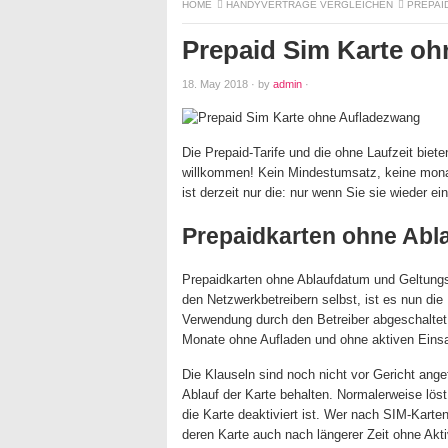
HOME
HANDYVERTRÄGE VERGLEICHEN
PREPAI
Prepaid Sim Karte o
18. May 2018
·
by
admin
·
Die Prepaid-Tarife und die ohne Laufzeit biete
willkommen! Kein Mindestumsatz, keine monat
ist derzeit nur die: nur wenn Sie sie wieder e
Prepaidkarten ohne Abl
Prepaidkarten ohne Ablaufdatum und Geltungsd
den Netzwerkbetreibern selbst, ist es nun di
Verwendung durch den Betreiber abgeschaltet 
Monate ohne Aufladen und ohne aktiven Einsat
Die Klauseln sind noch nicht vor Gericht an
Ablauf der Karte behalten. Normalerweise lö
die Karte deaktiviert ist. Wer nach SIM-Karten
deren Karte auch nach längerer Zeit ohne Akti