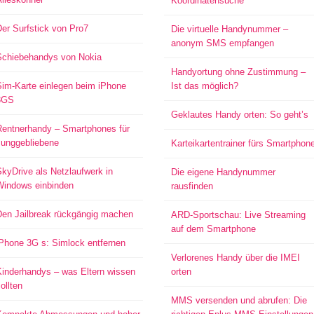
Koordinatensuche
er Surfstick von Pro7
Die virtuelle Handynummer –
anonym SMS empfangen
Schiebehandys von Nokia
Handyortung ohne Zustimmung –
Sim-Karte einlegen beim iPhone
Ist das möglich?
3GS
Geklautes Handy orten: So geht’s
Rentnerhandy – Smartphones für
Junggebliebene
Karteikartentrainer fürs Smartphon
kyDrive als Netzlaufwerk in
Die eigene Handynummer
Windows einbinden
rausfinden
Den Jailbreak rückgängig machen
ARD-Sportschau: Live Streaming
auf dem Smartphone
iPhone 3G s: Simlock entfernen
Verlorenes Handy über die IMEI
Kinderhandys – was Eltern wissen
orten
ollten
MMS versenden und abrufen: Die