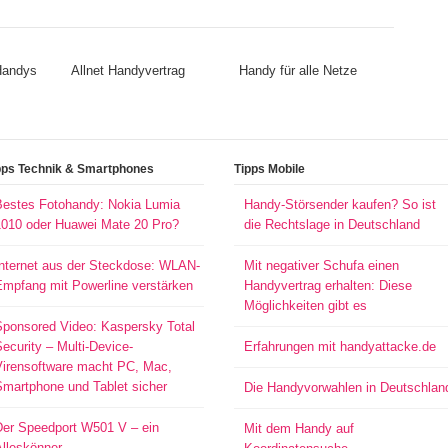
 Handys
Allnet Handyvertrag
Handy für alle Netze
pps Technik & Smartphones
Tipps Mobile
Bestes Fotohandy: Nokia Lumia
Handy-Störsender kaufen? So ist
1010 oder Huawei Mate 20 Pro?
die Rechtslage in Deutschland
Internet aus der Steckdose: WLAN-
Mit negativer Schufa einen
Empfang mit Powerline verstärken
Handyvertrag erhalten: Diese
Möglichkeiten gibt es
Sponsored Video: Kaspersky Total
ecurity – Multi-Device-
Erfahrungen mit handyattacke.de
Virensoftware macht PC, Mac,
Smartphone und Tablet sicher
Die Handyvorwahlen in Deutschlan
Der Speedport W501 V – ein
Mit dem Handy auf
Alleskönner