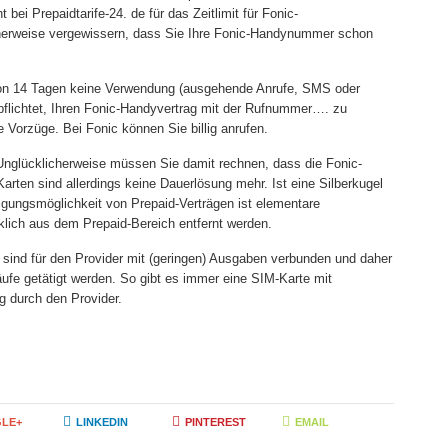
bei Prepaidtarife-24. de für das Zeitlimit für Fonic-
herweise vergewissern, dass Sie Ihre Fonic-Handynummer schon
 von 14 Tagen keine Verwendung (ausgehende Anrufe, SMS oder
erpflichtet, Ihren Fonic-Handyvertrag mit der Rufnummer…. zu
 Vorzüge. Bei Fonic können Sie billig anrufen.
Unglücklicherweise müssen Sie damit rechnen, dass die Fonic-
arten sind allerdings keine Dauerlösung mehr. Ist eine Silberkugel
digungsmöglichkeit von Prepaid-Verträgen ist elementare
lich aus dem Prepaid-Bereich entfernt werden.
sind für den Provider mit (geringen) Ausgaben verbunden und daher
äufe getätigt werden. So gibt es immer eine SIM-Karte mit
g durch den Provider.
LE+
LINKEDIN
PINTEREST
EMAIL