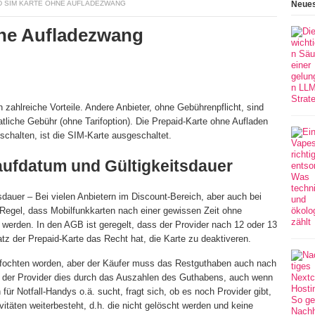
D SIM KARTE OHNE AUFLADEZWANG
Neues
hne Aufladezwang
n zahlreiche Vorteile. Andere Anbieter, ohne Gebührenpflicht, sind
liche Gebühr (ohne Tarifoption). Die Prepaid-Karte ohne Aufladen
inschalten, ist die SIM-Karte ausgeschaltet.
aufdatum und Gültigkeitsdauer
auer – Bei vielen Anbietern im Discount-Bereich, aber auch bei
e Regel, dass Mobilfunkkarten nach einer gewissen Zeit ohne
werden. In den AGB ist geregelt, dass der Provider nach 12 oder 13
z der Prepaid-Karte das Recht hat, die Karte zu deaktiveren.
gefochten worden, aber der Käufer muss das Restguthaben auch nach
st der Provider dies durch das Auszahlen des Guthabens, auch wenn
 für Notfall-Handys o.ä. sucht, fragt sich, ob es noch Provider gibt,
vitäten weiterbesteht, d.h. die nicht gelöscht werden und keine