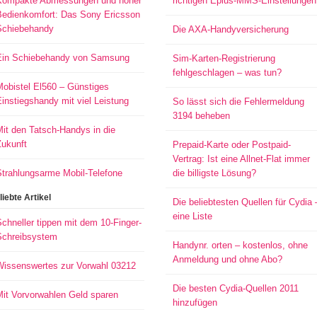
Kompakte Abmessungen und hoher
richtigen Eplus-MMS-Einstellungen
Bedienkomfort: Das Sony Ericsson
Schiebehandy
Die AXA-Handyversicherung
Ein Schiebehandy von Samsung
Sim-Karten-Registrierung
fehlgeschlagen – was tun?
Mobistel El560 – Günstiges
instiegshandy mit viel Leistung
So lässt sich die Fehlermeldung
3194 beheben
it den Tatsch-Handys in die
Zukunft
Prepaid-Karte oder Postpaid-
Vertrag: Ist eine Allnet-Flat immer
Strahlungsarme Mobil-Telefone
die billigste Lösung?
liebte Artikel
Die beliebtesten Quellen für Cydia 
eine Liste
chneller tippen mit dem 10-Finger-
Schreibsystem
Handynr. orten – kostenlos, ohne
Anmeldung und ohne Abo?
Wissenswertes zur Vorwahl 03212
Die besten Cydia-Quellen 2011
Mit Vorvorwahlen Geld sparen
hinzufügen