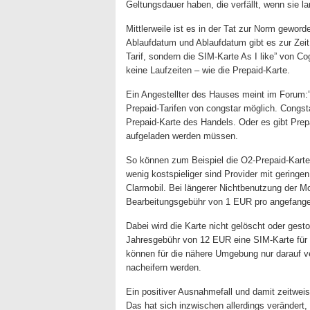
Geltungsdauer haben, die verfällt, wenn sie la
Mittlerweile ist es in der Tat zur Norm gewor
Ablaufdatum und Ablaufdatum gibt es zur Zeit
Tarif, sondern die SIM-Karte As I like” von C
keine Laufzeiten – wie die Prepaid-Karte.
Ein Angestellter des Hauses meint im Forum:”…
Prepaid-Tarifen von congstar möglich. Congstar
Prepaid-Karte des Handels. Oder es gibt Prepa
aufgeladen werden müssen.
So können zum Beispiel die O2-Prepaid-Karten
wenig kostspieliger sind Provider mit geringen
Clarmobil. Bei längerer Nichtbenutzung der Mo
Bearbeitungsgebühr von 1 EUR pro angefang
Dabei wird die Karte nicht gelöscht oder gestop
Jahresgebühr von 12 EUR eine SIM-Karte für No
können für die nähere Umgebung nur darauf v
nacheifern werden.
Ein positiver Ausnahmefall und damit zeitwei
Das hat sich inzwischen allerdings verändert,