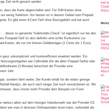
nge Zeit nicht genutzt werden.
den, dass die Karte abgeschaltet wird. Für SIM-Karten ohne
 nur wenig Selektion. Am besten ist in diesem Gebiet kein Prepaid-
ogstar. Es gibt einen 9-Cent-Tarif ohne Basisgebühr und hat auch
Meist
. dieser so genannte “Inaktivitäts-Check” ist eigentlich nur bei den
s Postpaid-Tarif ist also definitiv eine echte Konkurrenz zur
id-Karten, die nur mit kleinen Geldbeträgen (1 Cents bis 1 Euro)
 ganz unkompliziert und kosteneffizient erweitert werden. Ein
 Nutzungsentgelten wie Callmobile (für die alten Prepaid-Tarife) oder
bilfunkkarte (3 Monate) berechnet der Provider eine
enem Jahr.
pt, sondern fährt weiter. Der Kunde erhält für die relativ geringe
tfall-Handys, die auch nach langer Zeit noch einsatzbereit ist. Wir
ertrauen, dass immer mehr Provider dem Beispiel von Fonic
se nahezu allein auf dem hiesigen Inlandsmarkt war der Provider O2.
 denn wie man in diversen Onlineportalen lesen kann, verkündet die