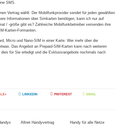
eine SMS.
inen Vertrag wählt. Der Mobilfunkprovider sendet für jeden gewählten
tere Informationen über Simkarten benötigen, kann ich nur auf
t / -größe gibt es? Zahlreiche Mobilfunkbetreiber versenden ihre
SIM-Karten-Formanten.
rd, Micro und Nano-SIM in einer Karte. Wer mehr über die
 etwas. Das Angebot an Prepaid-SIM-Karten kann nach weiteren
 dies für Sie erledigt und die Exklusivangebote nochmals nach
LE+
LINKEDIN
PINTEREST
EMAIL
 Handys
Allnet Handyvertrag
Handy für alle Netze