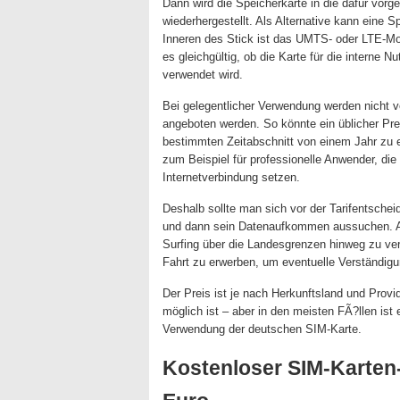
Dann wird die Speicherkarte in die dafür vorg
wiederhergestellt. Als Alternative kann eine 
Inneren des Stick ist das UMTS- oder LTE-Mod
es gleichgültig, ob die Karte für die interne N
verwendet wird.
Bei gelegentlicher Verwendung werden nicht 
angeboten werden. So könnte ein üblicher P
bestimmten Zeitabschnitt von einem Jahr zu 
zum Beispiel für professionelle Anwender, die 
Internetverbindung setzen.
Deshalb sollte man sich vor der Tarifentsch
und dann sein Datenaufkommen aussuchen. Au
Surfing über die Landesgrenzen hinweg zu ver
Fahrt zu erwerben, um eventuelle Verständig
Der Preis ist je nach Herkunftsland und Provi
möglich ist – aber in den meisten FÃ?llen ist e
Verwendung der deutschen SIM-Karte.
Kostenloser SIM-Karten-