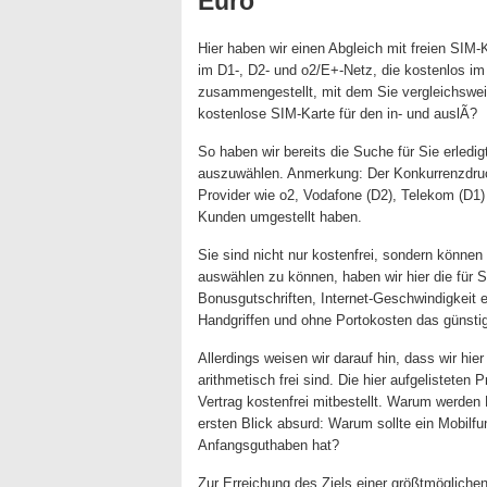
Euro
Hier haben wir einen Abgleich mit freien SIM
im D1-, D2- und o2/E+-Netz, die kostenlos im I
zusammengestellt, mit dem Sie vergleichsweis
kostenlose SIM-Karte für den in- und auslÃ?
So haben wir bereits die Suche für Sie erledi
auszuwählen. Anmerkung: Der Konkurrenzdruck
Provider wie o2, Vodafone (D2), Telekom (D1)
Kunden umgestellt haben.
Sie sind nicht nur kostenfrei, sondern können
auswählen zu können, haben wir hier die für S
Bonusgutschriften, Internet-Geschwindigkeit et
Handgriffen und ohne Portokosten das günstig
Allerdings weisen wir darauf hin, dass wir hie
arithmetisch frei sind. Die hier aufgelisteten
Vertrag kostenfrei mitbestellt. Warum werden 
ersten Blick absurd: Warum sollte ein Mobilfu
Anfangsguthaben hat?
Zur Erreichung des Ziels einer größtmöglich