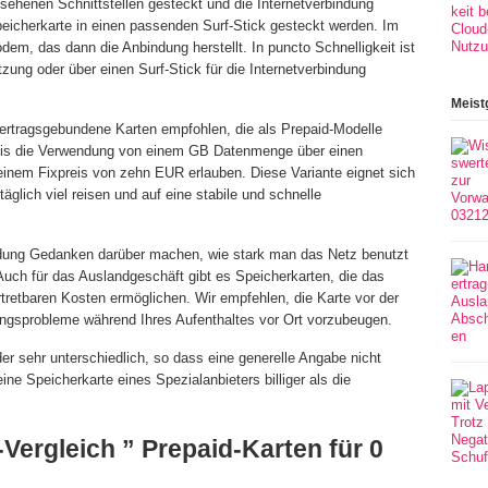
esehenen Schnittstellen gesteckt und die Internetverbindung
Speicherkarte in einen passenden Surf-Stick gesteckt werden. Im
em, das dann die Anbindung herstellt. In puncto Schnelligkeit ist
utzung oder über einen Surf-Stick für die Internetverbindung
Meist
vertragsgebundene Karten empfohlen, die als Prepaid-Modelle
reis die Verwendung von einem GB Datenmenge über einen
einem Fixpreis von zehn EUR erlauben. Diese Variante eignet sich
täglich viel reisen und auf eine stabile und schnelle
eidung Gedanken darüber machen, wie stark man das Netz benutzt
ch für das Auslandgeschäft gibt es Speicherkarten, die das
tretbaren Kosten ermöglichen. Wir empfehlen, die Karte vor der
ungsprobleme während Ihres Aufenthaltes vor Ort vorzubeugen.
der sehr unterschiedlich, so dass eine generelle Angabe nicht
ine Speicherkarte eines Spezialanbieters billiger als die
Vergleich ” Prepaid-Karten für 0