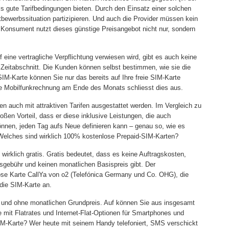
ls gute Tarifbedingungen bieten. Durch den Einsatz einer solchen
bewerbssituation partizipieren. Und auch die Provider müssen kein
 Konsument nutzt dieses günstige Preisangebot nicht nur, sondern
uf eine vertragliche Verpflichtung verwiesen wird, gibt es auch keine
Zeitabschnitt. Die Kunden können selbst bestimmen, wie sie die
IM-Karte können Sie nur das bereits auf Ihre freie SIM-Karte
e Mobilfunkrechnung am Ende des Monats schliesst dies aus.
n auch mit attraktiven Tarifen ausgestattet werden. Im Vergleich zu
oßen Vorteil, dass er diese inklusive Leistungen, die auch
önnen, jeden Tag aufs Neue definieren kann – genau so, wie es
Welches sind wirklich 100% kostenlose Prepaid-SIM-Karten?
wirklich gratis. Gratis bedeutet, dass es keine Auftragskosten,
sgebühr und keinen monatlichen Basispreis gibt. Der
lose Karte CallYa von o2 (Telefónica Germany und Co. OHG), die
 die SIM-Karte an.
ag und ohne monatlichen Grundpreis. Auf können Sie aus insgesamt
 mit Flatrates und Internet-Flat-Optionen für Smartphones und
SIM-Karte? Wer heute mit seinem Handy telefoniert, SMS verschickt