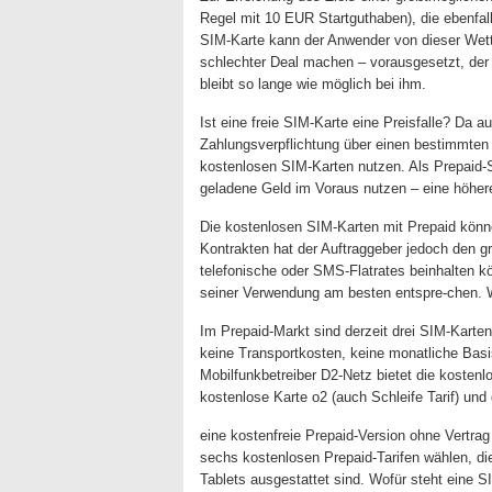
Regel mit 10 EUR Startguthaben), die ebenfal
SIM-Karte kann der Anwender von dieser Wett
schlechter Deal machen – vorausgesetzt, der
bleibt so lange wie möglich bei ihm.
Ist eine freie SIM-Karte eine Preisfalle? Da a
Zahlungsverpflichtung über einen bestimmten 
kostenlosen SIM-Karten nutzen. Als Prepaid-S
geladene Geld im Voraus nutzen – eine höher
Die kostenlosen SIM-Karten mit Prepaid könne
Kontrakten hat der Auftraggeber jedoch den gr
telefonische oder SMS-Flatrates beinhalten k
seiner Verwendung am besten entspre-chen. 
Im Prepaid-Markt sind derzeit drei SIM-Karten 
keine Transportkosten, keine monatliche Basi
Mobilfunkbetreiber D2-Netz bietet die kosten
kostenlose Karte o2 (auch Schleife Tarif) und
eine kostenfreie Prepaid-Version ohne Vertr
sechs kostenlosen Prepaid-Tarifen wählen, die
Tablets ausgestattet sind. Wofür steht eine 