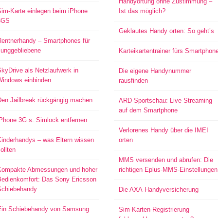
Handyortung ohne Zustimmung –
Sim-Karte einlegen beim iPhone
Ist das möglich?
3GS
Geklautes Handy orten: So geht’s
Rentnerhandy – Smartphones für
Junggebliebene
Karteikartentrainer fürs Smartphon
kyDrive als Netzlaufwerk in
Die eigene Handynummer
Windows einbinden
rausfinden
Den Jailbreak rückgängig machen
ARD-Sportschau: Live Streaming
auf dem Smartphone
iPhone 3G s: Simlock entfernen
Verlorenes Handy über die IMEI
Kinderhandys – was Eltern wissen
orten
ollten
MMS versenden und abrufen: Die
Kompakte Abmessungen und hoher
richtigen Eplus-MMS-Einstellungen
Bedienkomfort: Das Sony Ericsson
Schiebehandy
Die AXA-Handyversicherung
Ein Schiebehandy von Samsung
Sim-Karten-Registrierung