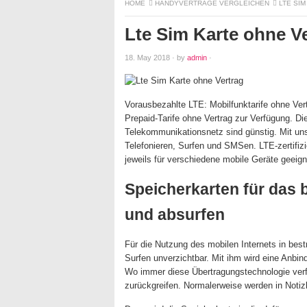
HOME
HANDYVERTRÄGE VERGLEICHEN
LTE SI
Lte Sim Karte ohne V
18. May 2018
·
by
admin
·
Vorausbezahlte LTE: Mobilfunktarife ohne Ver
Prepaid-Tarife ohne Vertrag zur Verfügung. Di
Telekommunikationsnetz sind günstig. Mit un
Telefonieren, Surfen und SMSen. LTE-zertifizi
jeweils für verschiedene mobile Geräte geeign
Speicherkarten für das 
und absurfen
Für die Nutzung des mobilen Internets in best
Surfen unverzichtbar. Mit ihm wird eine Anb
Wo immer diese Übertragungstechnologie verfü
zurückgreifen. Normalerweise werden in Notiz