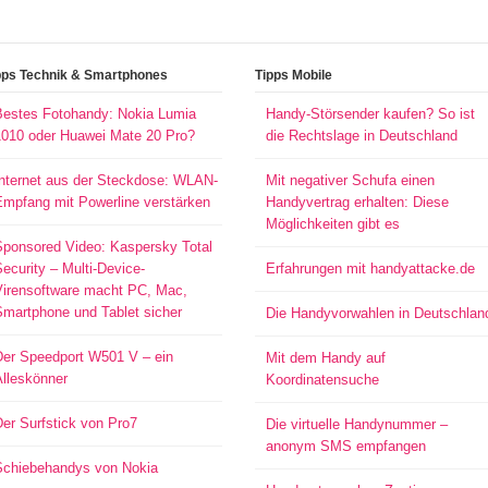
pps Technik & Smartphones
Tipps Mobile
Bestes Fotohandy: Nokia Lumia
Handy-Störsender kaufen? So ist
1010 oder Huawei Mate 20 Pro?
die Rechtslage in Deutschland
Internet aus der Steckdose: WLAN-
Mit negativer Schufa einen
Empfang mit Powerline verstärken
Handyvertrag erhalten: Diese
Möglichkeiten gibt es
Sponsored Video: Kaspersky Total
ecurity – Multi-Device-
Erfahrungen mit handyattacke.de
Virensoftware macht PC, Mac,
Smartphone und Tablet sicher
Die Handyvorwahlen in Deutschlan
Der Speedport W501 V – ein
Mit dem Handy auf
Alleskönner
Koordinatensuche
er Surfstick von Pro7
Die virtuelle Handynummer –
anonym SMS empfangen
Schiebehandys von Nokia