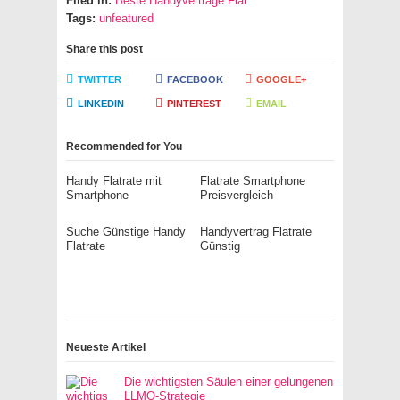
Filed in:
Beste Handyverträge Flat
Tags:
unfeatured
Share this post
TWITTER
FACEBOOK
GOOGLE+
LINKEDIN
PINTEREST
EMAIL
Recommended for You
Handy Flatrate mit
Flatrate Smartphone
Smartphone
Preisvergleich
Suche Günstige Handy
Handyvertrag Flatrate
Flatrate
Günstig
Neueste Artikel
Die wichtigsten Säulen einer gelungenen
LLMO-Strategie