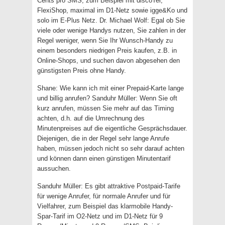
Cents pro SMS, zum Beispiel mit discoTel,
FlexiShop, maximal im D1-Netz sowie igge&Ko und
solo im E-Plus Netz. Dr. Michael Wolf: Egal ob Sie
viele oder wenige Handys nutzen, Sie zahlen in der
Regel weniger, wenn Sie Ihr Wunsch-Handy zu
einem besonders niedrigen Preis kaufen, z.B. in
Online-Shops, und suchen davon abgesehen den
günstigsten Preis ohne Handy.
Shane: Wie kann ich mit einer Prepaid-Karte lange
und billig anrufen? Sanduhr Müller: Wenn Sie oft
kurz anrufen, müssen Sie mehr auf das Timing
achten, d.h. auf die Umrechnung des
Minutenpreises auf die eigentliche Gesprächsdauer.
Diejenigen, die in der Regel sehr lange Anrufe
haben, müssen jedoch nicht so sehr darauf achten
und können dann einen günstigen Minutentarif
aussuchen.
Sanduhr Müller: Es gibt attraktive Postpaid-Tarife
für wenige Anrufer, für normale Anrufer und für
Vielfahrer, zum Beispiel das klarmobile Handy-
Spar-Tarif im O2-Netz und im D1-Netz für 9