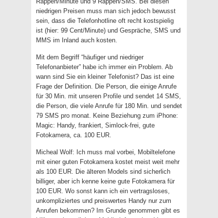
Rappen/Minute und 9 Rappen/SMS. Bei diesen
niedrigen Preisen muss man sich jedoch bewusst
sein, dass die Telefonhotline oft recht kostspielig
ist (hier: 99 Cent/Minute) und Gespräche, SMS und
MMS im Inland auch kosten.
Mit dem Begriff “häufiger und niedriger
Telefonanbieter” habe ich immer ein Problem. Ab
wann sind Sie ein kleiner Telefonist? Das ist eine
Frage der Definition. Die Person, die einige Anrufe
für 30 Min. mit unseren Profile und sendet 14 SMS,
die Person, die viele Anrufe für 180 Min. und sendet
79 SMS pro monat. Keine Beziehung zum iPhone:
Magic: Handy, frankiert, Simlock-frei, gute
Fotokamera, ca. 100 EUR.
Micheal Wolf: Ich muss mal vorbei, Mobiltelefone
mit einer guten Fotokamera kostet meist weit mehr
als 100 EUR. Die älteren Models sind sicherlich
billiger, aber ich kenne keine gute Fotokamera für
100 EUR. Wo sonst kann ich ein vertragsloses,
unkompliziertes und preiswertes Handy nur zum
Anrufen bekommen? Im Grunde genommen gibt es