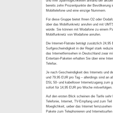
und Ihre Sparmöglichkeiten anhand der aktue
bereits zehn Prozentpunkte der Bevölkerung i
Mobiltelefone und eine einzige Nummern.
Für diese Gruppe bietet Ihnen O2 oder Oodaf
über das Mobilfunknetz anrufen und mit UMT
würde. Sie können mit Wodafone zu einem Pa
Mobilfunknetz von Wodafone anrufen.
Die Internet-Flatrate beträgt zusätzlich 24,9
Surfgeschwindigkeit in der Regel stark reduzi
das Internetfernsehen in Deutschland zwar mit
Entertain-Paketen erhalten Sie über eine Int
Telefax.
Je nach Geschwindigkeit des Internets und d
und 79,95 EUR pro Tag – allerdings sind an a
DSL 50- und kabelloser Internetzugang zum gü
sofort für 14,95 EUR pro Woche mitverfolgen.
Auf den ersten Blick scheinen die Tarife sehr 
Telefonie, Internet, TV-Empfang und zum Teil 
Moeglichkeit, ueber das Internet fernzusehen 
Pakete zum Telephonieren und Internetsurfen