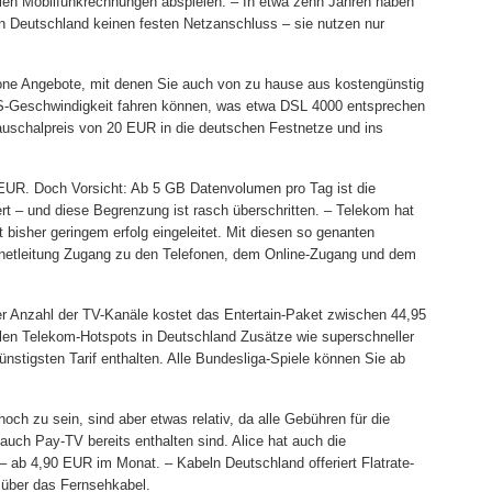
llen Mobilfunkrechnungen abspielen. – In etwa zehn Jahren haben
n Deutschland keinen festen Netzanschluss – sie nutzen nur
one Angebote, mit denen Sie auch von zu hause aus kostengünstig
S-Geschwindigkeit fahren können, was etwa DSL 4000 entsprechen
uschalpreis von 20 EUR in die deutschen Festnetze und ins
5 EUR. Doch Vorsicht: Ab 5 GB Datenvolumen pro Tag ist die
ert – und diese Begrenzung ist rasch überschritten. – Telekom hat
 bisher geringem erfolg eingeleitet. Mit diesen so genanten
ernetleitung Zugang zu den Telefonen, dem Online-Zugang und dem
er Anzahl der TV-Kanäle kostet das Entertain-Paket zwischen 44,95
llen Telekom-Hotspots in Deutschland Zusätze wie superschneller
nstigsten Tarif enthalten. Alle Bundesliga-Spiele können Sie ab
hoch zu sein, sind aber etwas relativ, da alle Gebühren für die
auch Pay-TV bereits enthalten sind. Alice hat auch die
– ab 4,90 EUR im Monat. – Kabeln Deutschland offeriert Flatrate-
 über das Fernsehkabel.