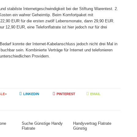
d stabilste Internetgeschwindigkeit bei der Stiftung Warentest. 2.
n Kosten ein wahrer Geheimtip. Beim Komfortpaket mit
 22,90 EUR für die ersten zwölf Lebensmonate, dann 29,90 EUR.
 12,90 EUR, eine Telefonflatrate ist hier jedoch nur für drei
 Bedarf konnte der Internet-Kabelanschluss jedoch nicht drei Mal in
uchbar sein. Kombinierte Verträge für Internet und telefonieren
t unterschiedlichen Providern.
LE+
LINKEDIN
PINTEREST
EMAIL
hone
Suche Günstige Handy
Handyvertrag Flatrate
Flatrate
Günstig