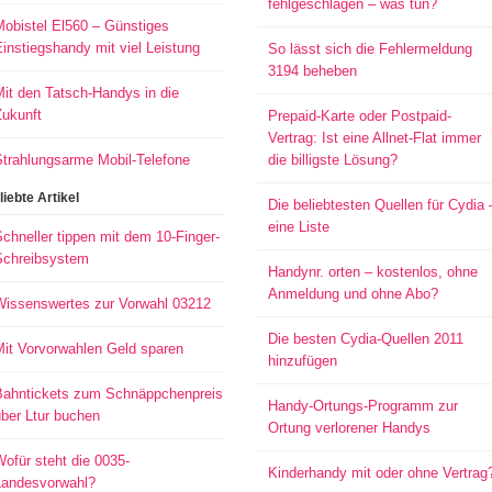
fehlgeschlagen – was tun?
Mobistel El560 – Günstiges
instiegshandy mit viel Leistung
So lässt sich die Fehlermeldung
3194 beheben
it den Tatsch-Handys in die
Zukunft
Prepaid-Karte oder Postpaid-
Vertrag: Ist eine Allnet-Flat immer
Strahlungsarme Mobil-Telefone
die billigste Lösung?
liebte Artikel
Die beliebtesten Quellen für Cydia 
eine Liste
chneller tippen mit dem 10-Finger-
Schreibsystem
Handynr. orten – kostenlos, ohne
Anmeldung und ohne Abo?
Wissenswertes zur Vorwahl 03212
Die besten Cydia-Quellen 2011
Mit Vorvorwahlen Geld sparen
hinzufügen
Bahntickets zum Schnäppchenpreis
Handy-Ortungs-Programm zur
ber Ltur buchen
Ortung verlorener Handys
ofür steht die 0035-
Kinderhandy mit oder ohne Vertrag
Landesvorwahl?