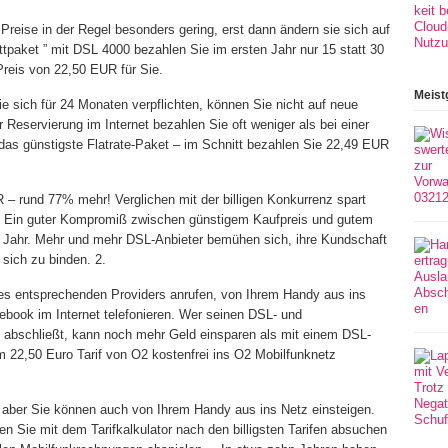
Preise in der Regel besonders gering, erst dann ändern sie sich auf
paket ” mit DSL 4000 bezahlen Sie im ersten Jahr nur 15 statt 30
reis von 22,50 EUR für Sie.
Meist
e sich für 24 Monaten verpflichten, können Sie nicht auf neue
er Reservierung im Internet bezahlen Sie oft weniger als bei einer
 das günstigste Flatrate-Paket – im Schnitt bezahlen Sie 22,49 EUR
 – rund 77% mehr! Verglichen mit der billigen Konkurrenz spart
ös. Ein guter Kompromiß zwischen günstigem Kaufpreis und gutem
 Jahr. Mehr und mehr DSL-Anbieter bemühen sich, ihre Kundschaft
sich zu binden. 2.
des entsprechenden Providers anrufen, von Ihrem Handy aus ins
ebook im Internet telefonieren. Wer seinen DSL- und
abschließt, kann noch mehr Geld einsparen als mit einem DSL-
m 22,50 Euro Tarif von O2 kostenfrei ins O2 Mobilfunknetz
– aber Sie können auch von Ihrem Handy aus ins Netz einsteigen.
en Sie mit dem Tarifkalkulator nach den billigsten Tarifen absuchen