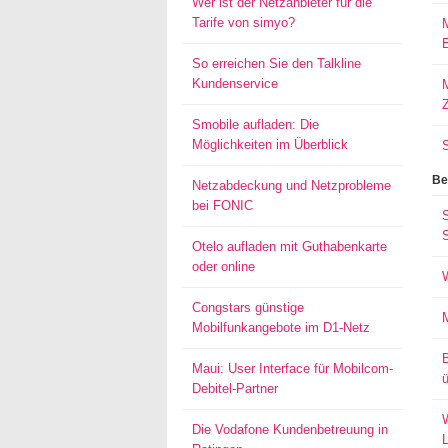
Wer ist der Netzanbieter für die
Tarife von simyo?
E
So erreichen Sie den Talkline
Kundenservice
M
Smobile aufladen: Die
Möglichkeiten im Überblick
Be
Netzabdeckung und Netzprobleme
bei FONIC
S
Otelo aufladen mit Guthabenkarte
oder online
Congstars günstige
Mobilfunkangebote im D1-Netz
Maui: User Interface für Mobilcom-
ü
Debitel-Partner
W
Die Vodafone Kundenbetreuung in