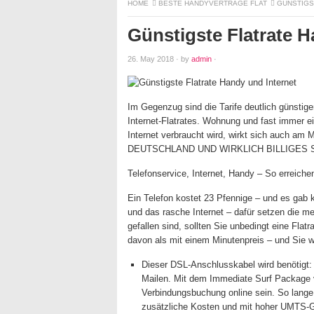
HOME
BESTE HANDYVERTRÄGE FLAT
GÜNSTIGS
Günstigste Flatrate H
26. May 2018
·
by
admin
·
Im Gegenzug sind die Tarife deutlich günstige
Internet-Flatrates. Wohnung und fast immer ei
Internet verbraucht wird, wirkt sich au
DEUTSCHLAND UND WIRKLICH BILLIGES 
Telefonservice, Internet, Handy – So erreichen
Ein Telefon kostet 23 Pfennige – und es gab 
und das rasche Internet – dafür setzen die 
gefallen sind, sollten Sie unbedingt eine Flat
davon als mit einem Minutenpreis – und Sie w
Dieser DSL-Anschlusskabel wird benötigt:
Mailen. Mit dem Immediate Surf Package 
Verbindungsbuchung online sein. So lange
zusätzliche Kosten und mit hoher UMTS-Ge