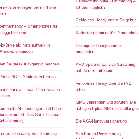
Handyortung ohne Zustimmung –
Sim-Karte einlegen beim iPhone
Ist das möglich?
3GS
Geklautes Handy orten: So geht’s
Rentnerhandy – Smartphones für
Junggebliebene
Karteikartentrainer fürs Smartphon
kyDrive als Netzlaufwerk in
Die eigene Handynummer
Windows einbinden
rausfinden
Den Jailbreak rückgängig machen
ARD-Sportschau: Live Streaming
auf dem Smartphone
iPhone 3G s: Simlock entfernen
Verlorenes Handy über die IMEI
Kinderhandys – was Eltern wissen
orten
ollten
MMS versenden und abrufen: Die
Kompakte Abmessungen und hoher
richtigen Eplus-MMS-Einstellungen
Bedienkomfort: Das Sony Ericsson
Schiebehandy
Die AXA-Handyversicherung
Ein Schiebehandy von Samsung
Sim-Karten-Registrierung