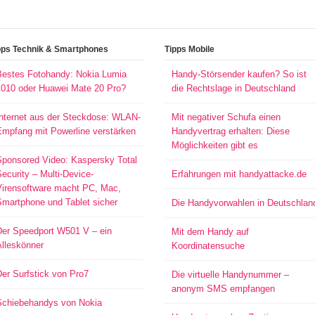
pps Technik & Smartphones
Tipps Mobile
Bestes Fotohandy: Nokia Lumia
Handy-Störsender kaufen? So ist
1010 oder Huawei Mate 20 Pro?
die Rechtslage in Deutschland
Internet aus der Steckdose: WLAN-
Mit negativer Schufa einen
Empfang mit Powerline verstärken
Handyvertrag erhalten: Diese
Möglichkeiten gibt es
Sponsored Video: Kaspersky Total
ecurity – Multi-Device-
Erfahrungen mit handyattacke.de
Virensoftware macht PC, Mac,
Smartphone und Tablet sicher
Die Handyvorwahlen in Deutschlan
Der Speedport W501 V – ein
Mit dem Handy auf
Alleskönner
Koordinatensuche
er Surfstick von Pro7
Die virtuelle Handynummer –
anonym SMS empfangen
Schiebehandys von Nokia