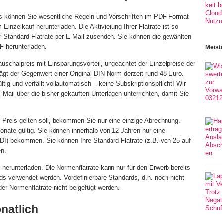
tes können Sie wesentliche Regeln und Vorschriften im PDF-Format
inzelkauf herunterladen. Die Aktivierung Ihrer Flatrate ist so
er Standard-Flatrate per E-Mail zusenden. Sie können die gewählten
F herunterladen.
Meist
Pauschalpreis mit Einsparungsvorteil, ungeachtet der Einzelpreise der
ägt der Gegenwert einer Original-DIN-Norm derzeit rund 48 Euro.
ültig und verfällt vollautomatisch – keine Subskriptionspflicht! Wir
E-Mail über die bisher gekauften Unterlagen unterrichten, damit Sie
r Preis gelten soll, bekommen Sie nur eine einzige Abrechnung.
onate gültig. Sie können innerhalb von 12 Jahren nur eine
I) bekommen. Sie können Ihre Standard-Flatrate (z.B. von 25 auf
en.
herunterladen. Die Normenflatrate kann nur für den Erwerb bereits
rds verwendet werden. Vordefinierbare Standards, d.h. noch nicht
der Normenflatrate nicht beigefügt werden.
onatlich