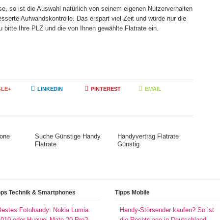
se, so ist die Auswahl natürlich von seinem eigenen Nutzerverhalten
esserte Aufwandskontrolle. Das erspart viel Zeit und würde nur die
bitte Ihre PLZ und die von Ihnen gewählte Flatrate ein.
LE+
LINKEDIN
PINTEREST
EMAIL
hone
Suche Günstige Handy
Handyvertrag Flatrate
Flatrate
Günstig
pps Technik & Smartphones
Tipps Mobile
Bestes Fotohandy: Nokia Lumia
Handy-Störsender kaufen? So ist
1010 oder Huawei Mate 20 Pro?
die Rechtslage in Deutschland