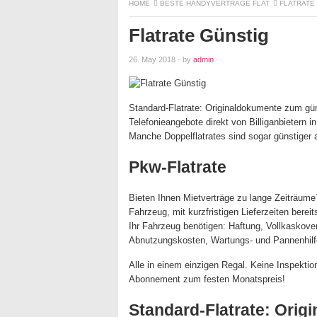
HOME
BESTE HANDYVERTRÄGE FLAT
FLATRATE
Flatrate Günstig
26. May 2018
·
by
admin
·
Standard-Flatrate: Originaldokumente zum güns
Telefonieangebote direkt von Billiganbietern i
Manche Doppelflatrates sind sogar günstiger a
Pkw-Flatrate
Bieten Ihnen Mietverträge zu lange Zeiträume?
Fahrzeug, mit kurzfristigen Lieferzeiten berei
Ihr Fahrzeug benötigen: Haftung, Vollkaskove
Abnutzungskosten, Wartungs- und Pannenhilf
Alle in einem einzigen Regal. Keine Inspekti
Abonnement zum festen Monatspreis!
Standard-Flatrate: Orig