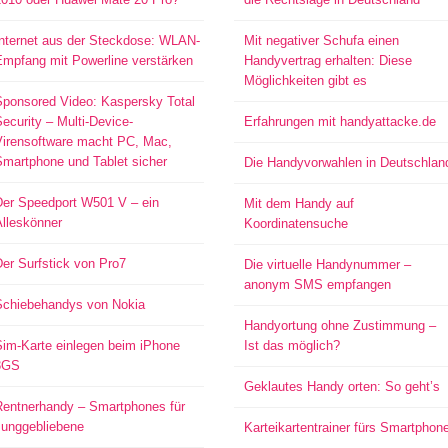
Internet aus der Steckdose: WLAN-
Mit negativer Schufa einen
Empfang mit Powerline verstärken
Handyvertrag erhalten: Diese
Möglichkeiten gibt es
Sponsored Video: Kaspersky Total
ecurity – Multi-Device-
Erfahrungen mit handyattacke.de
Virensoftware macht PC, Mac,
Smartphone und Tablet sicher
Die Handyvorwahlen in Deutschlan
Der Speedport W501 V – ein
Mit dem Handy auf
Alleskönner
Koordinatensuche
er Surfstick von Pro7
Die virtuelle Handynummer –
anonym SMS empfangen
Schiebehandys von Nokia
Handyortung ohne Zustimmung –
Sim-Karte einlegen beim iPhone
Ist das möglich?
3GS
Geklautes Handy orten: So geht’s
Rentnerhandy – Smartphones für
Junggebliebene
Karteikartentrainer fürs Smartphon