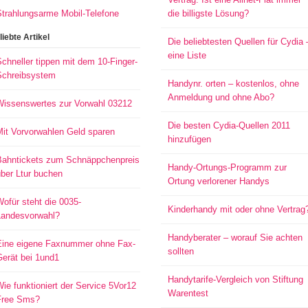
Strahlungsarme Mobil-Telefone
die billigste Lösung?
liebte Artikel
Die beliebtesten Quellen für Cydia 
eine Liste
chneller tippen mit dem 10-Finger-
Schreibsystem
Handynr. orten – kostenlos, ohne
Anmeldung und ohne Abo?
Wissenswertes zur Vorwahl 03212
Die besten Cydia-Quellen 2011
Mit Vorvorwahlen Geld sparen
hinzufügen
Bahntickets zum Schnäppchenpreis
Handy-Ortungs-Programm zur
ber Ltur buchen
Ortung verlorener Handys
ofür steht die 0035-
Kinderhandy mit oder ohne Vertrag
Landesvorwahl?
Handyberater – worauf Sie achten
Eine eigene Faxnummer ohne Fax-
sollten
Gerät bei 1und1
Handytarife-Vergleich von Stiftung
ie funktioniert der Service 5Vor12
Warentest
Free Sms?