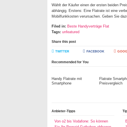
Wählt der Käufer einen der ersten beiden Prei
abhängig. Erstens: Eine Flatrate ist eine verb
Mobilfunkkosten verursachen. Geben Sie dazu 
Filed in:
Beste Handyverträge Flat
Tags:
unfeatured
Share this post
TWITTER
FACEBOOK
GOOG
Recommended for You
Handy Flatrate mit
Flatrate Smartp
Smartphone
Preisvergleich
Anbieter-Tipps
Ti
Von o2 bis Vodafone: So können
Sie Ihr Prepaid-Guthaben abfragen