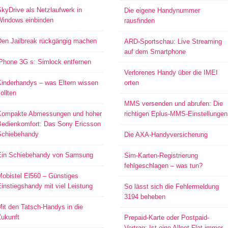
kyDrive als Netzlaufwerk in
Die eigene Handynummer
Windows einbinden
rausfinden
Den Jailbreak rückgängig machen
ARD-Sportschau: Live Streaming
auf dem Smartphone
iPhone 3G s: Simlock entfernen
Verlorenes Handy über die IMEI
Kinderhandys – was Eltern wissen
orten
ollten
MMS versenden und abrufen: Die
Kompakte Abmessungen und hoher
richtigen Eplus-MMS-Einstellungen
Bedienkomfort: Das Sony Ericsson
Schiebehandy
Die AXA-Handyversicherung
Ein Schiebehandy von Samsung
Sim-Karten-Registrierung
fehlgeschlagen – was tun?
Mobistel El560 – Günstiges
instiegshandy mit viel Leistung
So lässt sich die Fehlermeldung
3194 beheben
it den Tatsch-Handys in die
Zukunft
Prepaid-Karte oder Postpaid-
Vertrag: Ist eine Allnet-Flat immer