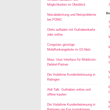
Möglichkeiten im Überblick
Be
Netzabdeckung und Netzprobleme
bei FONIC
S
Otelo aufladen mit Guthabenkarte
oder online
Congstars günstige
Mobilfunkangebote im D1-Netz
Maui: User Interface für Mobilcom-
ü
Debitel-Partner
W
Die Vodafone Kundenbetreuung in
Ratingen
Aldi Talk: Guthaben online und
offline kaufen
W
Die Vodafone Kundenbetreuung in
Ratingen per Fax kontaktieren