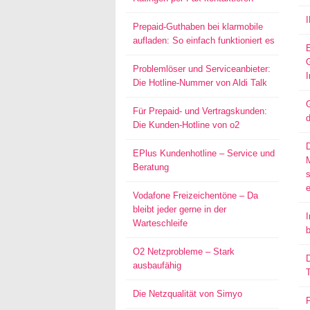
Prepaid-Guthaben bei klarmobile
aufladen: So einfach funktioniert es
Problemlöser und Serviceanbieter:
I
Die Hotline-Nummer von Aldi Talk
G
Für Prepaid- und Vertragskunden:
d
Die Kunden-Hotline von o2
EPlus Kundenhotline – Service und
Beratung
s
Vodafone Freizeichentöne – Da
bleibt jeder gerne in der
I
Warteschleife
O2 Netzprobleme – Stark
D
ausbaufähig
T
Die Netzqualität von Simyo
P