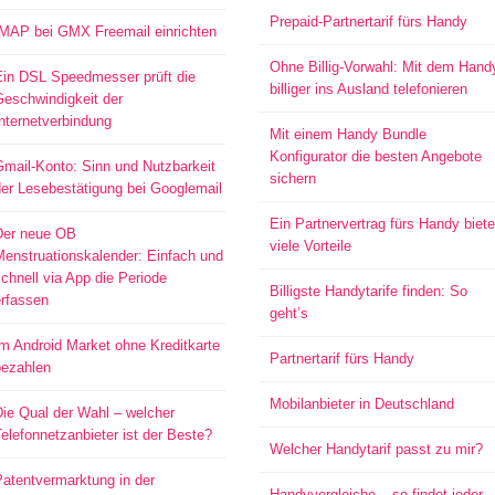
Prepaid-Partnertarif fürs Handy
IMAP bei GMX Freemail einrichten
Ohne Billig-Vorwahl: Mit dem Hand
Ein DSL Speedmesser prüft die
billiger ins Ausland telefonieren
Geschwindigkeit der
nternetverbindung
Mit einem Handy Bundle
Konfigurator die besten Angebote
mail-Konto: Sinn und Nutzbarkeit
sichern
er Lesebestätigung bei Googlemail
Ein Partnervertrag fürs Handy biete
Der neue OB
viele Vorteile
Menstruationskalender: Einfach und
chnell via App die Periode
Billigste Handytarife finden: So
erfassen
geht’s
m Android Market ohne Kreditkarte
Partnertarif fürs Handy
bezahlen
Mobilanbieter in Deutschland
ie Qual der Wahl – welcher
elefonnetzanbieter ist der Beste?
Welcher Handytarif passt zu mir?
atentvermarktung in der
Handyvergleiche – so findet jeder