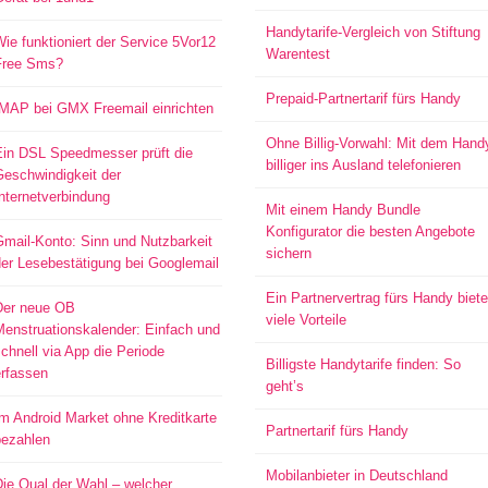
Handytarife-Vergleich von Stiftung
ie funktioniert der Service 5Vor12
Warentest
Free Sms?
Prepaid-Partnertarif fürs Handy
IMAP bei GMX Freemail einrichten
Ohne Billig-Vorwahl: Mit dem Hand
Ein DSL Speedmesser prüft die
billiger ins Ausland telefonieren
Geschwindigkeit der
nternetverbindung
Mit einem Handy Bundle
Konfigurator die besten Angebote
mail-Konto: Sinn und Nutzbarkeit
sichern
er Lesebestätigung bei Googlemail
Ein Partnervertrag fürs Handy biete
Der neue OB
viele Vorteile
Menstruationskalender: Einfach und
chnell via App die Periode
Billigste Handytarife finden: So
erfassen
geht’s
m Android Market ohne Kreditkarte
Partnertarif fürs Handy
bezahlen
Mobilanbieter in Deutschland
ie Qual der Wahl – welcher