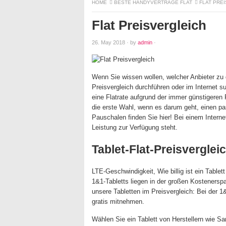
HOME
BESTE HANDYVERTRÄGE FLAT
FLAT PRE
Flat Preisvergleich
26. May 2018
·
by
admin
·
Wenn Sie wissen wollen, welcher Anbieter zu 
Preisvergleich durchführen oder im Internet s
eine Flatrate aufgrund der immer günstigeren
die erste Wahl, wenn es darum geht, einen pas
Pauschalen finden Sie hier! Bei einem Interne
Leistung zur Verfügung steht.
Tablet-Flat-Preisverglei
LTE-Geschwindigkeit, Wie billig ist ein Tablet
1&1-Tabletts liegen in der großen Kostenerspa
unsere Tabletten im Preisvergleich: Bei der 1
gratis mitnehmen.
Wählen Sie ein Tablett von Herstellern wie 