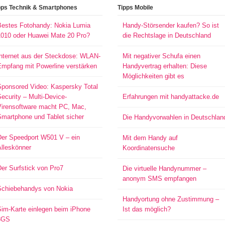
pps Technik & Smartphones
Tipps Mobile
Bestes Fotohandy: Nokia Lumia
Handy-Störsender kaufen? So ist
1010 oder Huawei Mate 20 Pro?
die Rechtslage in Deutschland
Internet aus der Steckdose: WLAN-
Mit negativer Schufa einen
Empfang mit Powerline verstärken
Handyvertrag erhalten: Diese
Möglichkeiten gibt es
Sponsored Video: Kaspersky Total
ecurity – Multi-Device-
Erfahrungen mit handyattacke.de
Virensoftware macht PC, Mac,
Smartphone und Tablet sicher
Die Handyvorwahlen in Deutschlan
Der Speedport W501 V – ein
Mit dem Handy auf
Alleskönner
Koordinatensuche
er Surfstick von Pro7
Die virtuelle Handynummer –
anonym SMS empfangen
Schiebehandys von Nokia
Handyortung ohne Zustimmung –
Sim-Karte einlegen beim iPhone
Ist das möglich?
3GS