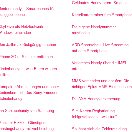
Geklautes Handy orten: So geht’s
Rentnerhandy – Smartphones für
Junggebliebene
Karteikartentrainer fürs Smartphon
kyDrive als Netzlaufwerk in
Die eigene Handynummer
Windows einbinden
rausfinden
Den Jailbreak rückgängig machen
ARD-Sportschau: Live Streaming
auf dem Smartphone
iPhone 3G s: Simlock entfernen
Verlorenes Handy über die IMEI
Kinderhandys – was Eltern wissen
orten
ollten
MMS versenden und abrufen: Die
Kompakte Abmessungen und hoher
richtigen Eplus-MMS-Einstellungen
Bedienkomfort: Das Sony Ericsson
Schiebehandy
Die AXA-Handyversicherung
Ein Schiebehandy von Samsung
Sim-Karten-Registrierung
fehlgeschlagen – was tun?
Mobistel El560 – Günstiges
instiegshandy mit viel Leistung
So lässt sich die Fehlermeldung