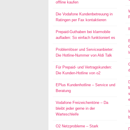
offline kaufen
W
Die Vodafone Kundenbetreuung in
Ratingen per Fax kontaktieren
Prepaid-Guthaben bei klarmobile
aufladen: So einfach funktioniert es
Problemlöser und Serviceanbieter:
I
Die Hotline-Nummer von Aldi Talk
G
Für Prepaid- und Vertragskunden:
d
Die Kunden-Hotline von o2
EPlus Kundenhotline – Service und
Beratung
s
Vodafone Freizeichentöne – Da
bleibt jeder gerne in der
I
Warteschleife
O2 Netzprobleme – Stark
D