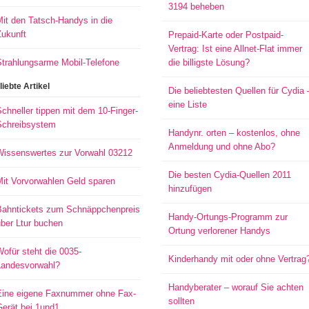
3194 beheben
it den Tatsch-Handys in die
Zukunft
Prepaid-Karte oder Postpaid-
Vertrag: Ist eine Allnet-Flat immer
Strahlungsarme Mobil-Telefone
die billigste Lösung?
liebte Artikel
Die beliebtesten Quellen für Cydia 
eine Liste
chneller tippen mit dem 10-Finger-
Schreibsystem
Handynr. orten – kostenlos, ohne
Anmeldung und ohne Abo?
Wissenswertes zur Vorwahl 03212
Die besten Cydia-Quellen 2011
Mit Vorvorwahlen Geld sparen
hinzufügen
Bahntickets zum Schnäppchenpreis
Handy-Ortungs-Programm zur
ber Ltur buchen
Ortung verlorener Handys
ofür steht die 0035-
Kinderhandy mit oder ohne Vertrag
Landesvorwahl?
Handyberater – worauf Sie achten
Eine eigene Faxnummer ohne Fax-
sollten
Gerät bei 1und1