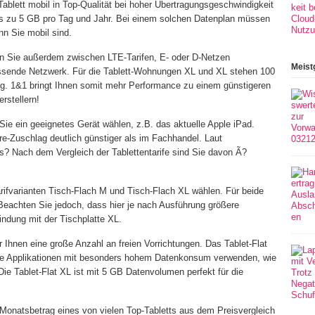
 Tablett mobil in Top-Qualität bei hoher Übertragungsgeschwindigkeit
 zu 5 GB pro Tag und Jahr. Bei einem solchen Datenplan müssen
n Sie mobil sind.
en Sie außerdem zwischen LTE-Tarifen, E- oder D-Netzen
Meist
sende Netzwerk. Für die Tablett-Wohnungen XL und XL stehen 100
ng. 1&1 bringt Ihnen somit mehr Performance zu einem günstigeren
rstellern!
 Sie ein geeignetes Gerät wählen, z.B. das aktuelle Apple iPad.
are-Zuschlag deutlich günstiger als im Fachhandel. Laut
ts? Nach dem Vergleich der Tablettentarife sind Sie davon Ã?
ifvarianten Tisch-Flach M und Tisch-Flach XL wählen. Für beide
h. Beachten Sie jedoch, dass hier je nach Ausführung größere
ndung mit der Tischplatte XL.
r Ihnen eine große Anzahl an freien Vorrichtungen. Das Tablet-Flat
Sie Applikationen mit besonders hohem Datenkonsum verwenden, wie
ie Tablet-Flat XL ist mit 5 GB Datenvolumen perfekt für die
Monatsbetrag eines von vielen Top-Tabletts aus dem Preisvergleich