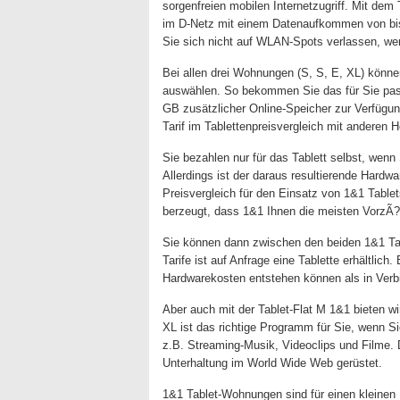
sorgenfreien mobilen Internetzugriff. Mit dem
im D-Netz mit einem Datenaufkommen von bis
Sie sich nicht auf WLAN-Spots verlassen, wen
Bei allen drei Wohnungen (S, S, E, XL) könn
auswählen. So bekommen Sie das für Sie pas
GB zusätzlicher Online-Speicher zur Verfügu
Tarif im Tablettenpreisvergleich mit anderen He
Sie bezahlen nur für das Tablett selbst, wenn
Allerdings ist der daraus resultierende Hardw
Preisvergleich für den Einsatz von 1&1 Table
berzeugt, dass 1&1 Ihnen die meisten VorzÃ?
Sie können dann zwischen den beiden 1&1 Tar
Tarife ist auf Anfrage eine Tablette erhältlic
Hardwarekosten entstehen können als in Verbi
Aber auch mit der Tablet-Flat M 1&1 bieten wi
XL ist das richtige Programm für Sie, wenn 
z.B. Streaming-Musik, Videoclips und Filme. D
Unterhaltung im World Wide Web gerüstet.
1&1 Tablet-Wohnungen sind für einen kleinen 