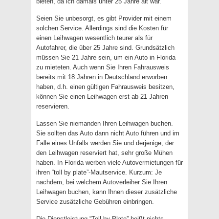
bieten, da ich damals unter 25 Jahre alt war.
Seien Sie unbesorgt, es gibt Provider mit einem
solchen Service. Allerdings sind die Kosten für
einen Leihwagen wesentlich teurer als für
Autofahrer, die über 25 Jahre sind. Grundsätzlich
müssen Sie 21 Jahre sein, um ein Auto in Florida
zu mieteten. Auch wenn Sie Ihren Fahrausweis
bereits mit 18 Jahren in Deutschland erworben
haben, d.h. einen gültigen Fahrausweis besitzen,
können Sie einen Leihwagen erst ab 21 Jahren
reservieren.
Lassen Sie niemanden Ihren Leihwagen buchen.
Sie sollten das Auto dann nicht Auto führen und im
Falle eines Unfalls werden Sie und derjenige, der
den Leihwagen reserviert hat, sehr große Mühen
haben. In Florida werben viele Autovermietungen für
ihren “toll by plate”-Mautservice. Kurzum: Je
nachdem, bei welchem Autoverleiher Sie Ihren
Leihwagen buchen, kann Ihnen dieser zusätzliche
Service zusätzliche Gebühren einbringen.
Die Dienstleistung “Toll by Plate” heißt nichts