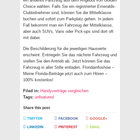
ein anderes Fahrzeug aus dem Angebot von Golden
Choice wählen. Falls Sie ein registrierter Emeralds-
Clubteilnehmer sind, können Sie die Mittelklasse
buchen und sofort zum Parkplatz gehen. In jedem
Fall bekommt man ein Fahrzeug der Mittelklasse,
aber auch SUVs, Vans oder Pick-ups sind dort oft
mit dabei.
Die Beschilderung für die jeweiligen Hauswirte
erscheint. Entriegeln Sie das nächste Fahrzeug und
stellen Sie den Antrieb ab. Jetzt können Sie das
Fahrzeug in aller Stille entladen. Floridainfoshow –
Meine Florida-Beiträge jetzt auch zum Hören –
100% kostenlos!
Filed in:
Handyverträge vergleichen
Tags:
unfeatured
Share this post
TWITTER
FACEBOOK
GOOGLE+
LINKEDIN
PINTEREST
EMAIL