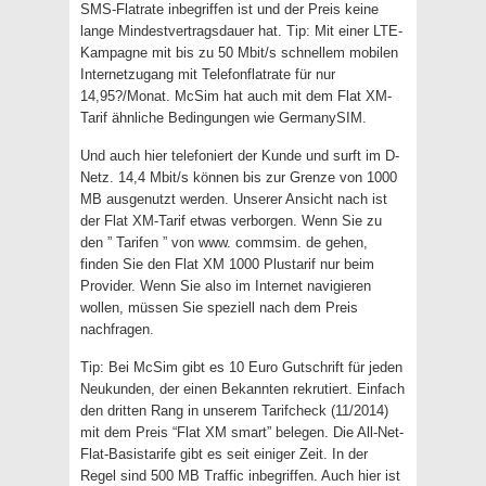
SMS-Flatrate inbegriffen ist und der Preis keine
lange Mindestvertragsdauer hat. Tip: Mit einer LTE-
Kampagne mit bis zu 50 Mbit/s schnellem mobilen
Internetzugang mit Telefonflatrate für nur
14,95?/Monat. McSim hat auch mit dem Flat XM-
Tarif ähnliche Bedingungen wie GermanySIM.
Und auch hier telefoniert der Kunde und surft im D-
Netz. 14,4 Mbit/s können bis zur Grenze von 1000
MB ausgenutzt werden. Unserer Ansicht nach ist
der Flat XM-Tarif etwas verborgen. Wenn Sie zu
den ” Tarifen ” von www. commsim. de gehen,
finden Sie den Flat XM 1000 Plustarif nur beim
Provider. Wenn Sie also im Internet navigieren
wollen, müssen Sie speziell nach dem Preis
nachfragen.
Tip: Bei McSim gibt es 10 Euro Gutschrift für jeden
Neukunden, der einen Bekannten rekrutiert. Einfach
den dritten Rang in unserem Tarifcheck (11/2014)
mit dem Preis “Flat XM smart” belegen. Die All-Net-
Flat-Basistarife gibt es seit einiger Zeit. In der
Regel sind 500 MB Traffic inbegriffen. Auch hier ist