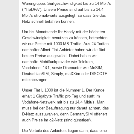
Warengruppe. Surfgeschwindigkeit bis zu 14 Mbit/s
( “HSDPA”): Unsere Preise sind auf bis zu 14,4
Mbit/s stromabwärts ausgelegt, so dass Sie das
Netz schnell befahren können.
Um bis Monatsende Ihr Handy mit der höchsten
Geschwindigkeit benutzen zu können, betrachten
wir nur Preise mit 1000 MB Traffic. Aus 24 Tarifen
namhafter Allnet Flat-Anbieter haben wir die fünf
besten Preise ausgewählt. Dabei haben wir
namhafte Mobilfunkprovider wie Telekom,
Voodafone, 1&1, sowie Discounter wie McSIM,
DeutschlanSIM, Simply, maXXim oder DISCOTEL
miteinbezogen.
Unser Flat L 1000 ist die Nummer 1. Der Kunde
erhält 1 Gigabyte Traffic pro Tag und surft im
Vodafone-Netzwerk mit bis zu 14,4 Mbit/s. Man
muss bei der Beauftragung nur darauf achten, das
D-Netz auszuwählen, denn GermanySIM offeriert
auch Preise im o2-Netz (sind günstiger).
Die Vorteile des Anbieters liegen darin, dass eine