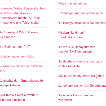
Möglichkeiten gibt es
Sponsored Video: Kaspersky Total
ecurity – Multi-Device-
Erfahrungen mit handyattacke.de
Virensoftware macht PC, Mac,
Smartphone und Tablet sicher
Die Handyvorwahlen in Deutschlan
Der Speedport W501 V – ein
Mit dem Handy auf
Alleskönner
Koordinatensuche
er Surfstick von Pro7
Die virtuelle Handynummer –
anonym SMS empfangen
Schiebehandys von Nokia
Handyortung ohne Zustimmung –
Sim-Karte einlegen beim iPhone
Ist das möglich?
3GS
Geklautes Handy orten: So geht’s
Rentnerhandy – Smartphones für
Junggebliebene
Karteikartentrainer fürs Smartphon
kyDrive als Netzlaufwerk in
Die eigene Handynummer
Windows einbinden
rausfinden