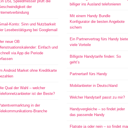
Ein DSL Speedmesser prüft die
billiger ins Ausland telefonieren
Geschwindigkeit der
nternetverbindung
Mit einem Handy Bundle
Konfigurator die besten Angebote
mail-Konto: Sinn und Nutzbarkeit
sichern
er Lesebestätigung bei Googlemail
Ein Partnervertrag fürs Handy biete
Der neue OB
viele Vorteile
Menstruationskalender: Einfach und
chnell via App die Periode
Billigste Handytarife finden: So
erfassen
geht’s
m Android Market ohne Kreditkarte
Partnertarif fürs Handy
bezahlen
Mobilanbieter in Deutschland
ie Qual der Wahl – welcher
elefonnetzanbieter ist der Beste?
Welcher Handytarif passt zu mir?
atentvermarktung in der
Handyvergleiche – so findet jeder
Telekommunikations-Branche
das passende Handy
Flatrate ja oder nein – so findet ma