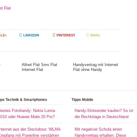
t Flat
LE+
LINKEDIN
PINTEREST
EMAIL
e
Allnet Flat Sms Flat
Handyvertrag mit Internet
Internet Flat
Flat ohne Handy
pps Technik & Smartphones
Tipps Mobile
Bestes Fotohandy: Nokia Lumia
Handy-Störsender kaufen? So ist
1010 oder Huawei Mate 20 Pro?
die Rechtslage in Deutschland
Internet aus der Steckdose: WLAN-
Mit negativer Schufa einen
Empfang mit Powerline verstärken
Handyvertrag erhalten: Diese