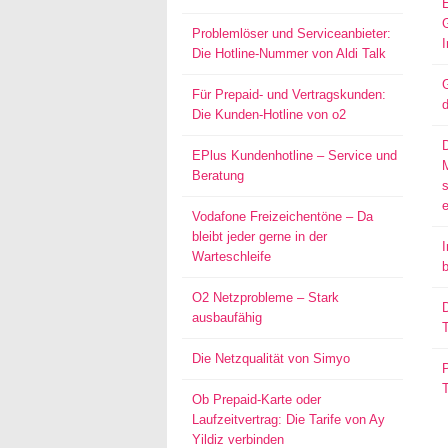
Problemlöser und Serviceanbieter:
I
Die Hotline-Nummer von Aldi Talk
G
Für Prepaid- und Vertragskunden:
d
Die Kunden-Hotline von o2
EPlus Kundenhotline – Service und
Beratung
s
Vodafone Freizeichentöne – Da
bleibt jeder gerne in der
I
Warteschleife
O2 Netzprobleme – Stark
D
ausbaufähig
T
Die Netzqualität von Simyo
P
Ob Prepaid-Karte oder
Laufzeitvertrag: Die Tarife von Ay
Yildiz verbinden