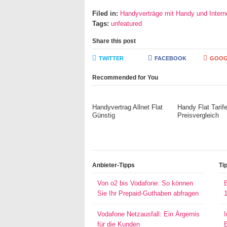
Filed in:
Handyverträge mit Handy und Interne
Tags:
unfeatured
Share this post
TWITTER
FACEBOOK
GOOG
Recommended for You
Handyvertrag Allnet Flat
Handy Flat Tarif
Günstig
Preisvergleich
Anbieter-Tipps
Ti
Von o2 bis Vodafone: So können
Sie Ihr Prepaid-Guthaben abfragen
Vodafone Netzausfall: Ein Ärgernis
für die Kunden