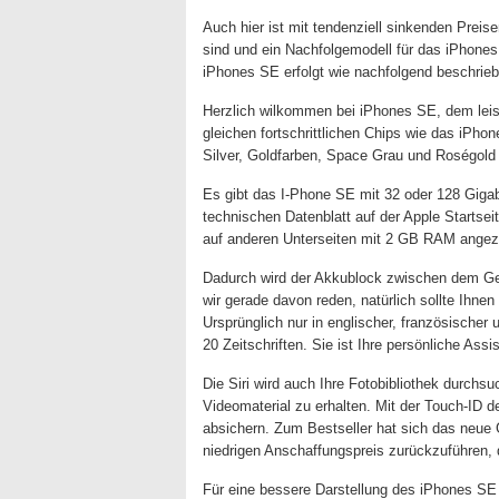
Auch hier ist mit tendenziell sinkenden Preise
sind und ein Nachfolgemodell für das iPhones
iPhones SE erfolgt wie nachfolgend beschrie
Herzlich wilkommen bei iPhones SE, dem leist
gleichen fortschrittlichen Chips wie das iPho
Silver, Goldfarben, Space Grau und Roségol
Es gibt das I-Phone SE mit 32 oder 128 Giga
technischen Datenblatt auf der Apple Startsei
auf anderen Unterseiten mit 2 GB RAM angeze
Dadurch wird der Akkublock zwischen dem Ger
wir gerade davon reden, natürlich sollte Ihn
Ursprünglich nur in englischer, französischer
20 Zeitschriften. Sie ist Ihre persönliche Assis
Die Siri wird auch Ihre Fotobibliothek durch
Videomaterial zu erhalten. Mit der Touch-ID 
absichern. Zum Bestseller hat sich das neue G
niedrigen Anschaffungspreis zurückzuführen, 
Für eine bessere Darstellung des iPhones SE 