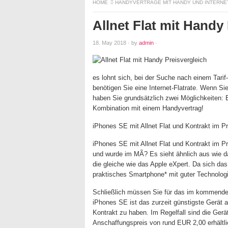
HOME
HANDYVERTRÄGE MIT HANDY UND INTERNE
Allnet Flat mit Handy
18. May 2018
·
by
admin
·
es lohnt sich, bei der Suche nach einem Tarif
benötigen Sie eine Internet-Flatrate. Wenn Si
haben Sie grundsätzlich zwei Möglichkeiten:
Kombination mit einem Handyvertrag!
iPhones SE mit Allnet Flat und Kontrakt im Pr
iPhones SE mit Allnet Flat und Kontrakt im P
und wurde im MÃ? Es sieht ähnlich aus wie d
die gleiche wie das Apple eXpert. Da sich das
praktisches Smartphone* mit guter Technologi
Schließlich müssen Sie für das im kommende
iPhones SE ist das zurzeit günstigste Gerät 
Kontrakt zu haben. Im Regelfall sind die Ger
Anschaffungspreis von rund EUR 2,00 erhältli