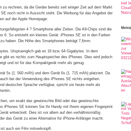
n zu rechnen, da die Geräte bereits seit einiger Zeit auf dem Markt
 SE noch nicht in Aussicht steht. Die Werbung für das Angebot der
ben auf der Apple Homepage:
Meist
ungsfähigsten 4 ? Smartphone aller Zeiten. Die A9-Chips sind die
nes 6. So entsteht ein kleines Gerät. iPhones SE ist in den Farben
d zu haben. Die Höhe des Smartphones beträgt 7,6mm.
bytes. Urspruenglich gab es 16 bzw. 64 Gigabytes. In dem
te gibt es nichts zum Hauptspeicher des iPhones. Dies wird jedoch
igt und ist für das Kompaktgerät mehr als genug.
ät 5s (1. 560 mAh) und dem Gerät 6s (1. 715 mAh) platziert. Da
en auch bei der Verwendung des iPhones SE nichts entgehen.
 und deutscher Sprache verfügbar, spricht sie heute mehr als
tentin.
suchen, um exakt das gewünschte Bild oder das gewünschte
des iPhones SE können Sie Ihr Handy mit Ihrem eigenen Fingerprint
erät entwickelt. Dies ist vor allem auf den verhältnismäßig
der das Gerät zu einer Alternative für iPhone-Anfänger macht.
ist auch ein Film mitverknüpft.