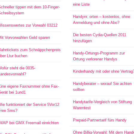
eine Liste
chneller tippen mit dem 10-Finger-
Schreibsystem
Handynr. orten – kostenlos, ohne
Anmeldung und ohne Abo?
Wissenswertes zur Vorwahl 03212
Die besten Cydia-Quellen 2011
Mit Vorvorwahlen Geld sparen
hinzufügen
Bahntickets zum Schnäppchenpreis
Handy-Ortungs-Programm zur
ber Ltur buchen
Ortung verlorener Handys
ofür steht die 0035-
Kinderhandy mit oder ohne Vertrag
Landesvorwahl?
Handyberater – worauf Sie achten
Eine eigene Faxnummer ohne Fax-
sollten
Gerät bei 1und1
Handytarife-Vergleich von Stiftung
ie funktioniert der Service 5Vor12
Warentest
Free Sms?
Prepaid-Partnertarif fürs Handy
IMAP bei GMX Freemail einrichten
Ohne Billig-Vorwahl: Mit dem Hand