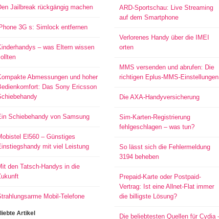
Den Jailbreak rückgängig machen
ARD-Sportschau: Live Streaming
auf dem Smartphone
iPhone 3G s: Simlock entfernen
Verlorenes Handy über die IMEI
Kinderhandys – was Eltern wissen
orten
ollten
MMS versenden und abrufen: Die
Kompakte Abmessungen und hoher
richtigen Eplus-MMS-Einstellungen
Bedienkomfort: Das Sony Ericsson
Schiebehandy
Die AXA-Handyversicherung
Ein Schiebehandy von Samsung
Sim-Karten-Registrierung
fehlgeschlagen – was tun?
Mobistel El560 – Günstiges
instiegshandy mit viel Leistung
So lässt sich die Fehlermeldung
3194 beheben
it den Tatsch-Handys in die
Zukunft
Prepaid-Karte oder Postpaid-
Vertrag: Ist eine Allnet-Flat immer
Strahlungsarme Mobil-Telefone
die billigste Lösung?
liebte Artikel
Die beliebtesten Quellen für Cydia 