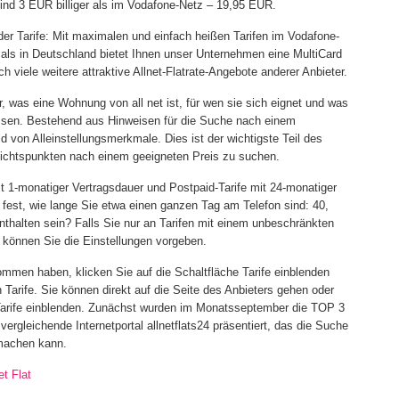
nd 3 EUR billiger als im Vodafone-Netz – 19,95 EUR.
der Tarife: Mit maximalen und einfach heißen Tarifen im Vodafone-
ls in Deutschland bietet Ihnen unser Unternehmen eine MultiCard
h viele weitere attraktive Allnet-Flatrate-Angebote anderer Anbieter.
r, was eine Wohnung von all net ist, für wen sie sich eignet und was
ssen. Bestehend aus Hinweisen für die Suche nach einem
 von Alleinstellungsmerkmale. Dies ist der wichtigste Teil des
sichtspunkten nach einem geeigneten Preis zu suchen.
it 1-monatiger Vertragsdauer und Postpaid-Tarife mit 24-monatiger
 fest, wie lange Sie etwa einen ganzen Tag am Telefon sind: 40,
enthalten sein? Falls Sie nur an Tarifen mit einem unbeschränkten
, können Sie die Einstellungen vorgeben.
mmen haben, klicken Sie auf die Schaltfläche Tarife einblenden
en Tarife. Sie können direkt auf die Seite des Anbieters gehen oder
e Tarife einblenden. Zunächst wurden im Monatsseptember die TOP 3
 vergleichende Internetportal allnetflats24 präsentiert, das die Suche
 machen kann.
t Flat