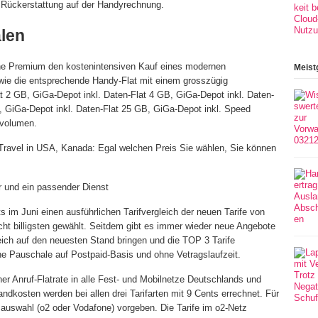
 Rückerstattung auf der Handyrechnung.
len
ne Premium den kostenintensiven Kauf eines modernen
Meist
owie die entsprechende Handy-Flat mit einem grosszügig
2 GB, GiGa-Depot inkl. Daten-Flat 4 GB, GiGa-Depot inkl. Daten-
, GiGa-Depot inkl. Daten-Flat 25 GB, GiGa-Depot inkl. Speed
vvolumen.
Travel in USA, Kanada: Egal welchen Preis Sie wählen, Sie können
 und ein passender Dienst
ts im Juni einen ausführlichen Tarifvergleich der neuen Tarife von
cht billigsten gewählt. Seitdem gibt es immer wieder neue Angebote
eich auf den neuesten Stand bringen und die TOP 3 Tarife
eine Pauschale auf Postpaid-Basis und ohne Vetragslaufzeit.
ner Anruf-Flatrate in alle Fest- und Mobilnetze Deutschlands und
ndkosten werden bei allen drei Tarifarten mit 9 Cents errechnet. Für
zauswahl (o2 oder Vodafone) vorgeben. Die Tarife im o2-Netz