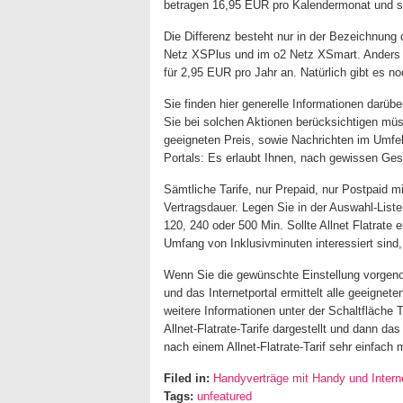
betragen 16,95 EUR pro Kalendermonat und si
Die Differenz besteht nur in der Bezeichnung 
Netz XSPlus und im o2 Netz XSmart. Anders a
für 2,95 EUR pro Jahr an. Natürlich gibt es noc
Sie finden hier generelle Informationen darübe
Sie bei solchen Aktionen berücksichtigen mü
geeigneten Preis, sowie Nachrichten im Umfeld
Portals: Es erlaubt Ihnen, nach gewissen Ge
Sämtliche Tarife, nur Prepaid, nur Postpaid m
Vertragsdauer. Legen Sie in der Auswahl-Liste
120, 240 oder 500 Min. Sollte Allnet Flatrate 
Umfang von Inklusivminuten interessiert sind
Wenn Sie die gewünschte Einstellung vorgeno
und das Internetportal ermittelt alle geeignet
weitere Informationen unter der Schaltfläch
Allnet-Flatrate-Tarife dargestellt und dann das
nach einem Allnet-Flatrate-Tarif sehr einfach
Filed in:
Handyverträge mit Handy und Interne
Tags:
unfeatured