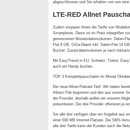
abgeschlossen und Sie erhalten von uns eine
LTE-RED Allnet Pauscha
Zudem ersparen Ihnen die Tarife von Wodafo
Smartphone. Diese ist im Preis inbegriffen s
gemessenen Monatsdatenvolumen. Daten-Flat 
Flat 8 GB, GiGa-Depot inkl. Daten-Flat 14 GB
Bucket: Zusatzdatenvolumen je nach Inklusi
Mit EasyTravel in EU, Schweiz, Türkei: Easy
auch ein Handy buchen.
TOP 3 Komplettpauschalen im Monat Oktober
Der neue Allnet-Flatrate-Tarif. Wir haben berei
Allianz Flat begonnen und den aus unserer Si
der Provider, deshalb wollen wir unseren Abgl
präsentieren. Die drei Provider offerieren je 
Sie alle drei verfügen über ein Angebot aus ei
einer 500 MB Internet-Flatrate. Die SMS-Versa
alle drei Tarife kann der Kunden auch die Net