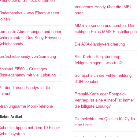
iPhone 3G s: Simlock entfernen
Verlorenes Handy über die IMEI
Kinderhandys – was Eltern wissen
orten
ollten
MMS versenden und abrufen: Die
Kompakte Abmessungen und hoher
richtigen Eplus-MMS-Einstellungen
Bedienkomfort: Das Sony Ericsson
Schiebehandy
Die AXA-Handyversicherung
Ein Schiebehandy von Samsung
Sim-Karten-Registrierung
fehlgeschlagen – was tun?
Mobistel El560 – Günstiges
instiegshandy mit viel Leistung
So lässt sich die Fehlermeldung
3194 beheben
it den Tatsch-Handys in die
Zukunft
Prepaid-Karte oder Postpaid-
Vertrag: Ist eine Allnet-Flat immer
Strahlungsarme Mobil-Telefone
die billigste Lösung?
liebte Artikel
Die beliebtesten Quellen für Cydia 
eine Liste
chneller tippen mit dem 10-Finger-
Schreibsystem