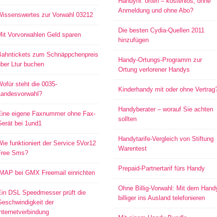
Handynr. orten – kostenlos, ohne
Anmeldung und ohne Abo?
Wissenswertes zur Vorwahl 03212
Die besten Cydia-Quellen 2011
Mit Vorvorwahlen Geld sparen
hinzufügen
Bahntickets zum Schnäppchenpreis
Handy-Ortungs-Programm zur
ber Ltur buchen
Ortung verlorener Handys
ofür steht die 0035-
Kinderhandy mit oder ohne Vertrag
Landesvorwahl?
Handyberater – worauf Sie achten
Eine eigene Faxnummer ohne Fax-
sollten
Gerät bei 1und1
Handytarife-Vergleich von Stiftung
ie funktioniert der Service 5Vor12
Warentest
Free Sms?
Prepaid-Partnertarif fürs Handy
IMAP bei GMX Freemail einrichten
Ohne Billig-Vorwahl: Mit dem Hand
Ein DSL Speedmesser prüft die
billiger ins Ausland telefonieren
Geschwindigkeit der
nternetverbindung