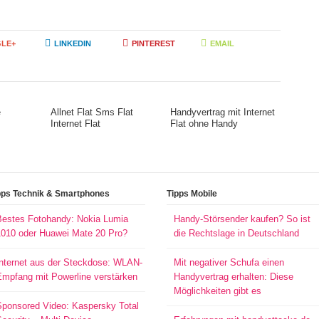
LE+
LINKEDIN
PINTEREST
EMAIL
e
Allnet Flat Sms Flat
Handyvertrag mit Internet
Internet Flat
Flat ohne Handy
pps Technik & Smartphones
Tipps Mobile
Bestes Fotohandy: Nokia Lumia
Handy-Störsender kaufen? So ist
1010 oder Huawei Mate 20 Pro?
die Rechtslage in Deutschland
Internet aus der Steckdose: WLAN-
Mit negativer Schufa einen
Empfang mit Powerline verstärken
Handyvertrag erhalten: Diese
Möglichkeiten gibt es
Sponsored Video: Kaspersky Total