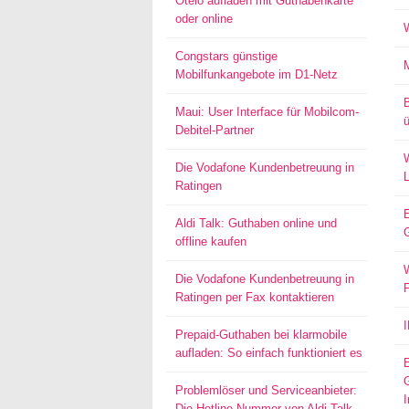
Otelo aufladen mit Guthabenkarte
oder online
Congstars günstige
Mobilfunkangebote im D1-Netz
Maui: User Interface für Mobilcom-
ü
Debitel-Partner
W
Die Vodafone Kundenbetreuung in
Ratingen
Aldi Talk: Guthaben online und
offline kaufen
W
Die Vodafone Kundenbetreuung in
Ratingen per Fax kontaktieren
Prepaid-Guthaben bei klarmobile
aufladen: So einfach funktioniert es
Problemlöser und Serviceanbieter:
I
Die Hotline-Nummer von Aldi Talk