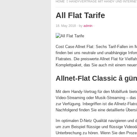
HOME
HANDYVERTRÄGE MIT HANDY UND INTERNE
All Flat Tarife
18. May 2018
·
by
admin
·
Cost Case Allnet Flat: Sechs Tarif-Fallen im M
finden bei uns neutrale und unabhängige Inform
Flatrates. Die preiswerte Allnet Flat für Vielfa
Komplettpaket, das Sie auch mit einem neue
Allnet-Flat Classic â gü
Mit dem Handy-Vertrag für den Mobilfunk biet
Video-Streaming oder Musik-Streaming – das s
zur Verfügung. Inbegriffen ist die Allnetz-Flat
Nachfolgend finden Sie eine detaillierte Übers
Im optimalen D-Netz Qualität navigieren und 
um zum Beispiel flüssige und flüssige Videod
Unterbrechung zu hören. Wenn Sie den Prozes