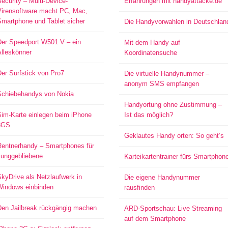
ecurity – Multi-Device-
Erfahrungen mit handyattacke.de
Virensoftware macht PC, Mac,
Smartphone und Tablet sicher
Die Handyvorwahlen in Deutschlan
Der Speedport W501 V – ein
Mit dem Handy auf
Alleskönner
Koordinatensuche
er Surfstick von Pro7
Die virtuelle Handynummer –
anonym SMS empfangen
Schiebehandys von Nokia
Handyortung ohne Zustimmung –
Sim-Karte einlegen beim iPhone
Ist das möglich?
3GS
Geklautes Handy orten: So geht’s
Rentnerhandy – Smartphones für
Junggebliebene
Karteikartentrainer fürs Smartphon
kyDrive als Netzlaufwerk in
Die eigene Handynummer
Windows einbinden
rausfinden
Den Jailbreak rückgängig machen
ARD-Sportschau: Live Streaming
auf dem Smartphone