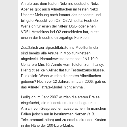
Anrufe aus dem festen Netz ins deutsche Netz.
Aber es gibt auch Allnetflachen im festen Netz!
Unserer Meinung nach kommt das schönste und
billigste Produkt von O2: O2 Allnetflat Festnetz:
Wer sich für einen der “all-in” DSL- oder einen
VDSL-Anschluss bei O2 entschieden hat, nutzt
eine in der Industrie einzigartige Funktion.
Zusätzlich zur Sprachflatrate ins Mobilfunknetz
sind bereits alle Anrufe in Mobilfunknetzen
abgedeckt. Normalerweise berechnet 1&1 19,9
Cents pro Min. für Anrufe vom Telefon zum Handy.
Hier gibt es kein Allnet flat für Festnetzanschlüsse.
Rückblick: Wann wurden die ersten Allnetflachen
geboren? Noch vor 12 Jahren, im Jahr 2006, gab es
das Allnet-Flatrate-Modell nicht einmal.
Lediglich im Jahr 2007 wurden die ersten Preise
eingefuehrt, die mindestens eine unbegrenzte
Anzahl von Gespraechen aussprachen. In manchen
Fällen jedoch nur in bestimmten Netzen (z.B.
Telekommunikation) und zu erschreckenden Kosten
in der Nähe der 100-Euro-Marke.