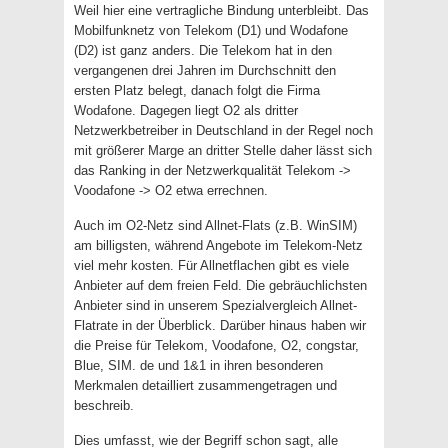
Weil hier eine vertragliche Bindung unterbleibt. Das
Mobilfunknetz von Telekom (D1) und Wodafone
(D2) ist ganz anders. Die Telekom hat in den
vergangenen drei Jahren im Durchschnitt den
ersten Platz belegt, danach folgt die Firma
Wodafone. Dagegen liegt O2 als dritter
Netzwerkbetreiber in Deutschland in der Regel noch
mit größerer Marge an dritter Stelle daher lässt sich
das Ranking in der Netzwerkqualität Telekom ->
Voodafone -> O2 etwa errechnen.
Auch im O2-Netz sind Allnet-Flats (z.B. WinSIM)
am billigsten, während Angebote im Telekom-Netz
viel mehr kosten. Für Allnetflachen gibt es viele
Anbieter auf dem freien Feld. Die gebräuchlichsten
Anbieter sind in unserem Spezialvergleich Allnet-
Flatrate in der Überblick. Darüber hinaus haben wir
die Preise für Telekom, Voodafone, O2, congstar,
Blue, SIM. de und 1&1 in ihren besonderen
Merkmalen detailliert zusammengetragen und
beschreib.
Dies umfasst, wie der Begriff schon sagt, alle