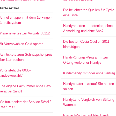
liebte Artikel
Die beliebtesten Quellen für Cydia 
eine Liste
chneller tippen mit dem 10-Finger-
Schreibsystem
Handynr. orten – kostenlos, ohne
Anmeldung und ohne Abo?
Wissenswertes zur Vorwahl 03212
Die besten Cydia-Quellen 2011
Mit Vorvorwahlen Geld sparen
hinzufügen
Bahntickets zum Schnäppchenpreis
Handy-Ortungs-Programm zur
ber Ltur buchen
Ortung verlorener Handys
ofür steht die 0035-
Kinderhandy mit oder ohne Vertrag
Landesvorwahl?
Handyberater – worauf Sie achten
Eine eigene Faxnummer ohne Fax-
sollten
Gerät bei 1und1
Handytarife-Vergleich von Stiftung
ie funktioniert der Service 5Vor12
Warentest
Free Sms?
Prepaid-Partnertarif fürs Handy