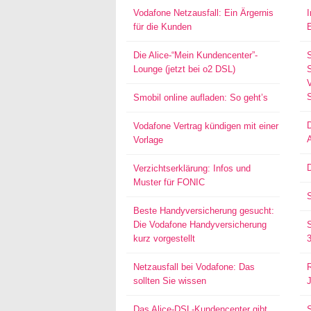
Vodafone Netzausfall: Ein Ärgernis
für die Kunden
Die Alice-“Mein Kundencenter”-
Lounge (jetzt bei o2 DSL)
S
Smobil online aufladen: So geht’s
Vodafone Vertrag kündigen mit einer
Vorlage
D
Verzichtserklärung: Infos und
Muster für FONIC
Beste Handyversicherung gesucht:
Die Vodafone Handyversicherung
kurz vorgestellt
Netzausfall bei Vodafone: Das
sollten Sie wissen
Das Alice-DSL-Kundencenter gibt
S