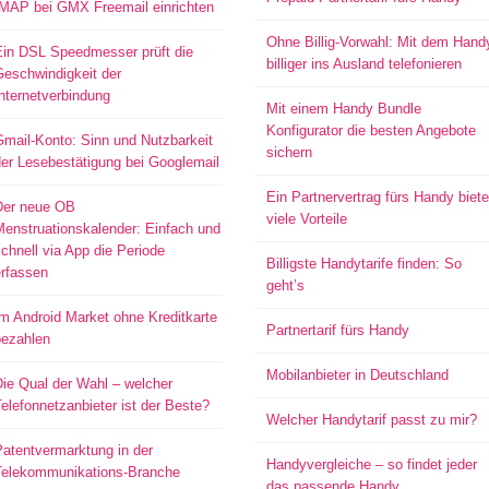
IMAP bei GMX Freemail einrichten
Ohne Billig-Vorwahl: Mit dem Hand
Ein DSL Speedmesser prüft die
billiger ins Ausland telefonieren
Geschwindigkeit der
nternetverbindung
Mit einem Handy Bundle
Konfigurator die besten Angebote
mail-Konto: Sinn und Nutzbarkeit
sichern
er Lesebestätigung bei Googlemail
Ein Partnervertrag fürs Handy biete
Der neue OB
viele Vorteile
Menstruationskalender: Einfach und
chnell via App die Periode
Billigste Handytarife finden: So
erfassen
geht’s
m Android Market ohne Kreditkarte
Partnertarif fürs Handy
bezahlen
Mobilanbieter in Deutschland
ie Qual der Wahl – welcher
elefonnetzanbieter ist der Beste?
Welcher Handytarif passt zu mir?
atentvermarktung in der
Handyvergleiche – so findet jeder
Telekommunikations-Branche
das passende Handy