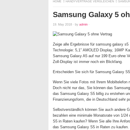
HOME
HANDYVERTRÄGE VERGLEICHEN
SAMSUN
Samsung Galaxy 5 oh
19. May 2018
·
by
admin
·
Zeige alle Ergebnisse für samsung galaxy s5 
Technologie: 5,1″ AMOLED Display, 16MP Ka
Samsung Galaxy A5 auf nur 199 Euro ohne V
Zoll-Display ist immer noch ein Blickfang.
Entscheiden Sie sich für Samsung Galaxy S
Wenn Sie viele Fotos mit Ihrem Mobiltelefo
Doch nicht nur das, Sie können das Samsung 
das Samsung Galaxy S5 billig zu erstehen und
Finanzierungsform, die in Deutschland sehr po
Selbstverständlich können Sie auch andere 
bezahlen eine minimale Monatsrate von 1/2
S5 in Raten kaufen? Wenn Sie alle Ihre Anfo
das Samsung Galaxy S5 in Raten zu kaufen.