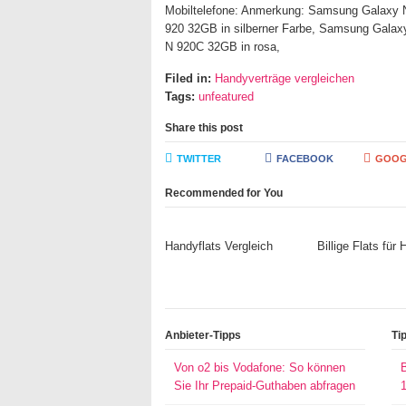
Mobiltelefone: Anmerkung: Samsung Galaxy 
920 32GB in silberner Farbe, Samsung Galax
N 920C 32GB in rosa,
Filed in:
Handyverträge vergleichen
Tags:
unfeatured
Share this post
TWITTER
FACEBOOK
GOOG
Recommended for You
Handyflats Vergleich
Billige Flats für
Anbieter-Tipps
Ti
Von o2 bis Vodafone: So können
Sie Ihr Prepaid-Guthaben abfragen