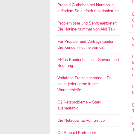
Prepaid-Guthaben bei klarmobile
aufladen: So einfach funktioniert es
Problemlöser und Serviceanbieter:
I
Die Hotline-Nummer von Aldi Talk
G
Für Prepaid- und Vertragskunden:
d
Die Kunden-Hotline von o2
EPlus Kundenhotline – Service und
Beratung
s
Vodafone Freizeichentöne – Da
bleibt jeder gerne in der
I
Warteschleife
O2 Netzprobleme – Stark
D
ausbaufähig
T
Die Netzqualität von Simyo
P
Ob Prepaid-Karte oder