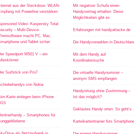
Internet aus der Steckdose: WLAN-
Mit negativer Schufa einen
Empfang mit Powerline verstärken
Handyvertrag erhalten: Diese
Möglichkeiten gibt es
Sponsored Video: Kaspersky Total
ecurity – Multi-Device-
Erfahrungen mit handyattacke.de
Virensoftware macht PC, Mac,
Smartphone und Tablet sicher
Die Handyvorwahlen in Deutschlan
Der Speedport W501 V – ein
Mit dem Handy auf
Alleskönner
Koordinatensuche
er Surfstick von Pro7
Die virtuelle Handynummer –
anonym SMS empfangen
Schiebehandys von Nokia
Handyortung ohne Zustimmung –
Sim-Karte einlegen beim iPhone
Ist das möglich?
3GS
Geklautes Handy orten: So geht’s
Rentnerhandy – Smartphones für
Junggebliebene
Karteikartentrainer fürs Smartphon
kyDrive als Netzlaufwerk in
Die eigene Handynummer