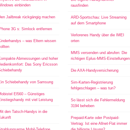
Windows einbinden
rausfinden
Den Jailbreak rückgängig machen
ARD-Sportschau: Live Streaming
auf dem Smartphone
iPhone 3G s: Simlock entfernen
Verlorenes Handy über die IMEI
Kinderhandys – was Eltern wissen
orten
ollten
MMS versenden und abrufen: Die
Kompakte Abmessungen und hoher
richtigen Eplus-MMS-Einstellungen
Bedienkomfort: Das Sony Ericsson
Schiebehandy
Die AXA-Handyversicherung
Ein Schiebehandy von Samsung
Sim-Karten-Registrierung
fehlgeschlagen – was tun?
Mobistel El560 – Günstiges
instiegshandy mit viel Leistung
So lässt sich die Fehlermeldung
3194 beheben
it den Tatsch-Handys in die
Zukunft
Prepaid-Karte oder Postpaid-
Vertrag: Ist eine Allnet-Flat immer
Strahlungsarme Mobil-Telefone
die billigste Lösung?