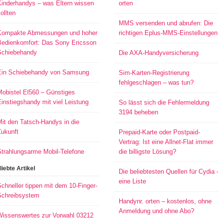
Kinderhandys – was Eltern wissen
orten
ollten
MMS versenden und abrufen: Die
Kompakte Abmessungen und hoher
richtigen Eplus-MMS-Einstellungen
Bedienkomfort: Das Sony Ericsson
Schiebehandy
Die AXA-Handyversicherung
Ein Schiebehandy von Samsung
Sim-Karten-Registrierung
fehlgeschlagen – was tun?
Mobistel El560 – Günstiges
instiegshandy mit viel Leistung
So lässt sich die Fehlermeldung
3194 beheben
it den Tatsch-Handys in die
Zukunft
Prepaid-Karte oder Postpaid-
Vertrag: Ist eine Allnet-Flat immer
Strahlungsarme Mobil-Telefone
die billigste Lösung?
liebte Artikel
Die beliebtesten Quellen für Cydia 
eine Liste
chneller tippen mit dem 10-Finger-
Schreibsystem
Handynr. orten – kostenlos, ohne
Anmeldung und ohne Abo?
Wissenswertes zur Vorwahl 03212