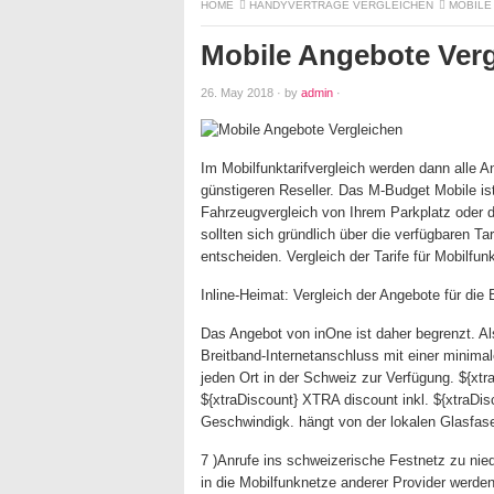
HOME
HANDYVERTRÄGE VERGLEICHEN
MOBILE
Mobile Angebote Verg
26. May 2018
·
by
admin
·
Im Mobilfunktarifvergleich werden dann alle A
günstigeren Reseller. Das M-Budget Mobile i
Fahrzeugvergleich von Ihrem Parkplatz oder dir
sollten sich gründlich über die verfügbaren Ta
entscheiden. Vergleich der Tarife für Mobilfu
Inline-Heimat: Vergleich der Angebote für di
Das Angebot von inOne ist daher begrenzt. Als
Breitband-Internetanschluss mit einer minimal
jeden Ort in der Schweiz zur Verfügung. ${xtr
${xtraDiscount} XTRA discount inkl. ${xtraDi
Geschwindigk. hängt von der lokalen Glasfas
7 )Anrufe ins schweizerische Festnetz zu nied
in die Mobilfunknetze anderer Provider werden