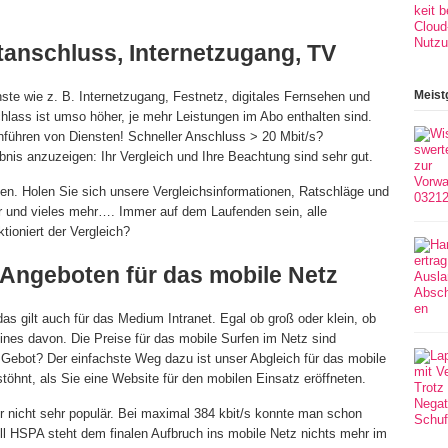
tanschluss, Internetzugang, TV
Meist
ste wie z. B. Internetzugang, Festnetz, digitales Fernsehen und
lass ist umso höher, je mehr Leistungen im Abo enthalten sind.
führen von Diensten! Schneller Anschluss > 20 Mbit/s?
ebnis anzuzeigen: Ihr Vergleich und Ihre Beachtung sind sehr gut.
n. Holen Sie sich unsere Vergleichsinformationen, Ratschläge und
 und vieles mehr…. Immer auf dem Laufenden sein, alle
tioniert der Vergleich?
 Angeboten für das mobile Netz
das gilt auch für das Medium Intranet. Egal ob groß oder klein, ob
ines davon. Die Preise für das mobile Surfen im Netz sind
e Gebot? Der einfachste Weg dazu ist unser Abgleich für das mobile
stöhnt, als Sie eine Website für den mobilen Einsatz eröffneten.
r nicht sehr populär. Bei maximal 384 kbit/s konnte man schon
ll HSPA steht dem finalen Aufbruch ins mobile Netz nichts mehr im