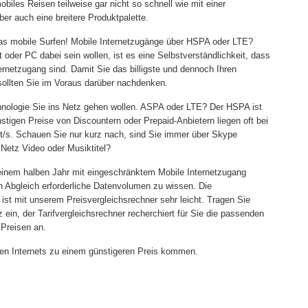
biles Reisen teilweise gar nicht so schnell wie mit einer
ber auch eine breitere Produktpalette.
das mobile Surfen! Mobile Internetzugänge über HSPA oder LTE?
oder PC dabei sein wollen, ist es eine Selbstverständlichkeit, dass
ernetzugang sind. Damit Sie das billigste und dennoch Ihren
sollten Sie im Voraus darüber nachdenken.
echnologie Sie ins Netz gehen wollen. ASPA oder LTE? Der HSPA ist
stigen Preise von Discountern oder Prepaid-Anbietern liegen oft bei
t/s. Schauen Sie nur kurz nach, sind Sie immer über Skype
 Netz Video oder Musiktitel?
einem halben Jahr mit eingeschränktem Mobile Internetzugang
en Abgleich erforderliche Datenvolumen zu wissen. Die
ist mit unserem Preisvergleichsrechner sehr leicht. Tragen Sie
z ein, der Tarifvergleichsrechner recherchiert für Sie die passenden
 Preisen an.
len Internets zu einem günstigeren Preis kommen.