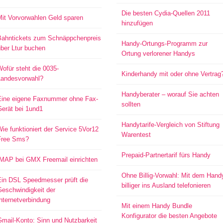
Die besten Cydia-Quellen 2011
Mit Vorvorwahlen Geld sparen
hinzufügen
Bahntickets zum Schnäppchenpreis
Handy-Ortungs-Programm zur
ber Ltur buchen
Ortung verlorener Handys
ofür steht die 0035-
Kinderhandy mit oder ohne Vertrag
Landesvorwahl?
Handyberater – worauf Sie achten
Eine eigene Faxnummer ohne Fax-
sollten
Gerät bei 1und1
Handytarife-Vergleich von Stiftung
ie funktioniert der Service 5Vor12
Warentest
Free Sms?
Prepaid-Partnertarif fürs Handy
IMAP bei GMX Freemail einrichten
Ohne Billig-Vorwahl: Mit dem Hand
Ein DSL Speedmesser prüft die
billiger ins Ausland telefonieren
Geschwindigkeit der
nternetverbindung
Mit einem Handy Bundle
Konfigurator die besten Angebote
mail-Konto: Sinn und Nutzbarkeit