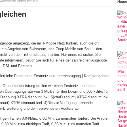
 ANGEBOTE VERGLEICHEN
Neues
leichen
ngebote angezeigt, die im T-Mobile Netz funken, auch die oft
st ein Angebot von Swisscom, das Coop Mobile von Salt. – den
ekt von der Trefferliste aus starten. Nur eines ist sicher: Sie
rife informieren, bevor Sie sich für eines der zahlreichen Angebote
nk, DSL und Festnetz.
e Bereiche Fernsehen, Festnetz und Internetzugang | Kombiangebote
 Grunddienstleistung stellen wir einen Festnetz- und einen
en Übertragungsrate von 3 Mbit/s für den Down- und 300 kBit/s für
aDiscount} XTRA discount inkl. ${xtraDiscount} XTRA discount inkl.
scount} XTRA discount incl. 4)Die zur Verfügung stehende
er-Erweiterung und dem verwendeten Routers ab.
rigen Tarifen 0,04/Min., 0,08/Min. zu normalen Tarifen. Bei Anrufen
 0,30/Min. zum niedrigen Tarif, 0,35/Min. zum normalen Tarif