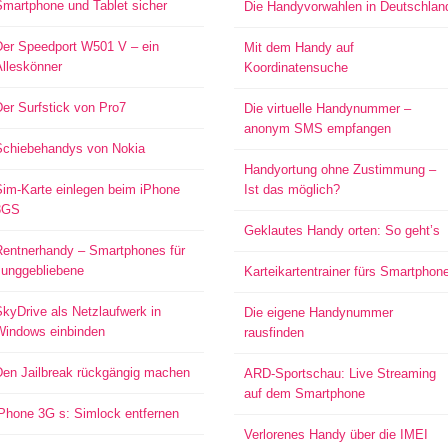
Smartphone und Tablet sicher
Die Handyvorwahlen in Deutschlan
Der Speedport W501 V – ein
Mit dem Handy auf
Alleskönner
Koordinatensuche
er Surfstick von Pro7
Die virtuelle Handynummer –
anonym SMS empfangen
Schiebehandys von Nokia
Handyortung ohne Zustimmung –
Sim-Karte einlegen beim iPhone
Ist das möglich?
3GS
Geklautes Handy orten: So geht’s
Rentnerhandy – Smartphones für
Junggebliebene
Karteikartentrainer fürs Smartphon
kyDrive als Netzlaufwerk in
Die eigene Handynummer
Windows einbinden
rausfinden
Den Jailbreak rückgängig machen
ARD-Sportschau: Live Streaming
auf dem Smartphone
iPhone 3G s: Simlock entfernen
Verlorenes Handy über die IMEI