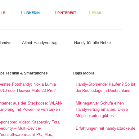
LE+
LINKEDIN
PINTEREST
EMAIL
 Handys
Allnet Handyvertrag
Handy für alle Netze
pps Technik & Smartphones
Tipps Mobile
Bestes Fotohandy: Nokia Lumia
Handy-Störsender kaufen? So ist
1010 oder Huawei Mate 20 Pro?
die Rechtslage in Deutschland
Internet aus der Steckdose: WLAN-
Mit negativer Schufa einen
Empfang mit Powerline verstärken
Handyvertrag erhalten: Diese
Möglichkeiten gibt es
Sponsored Video: Kaspersky Total
ecurity – Multi-Device-
Erfahrungen mit handyattacke.de
Virensoftware macht PC, Mac,