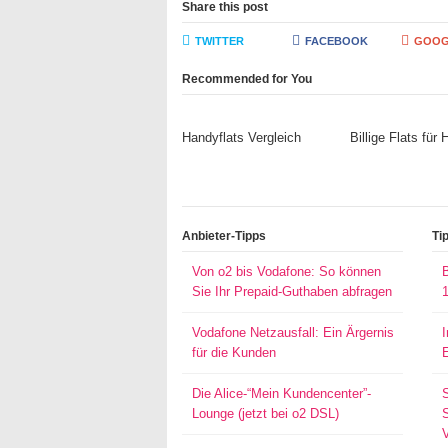
Share this post
TWITTER
FACEBOOK
GOOG
Recommended for You
Handyflats Vergleich
Billige Flats für
Anbieter-Tipps
Ti
Von o2 bis Vodafone: So können
Sie Ihr Prepaid-Guthaben abfragen
Vodafone Netzausfall: Ein Ärgernis
für die Kunden
Die Alice-“Mein Kundencenter”-
Lounge (jetzt bei o2 DSL)
S