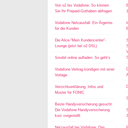
Von o2 bis Vodafone: So können
Sie Ihr Prepaid-Guthaben abfragen
Vodafone Netzausfall: Ein Ärgernis
für die Kunden
Die Alice-“Mein Kundencenter”-
Lounge (jetzt bei o2 DSL)
S
Smobil online aufladen: So geht’s
Vodafone Vertrag kündigen mit einer
Vorlage
D
Verzichtserklärung: Infos und
Muster für FONIC
Beste Handyversicherung gesucht:
Die Vodafone Handyversicherung
kurz vorgestellt
Netzausfall bei Vodafone: Das