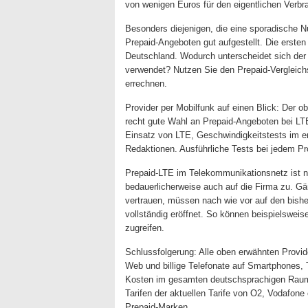
von wenigen Euros für den eigentlichen Verb
Besonders diejenigen, die eine sporadische N
Prepaid-Angeboten gut aufgestellt. Die erste
Deutschland. Wodurch unterscheidet sich der
verwendet? Nutzen Sie den Prepaid-Vergleichsr
errechnen.
Provider per Mobilfunk auf einen Blick: Der ob
recht gute Wahl an Prepaid-Angeboten bei LT
Einsatz von LTE, Geschwindigkeitstests im e
Redaktionen. Ausführliche Tests bei jedem Pr
Prepaid-LTE im Telekommunikationsnetz ist nac
bedauerlicherweise auch auf die Firma zu. Gän
vertrauen, müssen nach wie vor auf den bish
vollständig eröffnet. So können beispielswe
zugreifen.
Schlussfolgerung: Alle oben erwähnten Provid
Web und billige Telefonate auf Smartphones, 
Kosten im gesamten deutschsprachigen Raum a
Tarifen der aktuellen Tarife von O2, Vodafon
Prepaid-Marken.