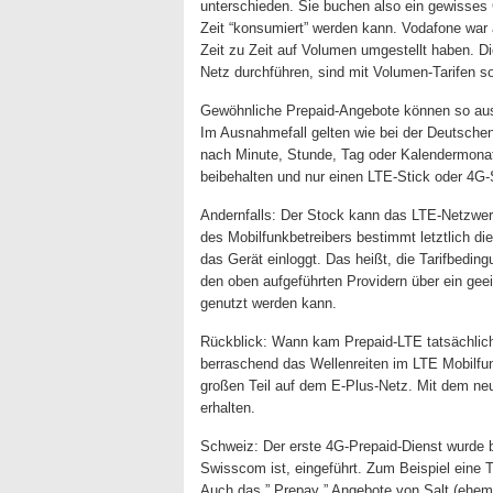
unterschieden. Sie buchen also ein gewisses
Zeit “konsumiert” werden kann. Vodafone war 
Zeit zu Zeit auf Volumen umgestellt haben. Di
Netz durchführen, sind mit Volumen-Tarifen s
Gewöhnliche Prepaid-Angebote können so au
Im Ausnahmefall gelten wie bei der Deutsche
nach Minute, Stunde, Tag oder Kalendermonat.
beibehalten und nur einen LTE-Stick oder 4
Andernfalls: Der Stock kann das LTE-Netzwerk
des Mobilfunkbetreibers bestimmt letztlich d
das Gerät einloggt. Das heißt, die Tarifbedi
den oben aufgeführten Providern über ein gee
genutzt werden kann.
Rückblick: Wann kam Prepaid-LTE tatsächlic
berraschend das Wellenreiten im LTE Mobilfu
großen Teil auf dem E-Plus-Netz. Mit dem neuen
erhalten.
Schweiz: Der erste 4G-Prepaid-Dienst wurde b
Swisscom ist, eingeführt. Zum Beispiel eine 
Auch das ” Prepay ” Angebote von Salt (ehem