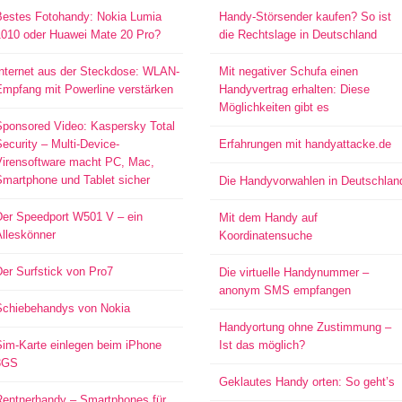
Bestes Fotohandy: Nokia Lumia
Handy-Störsender kaufen? So ist
1010 oder Huawei Mate 20 Pro?
die Rechtslage in Deutschland
Internet aus der Steckdose: WLAN-
Mit negativer Schufa einen
Empfang mit Powerline verstärken
Handyvertrag erhalten: Diese
Möglichkeiten gibt es
Sponsored Video: Kaspersky Total
ecurity – Multi-Device-
Erfahrungen mit handyattacke.de
Virensoftware macht PC, Mac,
Smartphone und Tablet sicher
Die Handyvorwahlen in Deutschlan
Der Speedport W501 V – ein
Mit dem Handy auf
Alleskönner
Koordinatensuche
er Surfstick von Pro7
Die virtuelle Handynummer –
anonym SMS empfangen
Schiebehandys von Nokia
Handyortung ohne Zustimmung –
Sim-Karte einlegen beim iPhone
Ist das möglich?
3GS
Geklautes Handy orten: So geht’s
Rentnerhandy – Smartphones für