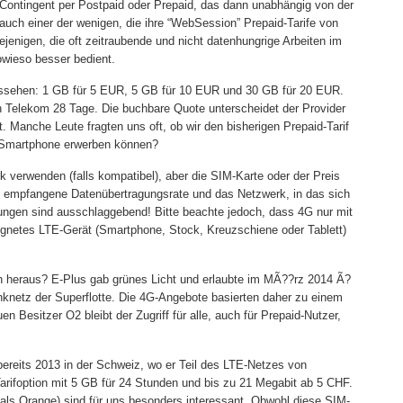
 Contingent per Postpaid oder Prepaid, das dann unabhängig von der
auch einer der wenigen, die ihre “WebSession” Prepaid-Tarife von
ejenigen, die oft zeitraubende und nicht datenhungrige Arbeiten im
owieso besser bedient.
ssehen: 1 GB für 5 EUR, 5 GB für 10 EUR und 30 GB für 20 EUR.
n Telekom 28 Tage. Die buchbare Quote unterscheidet der Provider
 Manche Leute fragten uns oft, ob wir den bisherigen Prepaid-Tarif
G-Smartphone erwerben können?
 verwenden (falls kompatibel), aber die SIM-Karte oder der Preis
ie empfangene Datenübertragungsrate und das Netzwerk, in das sich
ngungen sind ausschlaggebend! Bitte beachte jedoch, dass 4G nur mit
ignetes LTE-Gerät (Smartphone, Stock, Kreuzschiene oder Tablett)
h heraus? E-Plus gab grünes Licht und erlaubte im MÃ??rz 2014 Ã?
nknetz der Superflotte. Die 4G-Angebote basierten daher zu einem
 Besitzer O2 bleibt der Zugriff für alle, auch für Prepaid-Nutzer,
ereits 2013 in der Schweiz, wo er Teil des LTE-Netzes von
Tarifoption mit 5 GB für 24 Stunden und bis zu 21 Megabit ab 5 CHF.
als Orange) sind für uns besonders interessant. Obwohl diese SIM-