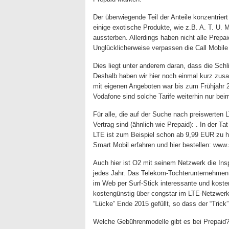
Der überwiegende Teil der Anteile konzentrier
einige exotische Produkte, wie z.B. A. T. U.
aussterben. Allerdings haben nicht alle Prep
Unglücklicherweise verpassen die Call Mobi
Dies liegt unter anderem daran, dass die Sch
Deshalb haben wir hier noch einmal kurz zus
mit eigenen Angeboten war bis zum Frühjahr 
Vodafone sind solche Tarife weiterhin nur bei
Für alle, die auf der Suche nach preiswerten
Vertrag sind (ähnlich wie Prepaid): . In der Ta
LTE ist zum Beispiel schon ab 9,99 EUR zu 
Smart Mobil erfahren und hier bestellen: www
Auch hier ist O2 mit seinem Netzwerk die Ins
jedes Jahr. Das Telekom-Tochterunternehmen “
im Web per Surf-Stick interessante und kosten
kostengünstig über congstar im LTE-Netzwerk 
“Lücke” Ende 2015 gefüllt, so dass der “Trick”
Welche Gebührenmodelle gibt es bei Prepaid