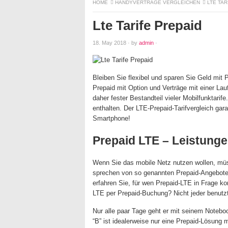
HOME
HANDYVERTRÄGE VERGLEICHEN
LTE TAR
Lte Tarife Prepaid
18. May 2018
·
by
admin
·
Bleiben Sie flexibel und sparen Sie Geld mit 
Prepaid mit Option und Verträge mit einer Lau
daher fester Bestandteil vieler Mobilfunktarif
enthalten. Der LTE-Prepaid-Tarifvergleich gara
Smartphone!
Prepaid LTE – Leistungen
Wenn Sie das mobile Netz nutzen wollen, müss
sprechen von so genannten Prepaid-Angeboten.
erfahren Sie, für wen Prepaid-LTE in Frage 
LTE per Prepaid-Buchung? Nicht jeder benutzt
Nur alle paar Tage geht er mit seinem Noteboo
“B” ist idealerweise nur eine Prepaid-Lösung 