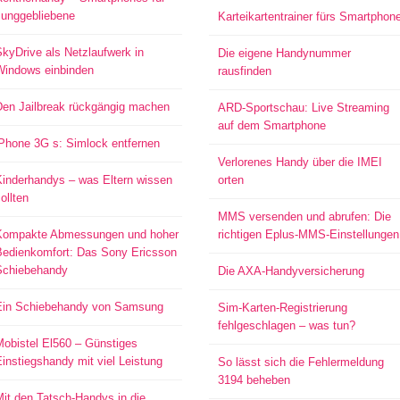
Junggebliebene
Karteikartentrainer fürs Smartphon
kyDrive als Netzlaufwerk in
Die eigene Handynummer
Windows einbinden
rausfinden
Den Jailbreak rückgängig machen
ARD-Sportschau: Live Streaming
auf dem Smartphone
iPhone 3G s: Simlock entfernen
Verlorenes Handy über die IMEI
Kinderhandys – was Eltern wissen
orten
ollten
MMS versenden und abrufen: Die
Kompakte Abmessungen und hoher
richtigen Eplus-MMS-Einstellungen
Bedienkomfort: Das Sony Ericsson
Schiebehandy
Die AXA-Handyversicherung
Ein Schiebehandy von Samsung
Sim-Karten-Registrierung
fehlgeschlagen – was tun?
Mobistel El560 – Günstiges
instiegshandy mit viel Leistung
So lässt sich die Fehlermeldung
3194 beheben
it den Tatsch-Handys in die