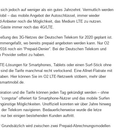
t sich jedoch auf weniger als ein gutes Jahrzehnt. Vermutlich werden
 Mobil – das mobile Angebot der Autoschlüssel, immer wieder
aid-Anbieter noch die Möglichkeit, das Medium LTE zu nutzen.
le Gäste immer noch das 4G/LTE.
ließung des 3G-Netzes der Deutschen Telekom für 2020 geplant ist.
ammengefaßt, wo bereits prepaid angeboten werden kann. Nur O2
2016 noch ein “Prepaid-Denier”. Bei der Deutschen Telekom und
m Provider selbst zu haben.
 LTE-Lösungen für Smartphones, Tablets oder einen Surf-Stick ohne
t sind die Tarife manchmal recht verlockend. Eine Allnet-Flatrate mit
haben. Hier können Sie im O2 LTE-Netzwerk stöbern, mehr über
.smartmobil.de.
piration und die Tarife können jeden Tag gekündigt werden – ohne
congstar” offeriert für Smartphone-Nutzer und das mobile Surfen
günstige Möglichkeiten. Unoffiziell konnten wir über Jahre hinweg
der Telekom navigieren. Bedauerlicherweise wurde die letze
 nur bei einigen bestehenden Kunden auftritt.
? Grundsätzlich wird zwischen zwei Prepaid-Abrechnungsmodellen