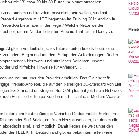
rauch würde “B” etwa 20 bis 30 Euros im Monat ausgeben.
utzung suchen und trotzdem beweglich sein wollen, sind mit
n Prepaid Angebote mit LTE begannen im Frühling 2014 endlich in
 Prepaid-Anbieter aber in der Regel? Welche Netze werden
Meist
echner, um im Nu den billigsten Prepaid-Tarif für Ihr Handy zu
ige Abgleich verdeutlicht, dass Interessenten bereits heute eine
E vorfinden. Beginnend mit dem Setup, den Anforderungen für den
ntsprechenden Netzwerk und nützlichen Berichten unserer
ovider und hilfreiche Hinweise für Anfänger….
h wie vor nur über den Provider erhältlich. Das Gleiche trifft
gige Prepaid-Anbieter, die auf den bisherigen 3G-Standard von Lidl
erigen 3G-Standard umsteigen. Nur O2/Eplus hat jetzt sein Netzwerk
ise auch Fonic- oder Tchibo-Kunden mit LTE auf das Medium Wasser
er bieten sehr kostengünstige Varianten für das mobile Surfen im
Tabletts oder Surf-Sticks an. Auch Netzpauschalen, bei denen alle
bgedeckt sind, sind möglich. Damit liegen sie weit unter den
e oder der TELEK. In Deutschland gibt es bekanntermaßen viele