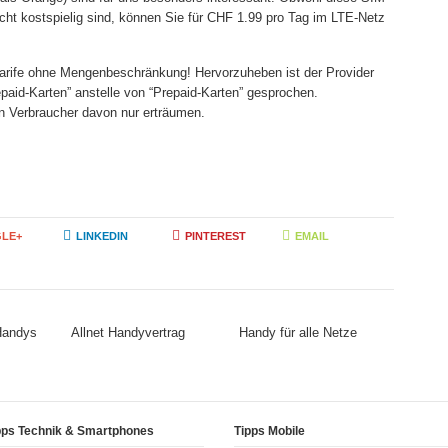
cht kostspielig sind, können Sie für CHF 1.99 pro Tag im LTE-Netz
Tarife ohne Mengenbeschränkung! Hervorzuheben ist der Provider
repaid-Karten” anstelle von “Prepaid-Karten” gesprochen.
n Verbraucher davon nur erträumen.
LE+
LINKEDIN
PINTEREST
EMAIL
 Handys
Allnet Handyvertrag
Handy für alle Netze
pps Technik & Smartphones
Tipps Mobile