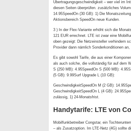
Übertragungsgeschwindigkeit – wer viel im Int
diesen Seiten überprüfen. zusätzliches Vol
14.95SpeedOn (30 GB): 1) Die Monatszeitun
Aktionsbereich SpeedOn neue Kunden.
3 ) In der Flex-Variante erhöht sich die Mon
121 EUR errechnet. LTE ist zwar eine Mobilfu
oben gezeigt: Die Netzeinsteller verhindern s
Provider dann nämlich Sonderkonditionen an, 
Es gibt sowohl Tarife, die aus einer Kompone
als auch solche, die vollständig für auf de
S (250 MB): 4.95SpeedOn S (500 MB): 4.95Sp
(5 GB): 9.99Surf Upgrade L (10 GB):
GeschwindigkeitSpeedOn M (2 GB): 14.95Sp
GeschwindigkeitSpeedOn L (4 GB): 24.95Spe
zulässig, 1) 24-Monatsfrist.
Handytarife: LTE von C
Mobilfunkbetreiber Congstar, ein Tochterunte
– als Zusatzoption. Im LTE-Netz (4G) sollte 