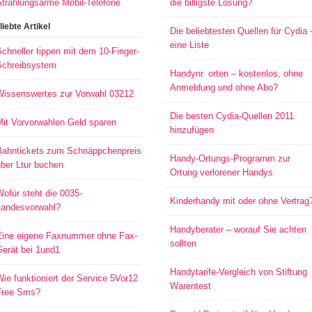
Strahlungsarme Mobil-Telefone
die billigste Lösung?
liebte Artikel
Die beliebtesten Quellen für Cydia 
eine Liste
chneller tippen mit dem 10-Finger-
Schreibsystem
Handynr. orten – kostenlos, ohne
Anmeldung und ohne Abo?
Wissenswertes zur Vorwahl 03212
Die besten Cydia-Quellen 2011
Mit Vorvorwahlen Geld sparen
hinzufügen
Bahntickets zum Schnäppchenpreis
Handy-Ortungs-Programm zur
ber Ltur buchen
Ortung verlorener Handys
ofür steht die 0035-
Kinderhandy mit oder ohne Vertrag
Landesvorwahl?
Handyberater – worauf Sie achten
Eine eigene Faxnummer ohne Fax-
sollten
Gerät bei 1und1
Handytarife-Vergleich von Stiftung
ie funktioniert der Service 5Vor12
Warentest
Free Sms?