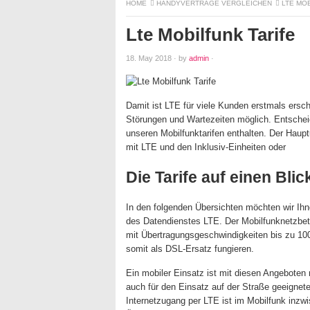
HOME
HANDYVERTRÄGE VERGLEICHEN
LTE MO
Lte Mobilfunk Tarife
18. May 2018
·
by
admin
·
Damit ist LTE für viele Kunden erstmals ersc
Störungen und Wartezeiten möglich. Entscheid
unseren Mobilfunktarifen enthalten. Der Haup
mit LTE und den Inklusiv-Einheiten oder
Die Tarife auf einen Blic
In den folgenden Übersichten möchten wir Ihne
des Datendienstes LTE. Der Mobilfunknetzbetr
mit Übertragungsgeschwindigkeiten bis zu 100 
somit als DSL-Ersatz fungieren.
Ein mobiler Einsatz ist mit diesen Angeboten 
auch für den Einsatz auf der Straße geeigneten
Internetzugang per LTE ist im Mobilfunk inzw