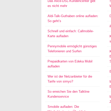
Das Alice-DSL-Kundencenter gibt
S
es nicht mehr
Aldi-Talk-Guthaben online aufladen:
So geht’s
Schnell und einfach: Callmobile-
Karte aufladen
s
Pennymobile ermöglicht günstiges
Telefonieren und Surfen
Prepaidkarten von Edeka Mobil
aufladen
Wer ist der Netzanbieter für die
Tarife von simyo?
E
So erreichen Sie den Talkline
Kundenservice
M
Smobile aufladen: Die