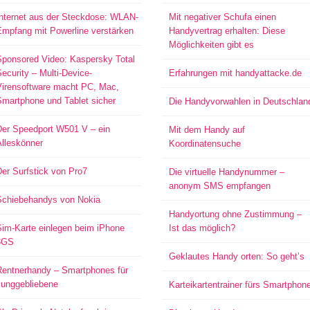
Internet aus der Steckdose: WLAN-
Mit negativer Schufa einen
Empfang mit Powerline verstärken
Handyvertrag erhalten: Diese
Möglichkeiten gibt es
Sponsored Video: Kaspersky Total
ecurity – Multi-Device-
Erfahrungen mit handyattacke.de
Virensoftware macht PC, Mac,
Smartphone und Tablet sicher
Die Handyvorwahlen in Deutschlan
Der Speedport W501 V – ein
Mit dem Handy auf
Alleskönner
Koordinatensuche
er Surfstick von Pro7
Die virtuelle Handynummer –
anonym SMS empfangen
Schiebehandys von Nokia
Handyortung ohne Zustimmung –
Sim-Karte einlegen beim iPhone
Ist das möglich?
3GS
Geklautes Handy orten: So geht’s
Rentnerhandy – Smartphones für
Junggebliebene
Karteikartentrainer fürs Smartphon