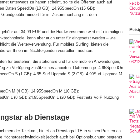
ernet unterwegs zu haben scheint, sollte die Offerten auch auf
umen Daten SpeedOn (10 GB): 14.95SpeedOn (15 GB):
g Grundgebühr mindert für im Zusammenhang mit dem
Meist
atsgebühr auf 34,99 EUR und die Hardwaresumme wird mit einmaligen
nktechnologie, kann aber auch unter für eingesetzt werden – wie
chlicht die Weiterverwendung. Für mobiles Surfing, bieten die
die wir Ihnen im Nachfolgenden vorstellen möchten.
nten für bestehen, die stationäre und für die mobilen Anwendungen,
m Weg zu Verfügung zusätzliches anbieten. Datenmenge: 4.95SpeedOn
eedOn S (1 GB): 4.95-Surf Upgrade S (2 GB): 4.99Surf Upgrade M
eedOn M (4 GB): 14.95SpeedOn M (10 GB):
edOn L (8 GB): 24.95SpeedOn L (20 GB): Festnetz VoIP Nutzung
ongstar ab Dienstage
rnehmen der Telekom, bietet ab Dienstags LTE in seinen Preisen an
die Höchstgeschwindigkeit jedoch auch bei Optionsbuchung begrenzt