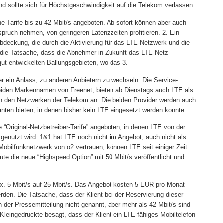
d sollte sich für Höchstgeschwindigkeit auf die Telekom verlassen.
e-Tarife bis zu 42 Mbit/s angeboten. Ab sofort können aber auch
pruch nehmen, von geringeren Latenzzeiten profitieren. 2. Ein
abdeckung, die durch die Aktivierung für das LTE-Netzwerk und die
em die Tatsache, dass die Abnehmer in Zukunft das LTE-Netz
gut entwickelten Ballungsgebieten, wo das 3.
er ein Anlass, zu anderen Anbietern zu wechseln. Die Service-
beiden Markennamen von Freenet, bieten ab Dienstags auch LTE als
 in den Netzwerken der Telekom an. Die beiden Provider werden auch
rianten bieten, in denen bisher kein LTE eingesetzt werden konnte.
“Original-Netzbetreiber-Tarife” angeboten, in denen LTE von der
genutzt wird. 1&1 hat LTE noch nicht im Angebot, auch nicht als
 Mobilfunknetzwerk von o2 vertrauen, können LTE seit einiger Zeit
e die neue “Highspeed Option” mit 50 Mbit/s veröffentlicht und
t.
ax. 5 Mbit/s auf 25 Mbit/s. Das Angebot kosten 5 EUR pro Monat
rden. Die Tatsache, dass der Klient bei der Reservierung dieser
n der Pressemitteilung nicht genannt, aber mehr als 42 Mbit/s sind
eingedruckte besagt, dass der Klient ein LTE-fähiges Mobiltelefon