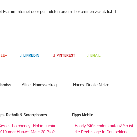
t Flat im Internet oder per Telefon ordern, bekommen zusätzlich 1
LE+
LINKEDIN
PINTEREST
EMAIL
 Handys
Allnet Handyvertrag
Handy für alle Netze
pps Technik & Smartphones
Tipps Mobile
Bestes Fotohandy: Nokia Lumia
Handy-Störsender kaufen? So ist
1010 oder Huawei Mate 20 Pro?
die Rechtslage in Deutschland