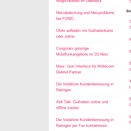
Möglichkeiten im Überblick
Be
Netzabdeckung und Netzprobleme
bei FONIC
S
Otelo aufladen mit Guthabenkarte
oder online
Congstars günstige
Mobilfunkangebote im D1-Netz
Maui: User Interface für Mobilcom-
ü
Debitel-Partner
W
Die Vodafone Kundenbetreuung in
Ratingen
Aldi Talk: Guthaben online und
offline kaufen
W
Die Vodafone Kundenbetreuung in
Ratingen per Fax kontaktieren