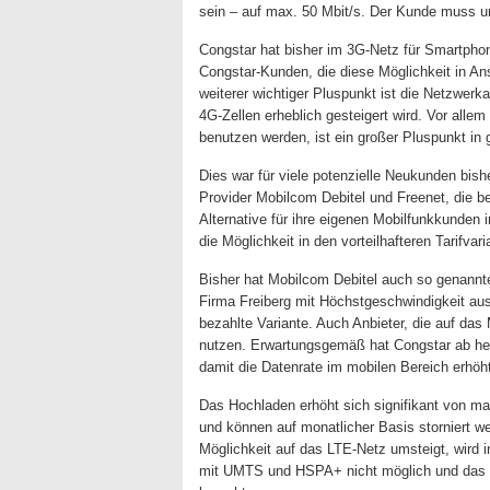
sein – auf max. 50 Mbit/s. Der Kunde muss un
Congstar hat bisher im 3G-Netz für Smartphon
Congstar-Kunden, die diese Möglichkeit in Ans
weiterer wichtiger Pluspunkt ist die Netzwerk
4G-Zellen erheblich gesteigert wird. Vor all
benutzen werden, ist ein großer Pluspunkt in 
Dies war für viele potenzielle Neukunden bish
Provider Mobilcom Debitel und Freenet, die 
Alternative für ihre eigenen Mobilfunkkunden
die Möglichkeit in den vorteilhafteren Tarifva
Bisher hat Mobilcom Debitel auch so genannte 
Firma Freiberg mit Höchstgeschwindigkeit aus
bezahlte Variante. Auch Anbieter, die auf das
nutzen. Erwartungsgemäß hat Congstar ab heut
damit die Datenrate im mobilen Bereich erhöh
Das Hochladen erhöht sich signifikant von m
und können auf monatlicher Basis storniert we
Möglichkeit auf das LTE-Netz umsteigt, wird i
mit UMTS und HSPA+ nicht möglich und das Kl