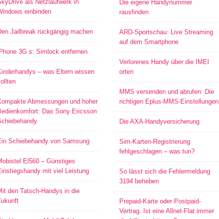
kyDrive als Netzlaufwerk in
Die eigene Handynummer
Windows einbinden
rausfinden
Den Jailbreak rückgängig machen
ARD-Sportschau: Live Streaming
auf dem Smartphone
iPhone 3G s: Simlock entfernen
Verlorenes Handy über die IMEI
Kinderhandys – was Eltern wissen
orten
ollten
MMS versenden und abrufen: Die
Kompakte Abmessungen und hoher
richtigen Eplus-MMS-Einstellungen
Bedienkomfort: Das Sony Ericsson
Schiebehandy
Die AXA-Handyversicherung
Ein Schiebehandy von Samsung
Sim-Karten-Registrierung
fehlgeschlagen – was tun?
Mobistel El560 – Günstiges
instiegshandy mit viel Leistung
So lässt sich die Fehlermeldung
3194 beheben
it den Tatsch-Handys in die
Zukunft
Prepaid-Karte oder Postpaid-
Vertrag: Ist eine Allnet-Flat immer