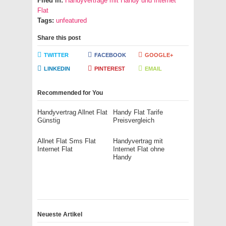
Filed in:
Handyverträge mit Handy und Internet
Flat
Tags:
unfeatured
Share this post
TWITTER
FACEBOOK
GOOGLE+
LINKEDIN
PINTEREST
EMAIL
Recommended for You
Handyvertrag Allnet Flat
Handy Flat Tarife
Günstig
Preisvergleich
Allnet Flat Sms Flat
Handyvertrag mit
Internet Flat
Internet Flat ohne
Handy
Neueste Artikel