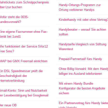
Bahntickets zum Schnäppchenpreis
Handy-Ortungs-Programm zur
ber Ltur buchen
Ortung verlorener Handys
ofür steht die 0035-
Kinderhandy mit oder ohne Vertrag
Landesvorwahl?
Handyberater – worauf Sie achten
Eine eigene Faxnummer ohne Fax-
sollten
Gerät bei 1und1
Handytarife-Vergleich von Stiftung
ie funktioniert der Service 5Vor12
Warentest
Free Sms?
Prepaid-Partnertarif fürs Handy
IMAP bei GMX Freemail einrichten
Ohne Billig-Vorwahl: Mit dem Hand
Ein DSL Speedmesser prüft die
billiger ins Ausland telefonieren
Geschwindigkeit der
nternetverbindung
Mit einem Handy Bundle
Konfigurator die besten Angebote
mail-Konto: Sinn und Nutzbarkeit
sichern
er Lesebestätigung bei Googlemail
Ein Partnervertrag fürs Handy biete
Der neue OB
viele Vorteile