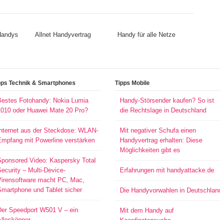
 Handys
Allnet Handyvertrag
Handy für alle Netze
pps Technik & Smartphones
Tipps Mobile
Bestes Fotohandy: Nokia Lumia
Handy-Störsender kaufen? So ist
1010 oder Huawei Mate 20 Pro?
die Rechtslage in Deutschland
Internet aus der Steckdose: WLAN-
Mit negativer Schufa einen
Empfang mit Powerline verstärken
Handyvertrag erhalten: Diese
Möglichkeiten gibt es
Sponsored Video: Kaspersky Total
ecurity – Multi-Device-
Erfahrungen mit handyattacke.de
Virensoftware macht PC, Mac,
Smartphone und Tablet sicher
Die Handyvorwahlen in Deutschlan
Der Speedport W501 V – ein
Mit dem Handy auf
Alleskönner