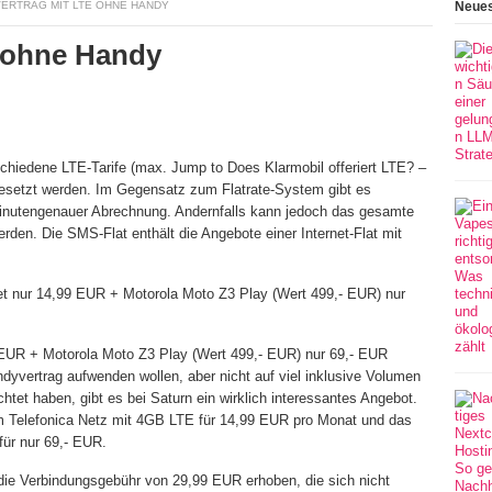
ERTRAG MIT LTE OHNE HANDY
Neues
e ohne Handy
schiedene LTE-Tarife (max. Jump to Does Klarmobil offeriert LTE? –
esetzt werden. Im Gegensatz zum Flatrate-System gibt es
 minutengenauer Abrechnung. Andernfalls kann jedoch das gesamte
en. Die SMS-Flat enthält die Angebote einer Internet-Flat mit
et nur 14,99 EUR + Motorola Moto Z3 Play (Wert 499,- EUR) nur
9 EUR + Motorola Moto Z3 Play (Wert 499,- EUR) nur 69,- EUR
Handyvertrag aufwenden wollen, aber nicht auf viel inklusive Volumen
htet haben, gibt es bei Saturn ein wirklich interessantes Angebot.
 im Telefonica Netz mit 4GB LTE für 14,99 EUR pro Monat und das
für nur 69,- EUR.
die Verbindungsgebühr von 29,99 EUR erhoben, die sich nicht