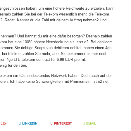
engeschlossen haben, um eine höhere Reichweite zu erzielen, kann
eshalb zahlen Sie bei der Telekom wesentlich mehr, die Telekom
o2. Radat. Kannst du die Zahl mit deinem Auftrag nehmen? Und
g nehmen? Und kannst du mir eine dafür besorgen? Deshalb zahlen
ekom hat eine 100% höhere Netzdeckung als jetzt o2. Bei debilcom
ekommen Sie richtige Snaps von debilcom debitel. haben einen 4gb
t. bei telekom zahlen Sie mehr, aber Sie bekommen immer noch
inen 4gb LTE telekom contract für 6,99 EUR pro mt.
nig für den tee.
Telekom ein flächendeckendes Netzwerk haben. Doch auch auf der
en. Ich habe keine Schwierigkeiten mit Premiumsim ist o2 net
LE+
LINKEDIN
PINTEREST
EMAIL