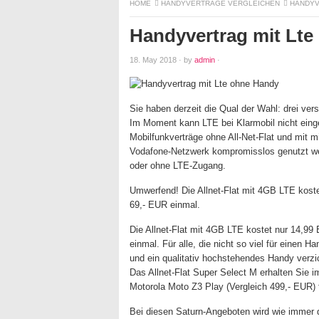
HOME
HANDYVERTRÄGE VERGLEICHEN
HANDYV
Handyvertrag mit Lt
18. May 2018
·
by
admin
·
Sie haben derzeit die Qual der Wahl: drei ver
Im Moment kann LTE bei Klarmobil nicht eing
Mobilfunkverträge ohne All-Net-Flat und mit
Vodafone-Netzwerk kompromisslos genutzt werd
oder ohne LTE-Zugang.
Umwerfend! Die Allnet-Flat mit 4GB LTE kost
69,- EUR einmal.
Die Allnet-Flat mit 4GB LTE kostet nur 14,9
einmal. Für alle, die nicht so viel für einen 
und ein qualitativ hochstehendes Handy verzic
Das Allnet-Flat Super Select M erhalten Sie
Motorola Moto Z3 Play (Vergleich 499,- EUR) 
Bei diesen Saturn-Angeboten wird wie immer 