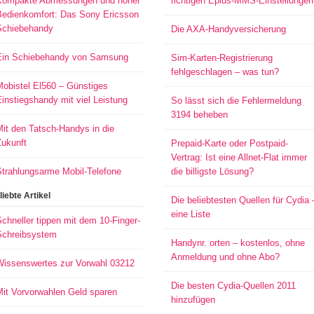
Kompakte Abmessungen und hoher
richtigen Eplus-MMS-Einstellungen
Bedienkomfort: Das Sony Ericsson
Schiebehandy
Die AXA-Handyversicherung
Ein Schiebehandy von Samsung
Sim-Karten-Registrierung
fehlgeschlagen – was tun?
Mobistel El560 – Günstiges
instiegshandy mit viel Leistung
So lässt sich die Fehlermeldung
3194 beheben
it den Tatsch-Handys in die
Zukunft
Prepaid-Karte oder Postpaid-
Vertrag: Ist eine Allnet-Flat immer
Strahlungsarme Mobil-Telefone
die billigste Lösung?
liebte Artikel
Die beliebtesten Quellen für Cydia 
eine Liste
chneller tippen mit dem 10-Finger-
Schreibsystem
Handynr. orten – kostenlos, ohne
Anmeldung und ohne Abo?
Wissenswertes zur Vorwahl 03212
Die besten Cydia-Quellen 2011
Mit Vorvorwahlen Geld sparen
hinzufügen