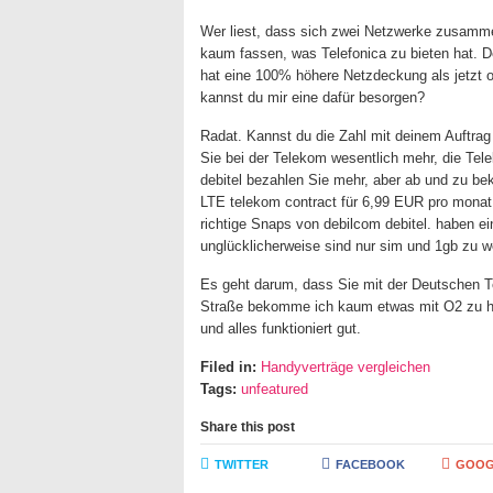
Wer liest, dass sich zwei Netzwerke zusamm
kaum fassen, was Telefonica zu bieten hat. D
hat eine 100% höhere Netzdeckung als jetzt 
kannst du mir eine dafür besorgen?
Radat. Kannst du die Zahl mit deinem Auftra
Sie bei der Telekom wesentlich mehr, die Tel
debitel bezahlen Sie mehr, aber ab und zu b
LTE telekom contract für 6,99 EUR pro mona
richtige Snaps von debilcom debitel. haben e
unglücklicherweise sind nur sim und 1gb zu we
Es geht darum, dass Sie mit der Deutschen 
Straße bekomme ich kaum etwas mit O2 zu hör
und alles funktioniert gut.
Filed in:
Handyverträge vergleichen
Tags:
unfeatured
Share this post
TWITTER
FACEBOOK
GOOG