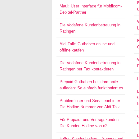
Maui: User Interface für Mobilcom-
ü
Debitel-Partner
W
Die Vodafone Kundenbetreuung in
Ratingen
Aldi Talk: Guthaben online und
offline kaufen
W
Die Vodafone Kundenbetreuung in
Ratingen per Fax kontaktieren
Prepaid-Guthaben bei klarmobile
aufladen: So einfach funktioniert es
Problemlöser und Serviceanbieter:
I
Die Hotline-Nummer von Aldi Talk
G
Für Prepaid- und Vertragskunden:
d
Die Kunden-Hotline von o2
EPlus Kundenhotline – Service und