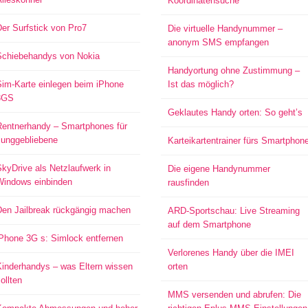
Koordinatensuche
er Surfstick von Pro7
Die virtuelle Handynummer –
anonym SMS empfangen
Schiebehandys von Nokia
Handyortung ohne Zustimmung –
Sim-Karte einlegen beim iPhone
Ist das möglich?
3GS
Geklautes Handy orten: So geht’s
Rentnerhandy – Smartphones für
Junggebliebene
Karteikartentrainer fürs Smartphon
kyDrive als Netzlaufwerk in
Die eigene Handynummer
Windows einbinden
rausfinden
Den Jailbreak rückgängig machen
ARD-Sportschau: Live Streaming
auf dem Smartphone
iPhone 3G s: Simlock entfernen
Verlorenes Handy über die IMEI
Kinderhandys – was Eltern wissen
orten
ollten
MMS versenden und abrufen: Die