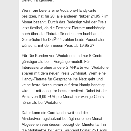
Bereich angeboten.
Wenn Sie bereits eine Vodafone-Handykarte
besitzen, hat für 20, alle anderen Nutzer 24,95 ? im
Monat bezahlt. Durch das Redesign wird der Preis
jetzt flexibel, da die Festnetz-Flatrate unabhängig
auch über die Flatrate für netzintern buchbar ist
Gespräche Die DafÃ??r zahlen beide Pauschalen
wünscht, mit dem neuen Preis ab 19,95 â?
Für Die Kunden von Wodafone sind nur 5 Cents
günstiger als beim Vorgängermodell. Für
Interessierte ohne andere SIM-Karte von Wodafone
sparen mit dem neuen Preis 5?/Monat. Wem eine
Handy-Flatrate für Gespräche ins Netz geht und
keine feste Netznummer auf dem Handy benötigt
wird, ist mit congstar besser bedient. Dabei ist der
Preis von 9,99 EUR pro Monat nur wenige Cents
höher als bei Wodafone.
Dafür kann die Card landesweit und die
Mindestvertragslaufzeit beträgt nur einen Monat.
Abgesehen von diesem beträgt der Minutentarif in
die Mobilnetze 19 Cents, während kostet 25 Cents.