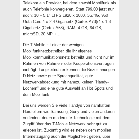
Telekom ein Provider, bei dem sowohl Mobilfunk als
auch Telefonie konvergieren. Statt 799,00 jetzt nur
noch: 10 – 5,1″ LTPS 1920 x 1080, 3G/4G, 960
Octa-Core 4 x 2,4 Gigahertz (Cortex A73)/4 x 1,8
Gigahertz (Cortex A53), RAM: 4 GB, 64 GB,
microSD, 20 MP +….
Die T-Mobile ist einer der wenigen
Mobilfunknetzbetreiber, die ihr eigenes
Mobilkommunikationsnetz betreibt und nicht nur im
Rahmen von Rahmen- oder Kooperationsverträgen
einträgt. Langzeitnutzer kennen die Bezeichnungen
D-Netz sowie gute Sprechqualität, gute
Netzwerkabdeckung mit nahezu keinen “Handy-
Löchern” und eine gute Auswahl an Hot Spots und
dem Mobilfunk.
Bei uns werden Sie viele Handys von namhaften
Herstellern wie Samsung, Sony und vielen anderen
vorfinden, deren modernste Technologie mit dem
Zugriff über das T-Mobile Netzwerk sehr gut zu
erleben ist. Zukünftig wird es neben dem mobilen
Internetzugang auch die Möglichkeit geben, über