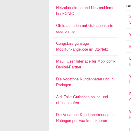
Be
Netzabdeckung und Netzprobleme
bei FONIC
S
Otelo aufladen mit Guthabenkarte
oder online
Congstars günstige
Mobilfunkangebote im D1-Netz
Maui: User Interface für Mobilcom-
ü
Debitel-Partner
W
Die Vodafone Kundenbetreuung in
Ratingen
Aldi Talk: Guthaben online und
offline kaufen
W
Die Vodafone Kundenbetreuung in
Ratingen per Fax kontaktieren