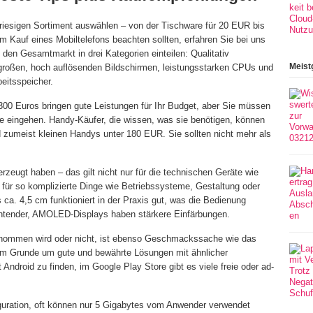
 riesigen Sortiment auswählen – von der Tischware für 20 EUR bis
Kauf eines Mobiltelefons beachten sollten, erfahren Sie bei uns
den Gesamtmarkt in drei Kategorien einteilen: Qualitativ
Meist
großen, hoch auflösenden Bildschirmen, leistungsstarken CPUs und
beitsspeicher.
300 Euros bringen gute Leistungen für Ihr Budget, aber Sie müssen
e eingehen. Handy-Käufer, die wissen, was sie benötigen, können
 zumeist kleinen Handys unter 180 EUR. Sie sollten nicht mehr als
zeugt haben – das gilt nicht nur für die technischen Geräte wie
für so komplizierte Dinge wie Betriebssysteme, Gestaltung oder
ca. 4,5 cm funktioniert in der Praxis gut, was die Bedienung
uchtender, AMOLED-Displays haben stärkere Einfärbungen.
nommen wird oder nicht, ist ebenso Geschmackssache wie das
 im Grunde um gute und bewährte Lösungen mit ähnlicher
 Android zu finden, im Google Play Store gibt es viele freie oder ad-
iguration, oft können nur 5 Gigabytes vom Anwender verwendet