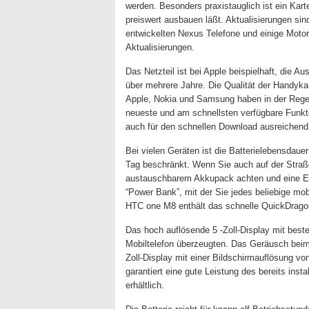
werden. Besonders praxistauglich ist ein Kart
preiswert ausbauen läßt. Aktualisierungen sin
entwickelten Nexus Telefone und einige Motor
Aktualisierungen.
Das Netzteil ist bei Apple beispielhaft, die A
über mehrere Jahre. Die Qualität der Handyka
Apple, Nokia und Samsung haben in der Rege
neueste und am schnellsten verfügbare Funktec
auch für den schnellen Download ausreichend
Bei vielen Geräten ist die Batterielebensdaue
Tag beschränkt. Wenn Sie auch auf der Straße 
austauschbarem Akkupack achten und eine Ersa
“Power Bank”, mit der Sie jedes beliebige m
HTC one M8 enthält das schnelle QuickDragon 
Das hoch auflösende 5 -Zoll-Display mit best
Mobiltelefon überzeugten. Das Geräusch beim An
Zoll-Display mit einer Bildschirmauflösung vo
garantiert eine gute Leistung des bereits inst
erhältlich.