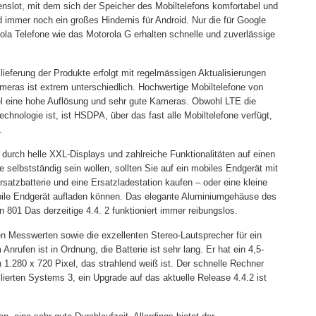
enslot, mit dem sich der Speicher des Mobiltelefons komfortabel und
d immer noch ein großes Hindernis für Android. Nur die für Google
ola Telefone wie das Motorola G erhalten schnelle und zuverlässige
uslieferung der Produkte erfolgt mit regelmässigen Aktualisierungen
meras ist extrem unterschiedlich. Hochwertige Mobiltelefone von
l eine hohe Auflösung und sehr gute Kameras. Obwohl LTE die
hnologie ist, ist HSDPA, über das fast alle Mobiltelefone verfügt,
.
r durch helle XXL-Displays und zahlreiche Funktionalitäten auf einen
selbstständig sein wollen, sollten Sie auf ein mobiles Endgerät mit
tzbatterie und eine Ersatzladestation kaufen – oder eine kleine
obile Endgerät aufladen können. Das elegante Aluminiumgehäuse des
801 Das derzeitige 4.4. 2 funktioniert immer reibungslos.
en Messwerten sowie die exzellenten Stereo-Lautsprecher für ein
rufen ist in Ordnung, die Batterie ist sehr lang. Er hat ein 4,5-
n 1.280 x 720 Pixel, das strahlend weiß ist. Der schnelle Rechner
allierten Systems 3, ein Upgrade auf das aktuelle Release 4.4.2 ist