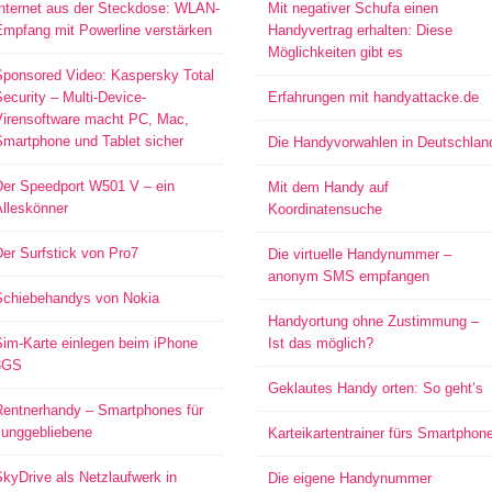
Internet aus der Steckdose: WLAN-
Mit negativer Schufa einen
Empfang mit Powerline verstärken
Handyvertrag erhalten: Diese
Möglichkeiten gibt es
Sponsored Video: Kaspersky Total
ecurity – Multi-Device-
Erfahrungen mit handyattacke.de
Virensoftware macht PC, Mac,
Smartphone und Tablet sicher
Die Handyvorwahlen in Deutschlan
Der Speedport W501 V – ein
Mit dem Handy auf
Alleskönner
Koordinatensuche
er Surfstick von Pro7
Die virtuelle Handynummer –
anonym SMS empfangen
Schiebehandys von Nokia
Handyortung ohne Zustimmung –
Sim-Karte einlegen beim iPhone
Ist das möglich?
3GS
Geklautes Handy orten: So geht’s
Rentnerhandy – Smartphones für
Junggebliebene
Karteikartentrainer fürs Smartphon
kyDrive als Netzlaufwerk in
Die eigene Handynummer