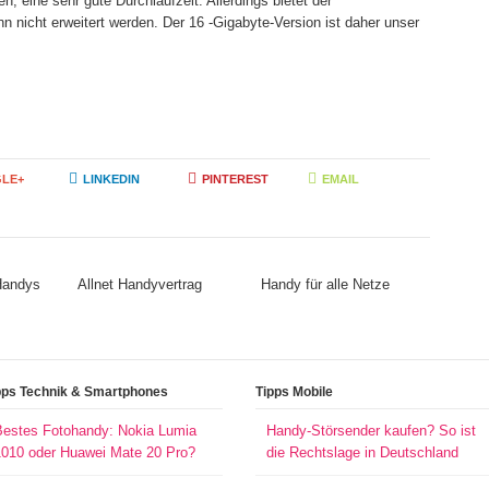
en, eine sehr gute Durchlaufzeit. Allerdings bietet der
n nicht erweitert werden. Der 16 -Gigabyte-Version ist daher unser
LE+
LINKEDIN
PINTEREST
EMAIL
 Handys
Allnet Handyvertrag
Handy für alle Netze
pps Technik & Smartphones
Tipps Mobile
Bestes Fotohandy: Nokia Lumia
Handy-Störsender kaufen? So ist
1010 oder Huawei Mate 20 Pro?
die Rechtslage in Deutschland