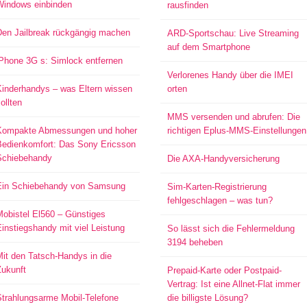
Windows einbinden
rausfinden
Den Jailbreak rückgängig machen
ARD-Sportschau: Live Streaming
auf dem Smartphone
iPhone 3G s: Simlock entfernen
Verlorenes Handy über die IMEI
Kinderhandys – was Eltern wissen
orten
ollten
MMS versenden und abrufen: Die
Kompakte Abmessungen und hoher
richtigen Eplus-MMS-Einstellungen
Bedienkomfort: Das Sony Ericsson
Schiebehandy
Die AXA-Handyversicherung
Ein Schiebehandy von Samsung
Sim-Karten-Registrierung
fehlgeschlagen – was tun?
Mobistel El560 – Günstiges
instiegshandy mit viel Leistung
So lässt sich die Fehlermeldung
3194 beheben
it den Tatsch-Handys in die
Zukunft
Prepaid-Karte oder Postpaid-
Vertrag: Ist eine Allnet-Flat immer
Strahlungsarme Mobil-Telefone
die billigste Lösung?