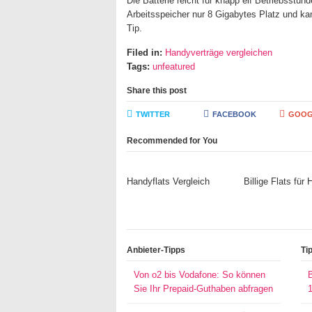
Die Batterie reicht für knapp elf Betriebsstund
Arbeitsspeicher nur 8 Gigabytes Platz und kan
Tip.
Filed in:
Handyverträge vergleichen
Tags:
unfeatured
Share this post
TWITTER
FACEBOOK
GOOG
Recommended for You
Handyflats Vergleich
Billige Flats für
Anbieter-Tipps
Ti
Von o2 bis Vodafone: So können
Sie Ihr Prepaid-Guthaben abfragen