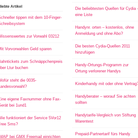
liebte Artikel
Die beliebtesten Quellen für Cydia 
eine Liste
chneller tippen mit dem 10-Finger-
Schreibsystem
Handynr. orten – kostenlos, ohne
Anmeldung und ohne Abo?
Wissenswertes zur Vorwahl 03212
Die besten Cydia-Quellen 2011
Mit Vorvorwahlen Geld sparen
hinzufügen
Bahntickets zum Schnäppchenpreis
Handy-Ortungs-Programm zur
ber Ltur buchen
Ortung verlorener Handys
ofür steht die 0035-
Kinderhandy mit oder ohne Vertrag
Landesvorwahl?
Handyberater – worauf Sie achten
Eine eigene Faxnummer ohne Fax-
sollten
Gerät bei 1und1
Handytarife-Vergleich von Stiftung
ie funktioniert der Service 5Vor12
Warentest
Free Sms?
Prepaid-Partnertarif fürs Handy
IMAP bei GMX Freemail einrichten