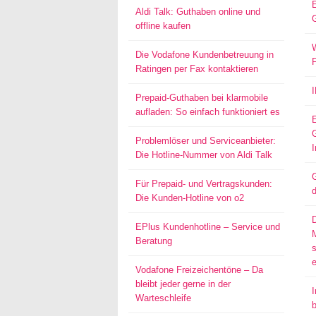
Aldi Talk: Guthaben online und
offline kaufen
W
Die Vodafone Kundenbetreuung in
Ratingen per Fax kontaktieren
Prepaid-Guthaben bei klarmobile
aufladen: So einfach funktioniert es
Problemlöser und Serviceanbieter:
I
Die Hotline-Nummer von Aldi Talk
G
Für Prepaid- und Vertragskunden:
d
Die Kunden-Hotline von o2
EPlus Kundenhotline – Service und
Beratung
s
Vodafone Freizeichentöne – Da
bleibt jeder gerne in der
I
Warteschleife