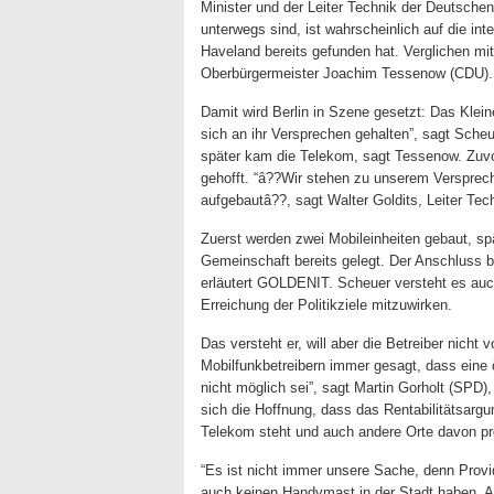
Minister und der Leiter Technik der Deutsche
unterwegs sind, ist wahrscheinlich auf die in
Haveland bereits gefunden hat. Verglichen mi
Oberbürgermeister Joachim Tessenow (CDU).
Damit wird Berlin in Szene gesetzt: Das Klei
sich an ihr Versprechen gehalten”, sagt Scheu
später kam die Telekom, sagt Tessenow. Zuvo
gehofft. “â??Wir stehen zu unserem Versprec
aufgebautâ??, sagt Walter Goldits, Leiter Tec
Zuerst werden zwei Mobileinheiten gebaut, s
Gemeinschaft bereits gelegt. Der Anschluss bi
erläutert GOLDENIT. Scheuer versteht es auc
Erreichung der Politikziele mitzuwirken.
Das versteht er, will aber die Betreiber nicht
Mobilfunkbetreibern immer gesagt, dass eine
nicht möglich sei”, sagt Martin Gorholt (SPD)
sich die Hoffnung, dass das Rentabilitätsar
Telekom steht und auch andere Orte davon prof
“Es ist nicht immer unsere Sache, denn Pro
auch keinen Handymast in der Stadt haben. Au