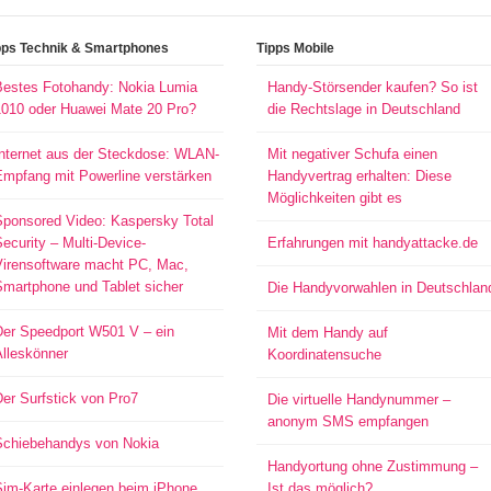
pps Technik & Smartphones
Tipps Mobile
Bestes Fotohandy: Nokia Lumia
Handy-Störsender kaufen? So ist
1010 oder Huawei Mate 20 Pro?
die Rechtslage in Deutschland
Internet aus der Steckdose: WLAN-
Mit negativer Schufa einen
Empfang mit Powerline verstärken
Handyvertrag erhalten: Diese
Möglichkeiten gibt es
Sponsored Video: Kaspersky Total
ecurity – Multi-Device-
Erfahrungen mit handyattacke.de
Virensoftware macht PC, Mac,
Smartphone und Tablet sicher
Die Handyvorwahlen in Deutschlan
Der Speedport W501 V – ein
Mit dem Handy auf
Alleskönner
Koordinatensuche
er Surfstick von Pro7
Die virtuelle Handynummer –
anonym SMS empfangen
Schiebehandys von Nokia
Handyortung ohne Zustimmung –
Sim-Karte einlegen beim iPhone
Ist das möglich?