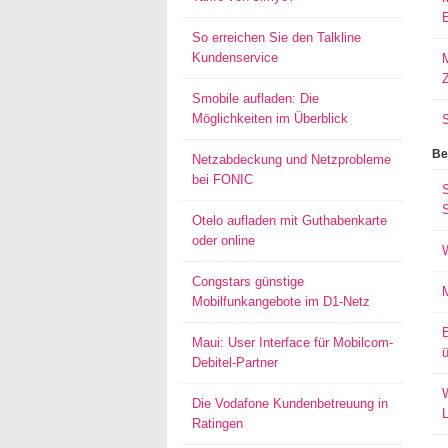
E
So erreichen Sie den Talkline
Kundenservice
M
Smobile aufladen: Die
Möglichkeiten im Überblick
Be
Netzabdeckung und Netzprobleme
bei FONIC
S
Otelo aufladen mit Guthabenkarte
oder online
Congstars günstige
Mobilfunkangebote im D1-Netz
Maui: User Interface für Mobilcom-
ü
Debitel-Partner
W
Die Vodafone Kundenbetreuung in
Ratingen