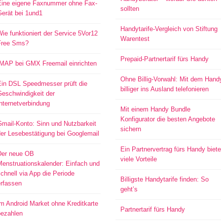
Eine eigene Faxnummer ohne Fax-
sollten
Gerät bei 1und1
Handytarife-Vergleich von Stiftung
ie funktioniert der Service 5Vor12
Warentest
Free Sms?
Prepaid-Partnertarif fürs Handy
IMAP bei GMX Freemail einrichten
Ohne Billig-Vorwahl: Mit dem Hand
Ein DSL Speedmesser prüft die
billiger ins Ausland telefonieren
Geschwindigkeit der
nternetverbindung
Mit einem Handy Bundle
Konfigurator die besten Angebote
mail-Konto: Sinn und Nutzbarkeit
sichern
er Lesebestätigung bei Googlemail
Ein Partnervertrag fürs Handy biete
Der neue OB
viele Vorteile
Menstruationskalender: Einfach und
chnell via App die Periode
Billigste Handytarife finden: So
erfassen
geht’s
m Android Market ohne Kreditkarte
Partnertarif fürs Handy
bezahlen