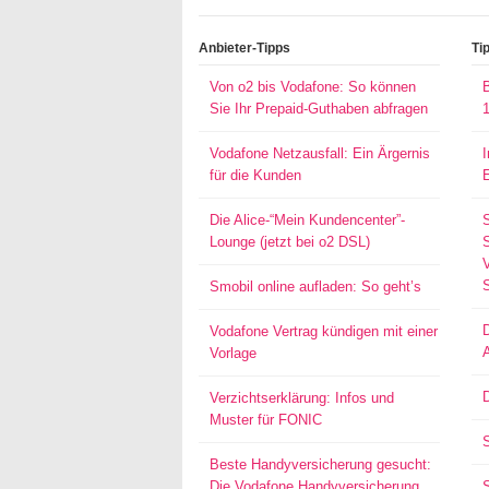
Anbieter-Tipps
Ti
Von o2 bis Vodafone: So können
Sie Ihr Prepaid-Guthaben abfragen
Vodafone Netzausfall: Ein Ärgernis
für die Kunden
Die Alice-“Mein Kundencenter”-
Lounge (jetzt bei o2 DSL)
S
Smobil online aufladen: So geht’s
Vodafone Vertrag kündigen mit einer
Vorlage
D
Verzichtserklärung: Infos und
Muster für FONIC
Beste Handyversicherung gesucht:
Die Vodafone Handyversicherung