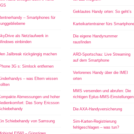
3GS
Geklautes Handy orten: So geht’s
Rentnerhandy – Smartphones für
Junggebliebene
Karteikartentrainer fürs Smartphon
kyDrive als Netzlaufwerk in
Die eigene Handynummer
Windows einbinden
rausfinden
Den Jailbreak rückgängig machen
ARD-Sportschau: Live Streaming
auf dem Smartphone
iPhone 3G s: Simlock entfernen
Verlorenes Handy über die IMEI
Kinderhandys – was Eltern wissen
orten
ollten
MMS versenden und abrufen: Die
Kompakte Abmessungen und hoher
richtigen Eplus-MMS-Einstellungen
Bedienkomfort: Das Sony Ericsson
Schiebehandy
Die AXA-Handyversicherung
Ein Schiebehandy von Samsung
Sim-Karten-Registrierung
fehlgeschlagen – was tun?
Mobistel El560 – Günstiges