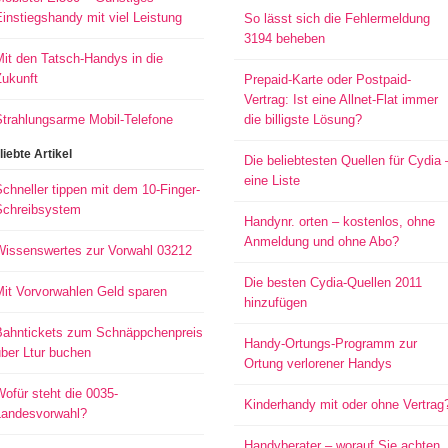
instiegshandy mit viel Leistung
So lässt sich die Fehlermeldung
3194 beheben
it den Tatsch-Handys in die
Zukunft
Prepaid-Karte oder Postpaid-
Vertrag: Ist eine Allnet-Flat immer
Strahlungsarme Mobil-Telefone
die billigste Lösung?
liebte Artikel
Die beliebtesten Quellen für Cydia 
eine Liste
chneller tippen mit dem 10-Finger-
Schreibsystem
Handynr. orten – kostenlos, ohne
Anmeldung und ohne Abo?
Wissenswertes zur Vorwahl 03212
Die besten Cydia-Quellen 2011
Mit Vorvorwahlen Geld sparen
hinzufügen
Bahntickets zum Schnäppchenpreis
Handy-Ortungs-Programm zur
ber Ltur buchen
Ortung verlorener Handys
ofür steht die 0035-
Kinderhandy mit oder ohne Vertrag
Landesvorwahl?
Handyberater – worauf Sie achten