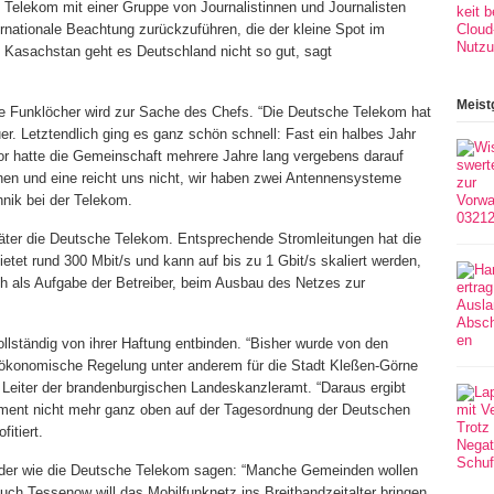
n Telekom mit einer Gruppe von Journalistinnen und Journalisten
ternationale Beachtung zurückzuführen, die der kleine Spot im
t Kasachstan geht es Deutschland nicht so gut, sagt
Meist
ne Funklöcher wird zur Sache des Chefs. “Die Deutsche Telekom hat
er. Letztendlich ging es ganz schön schnell: Fast ein halbes Jahr
r hatte die Gemeinschaft mehrere Jahre lang vergebens darauf
hen und eine reicht uns nicht, wir haben zwei Antennensysteme
hnik bei der Telekom.
päter die Deutsche Telekom. Entsprechende Stromleitungen hat die
etet rund 300 Mbit/s und kann auf bis zu 1 Gbit/s skaliert werden,
h als Aufgabe der Betreiber, beim Ausbau des Netzes zur
 vollständig von ihrer Haftung entbinden. “Bisher wurde von den
 ökonomische Regelung unter anderem für die Stadt Kleßen-Görne
, Leiter der brandenburgischen Landeskanzleramt. “Daraus ergibt
gument nicht mehr ganz oben auf der Tagesordnung der Deutschen
itiert.
vider wie die Deutsche Telekom sagen: “Manche Gemeinden wollen
ch Tessenow will das Mobilfunknetz ins Breitbandzeitalter bringen.