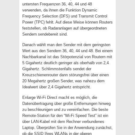
untersten Frequenzen 36, 40, 44 und 48
verwenden, da ihnen die Funktion Dynamic
Frequency Selection (DFS) und Transmit Control
Power (TPC) fehlt. Auf diese Weise können Routers
feststellen, ob Radaranlagen auf übergeordneten
Sendern sendebereit sind.
Danach wählt man den Sender mit dem geringsten
Wert aus den Sendern 36, 40, 44 und 48. Bei einem
Nachbarkanal ist das Störpotenzial von Routern mit
5 Gigahertz deutlich geringer als oberhalb von 2,4
Gigahertz. Schlimmstenfalls sendet der
Kreuzschienenrouter dann störungsfrei über einen
20 Megahertz großen Sender, was nahezu dem
Idealwert über 2,4 Gigahertz entspricht.
Enlarge Wi-Fi Direct macht es möglich, die
Datenübertragung über große Entfernungen hinweg
zu beschleunigen und zu vereinfachen. Die beste
Remote-Station für den “Wi-Fi Speed Test” ist ein
über LAN-Kabel mit dem Rechner verbundenes
Laptop. Überprüfen Sie in der Anwendung zunächst,
ob die SSID Ihres WLANs in der oberen