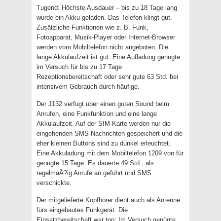
Tugend: Höchste Ausdauer – bis zu 18 Tage lang
wurde ein Akku geladen. Das Telefon klingt gut.
Zusätzliche Funktionen wie z. B. Funk,
Fotoapparat, Musik-Player oder Internet-Browser
werden vom Mobiltelefon nicht angeboten. Die
lange Akkulaufzeit ist gut: Eine Aufladung genügte
im Versuch für bis zu 17 Tage
Rezeptionsbereitschaft oder sehr gute 63 Std. bei
intensivem Gebrauch durch häufige.
Der J132 verfügt über einen guten Sound beim
Anrufen, eine Funkfunktion und eine lange
Akkulaufzeit. Auf der SIM-Karte werden nur die
eingehenden SMS-Nachrichten gespeichert und die
eher kleinen Buttons sind zu dunkel erleuchtet.
Eine Akkuladung mit dem Mobiltelefon 1209 von für
genügte 15 Tage. Es dauerte 49 Std., als
regelmäÃ?ig Anrufe an geführt und SMS
verschickte.
Der mitgelieferte Kopfhörer dient auch als Antenne
fürs eingebautes Funkgerät. Die
Einsatzbereitschaft war top: Im Versuch genügte