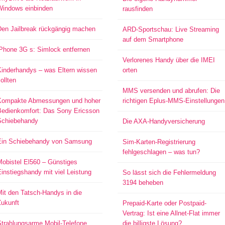
Windows einbinden
rausfinden
Den Jailbreak rückgängig machen
ARD-Sportschau: Live Streaming
auf dem Smartphone
iPhone 3G s: Simlock entfernen
Verlorenes Handy über die IMEI
Kinderhandys – was Eltern wissen
orten
ollten
MMS versenden und abrufen: Die
Kompakte Abmessungen und hoher
richtigen Eplus-MMS-Einstellungen
Bedienkomfort: Das Sony Ericsson
Schiebehandy
Die AXA-Handyversicherung
Ein Schiebehandy von Samsung
Sim-Karten-Registrierung
fehlgeschlagen – was tun?
Mobistel El560 – Günstiges
instiegshandy mit viel Leistung
So lässt sich die Fehlermeldung
3194 beheben
it den Tatsch-Handys in die
Zukunft
Prepaid-Karte oder Postpaid-
Vertrag: Ist eine Allnet-Flat immer
Strahlungsarme Mobil-Telefone
die billigste Lösung?