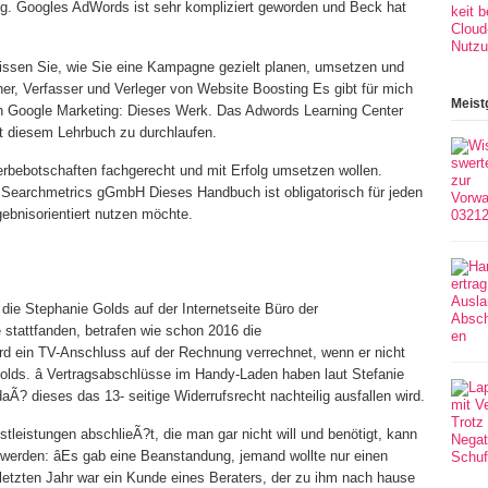
g. Googles AdWords ist sehr kompliziert geworden und Beck hat
ssen Sie, wie Sie eine Kampagne gezielt planen, umsetzen und
cher, Verfasser und Verleger von Website Boosting Es gibt für mich
Meist
h Google Marketing: Dieses Werk. Das Adwords Learning Center
it diesem Lehrbuch zu durchlaufen.
Werbebotschaften fachgerecht und mit Erfolg umsetzen wollen.
 Searchmetrics gGmbH Dieses Handbuch ist obligatorisch für jeden
gebnisorientiert nutzen möchte.
 die Stephanie Golds auf der Internetseite Büro der
stattfanden, betrafen wie schon 2016 die
d ein TV-Anschluss auf der Rechnung verrechnet, wenn er nicht
olds. â Vertragsabschlüsse im Handy-Laden haben laut Stefanie
aÃ? dieses das 13- seitige Widerrufsrecht nachteilig ausfallen wird.
leistungen abschlieÃ?t, die man gar nicht will und benötigt, kann
swerden: âEs gab eine Beanstandung, jemand wollte nur einen
letzten Jahr war ein Kunde eines Beraters, der zu ihm nach hause