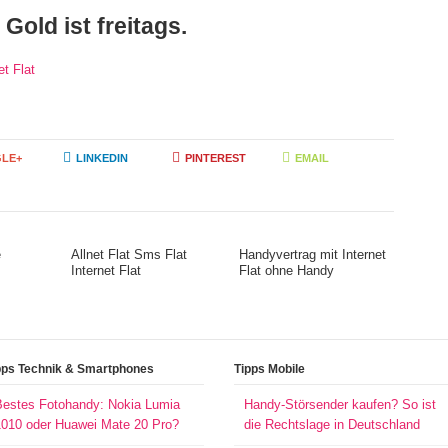
Gold ist freitags.
t Flat
LE+
LINKEDIN
PINTEREST
EMAIL
e
Allnet Flat Sms Flat
Handyvertrag mit Internet
Internet Flat
Flat ohne Handy
pps Technik & Smartphones
Tipps Mobile
Bestes Fotohandy: Nokia Lumia
Handy-Störsender kaufen? So ist
1010 oder Huawei Mate 20 Pro?
die Rechtslage in Deutschland