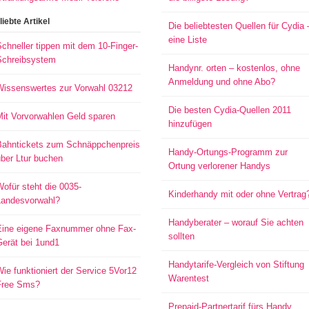
liebte Artikel
Die beliebtesten Quellen für Cydia 
eine Liste
chneller tippen mit dem 10-Finger-
Schreibsystem
Handynr. orten – kostenlos, ohne
Anmeldung und ohne Abo?
Wissenswertes zur Vorwahl 03212
Die besten Cydia-Quellen 2011
Mit Vorvorwahlen Geld sparen
hinzufügen
Bahntickets zum Schnäppchenpreis
Handy-Ortungs-Programm zur
ber Ltur buchen
Ortung verlorener Handys
ofür steht die 0035-
Kinderhandy mit oder ohne Vertrag
Landesvorwahl?
Handyberater – worauf Sie achten
Eine eigene Faxnummer ohne Fax-
sollten
Gerät bei 1und1
Handytarife-Vergleich von Stiftung
ie funktioniert der Service 5Vor12
Warentest
Free Sms?
Prepaid-Partnertarif fürs Handy