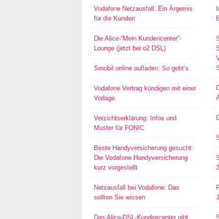
Vodafone Netzausfall: Ein Ärgernis
für die Kunden
Die Alice-“Mein Kundencenter”-
Lounge (jetzt bei o2 DSL)
S
Smobil online aufladen: So geht’s
Vodafone Vertrag kündigen mit einer
Vorlage
D
Verzichtserklärung: Infos und
Muster für FONIC
Beste Handyversicherung gesucht:
Die Vodafone Handyversicherung
kurz vorgestellt
Netzausfall bei Vodafone: Das
sollten Sie wissen
Das Alice-DSL-Kundencenter gibt
S