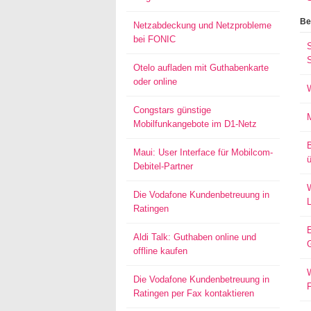
Be
Netzabdeckung und Netzprobleme
bei FONIC
S
Otelo aufladen mit Guthabenkarte
oder online
Congstars günstige
Mobilfunkangebote im D1-Netz
Maui: User Interface für Mobilcom-
ü
Debitel-Partner
W
Die Vodafone Kundenbetreuung in
Ratingen
Aldi Talk: Guthaben online und
offline kaufen
W
Die Vodafone Kundenbetreuung in
Ratingen per Fax kontaktieren