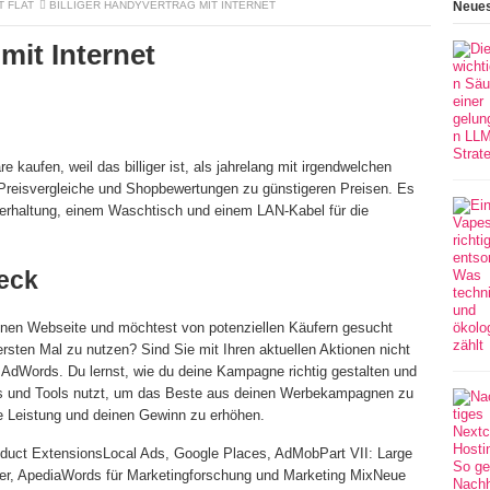
T FLAT
BILLIGER HANDYVERTRAG MIT INTERNET
Neues
mit Internet
e kaufen, weil das billiger ist, als jahrelang mit irgendwelchen
 Preisvergleiche und Shopbewertungen zu günstigeren Preisen. Es
terhaltung, einem Waschtisch und einem LAN-Kabel für die
eck
igenen Webseite und möchtest von potenziellen Käufern gesucht
ten Mal zu nutzen? Sind Sie mit Ihren aktuellen Aktionen nicht
n AdWords. Du lernst, wie du deine Kampagne richtig gestalten und
res und Tools nutzt, um das Beste aus deinen Werbekampagnen zu
e Leistung und deinen Gewinn zu erhöhen.
oduct ExtensionsLocal Ads, Google Places, AdMobPart VII: Large
r, ApediaWords für Marketingforschung und Marketing MixNeue