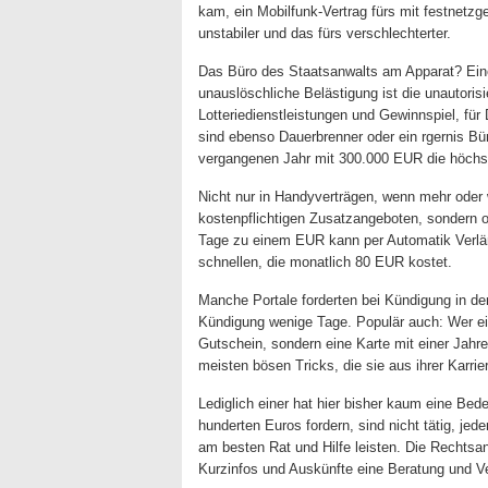
kam, ein Mobilfunk-Vertrag fürs mit festnetzger
unstabiler und das fürs verschlechterter.
Das Büro des Staatsanwalts am Apparat? Eine
unauslöschliche Belästigung ist die unautori
Lotteriedienstleistungen und Gewinnspiel, fü
sind ebenso Dauerbrenner oder ein rgernis Bü
vergangenen Jahr mit 300.000 EUR die höchst
Nicht nur in Handyverträgen, wenn mehr ode
kostenpflichtigen Zusatzangeboten, sondern 
Tage zu einem EUR kann per Automatik Verläng
schnellen, die monatlich 80 EUR kostet.
Manche Portale forderten bei Kündigung in de
Kündigung wenige Tage. Populär auch: Wer ei
Gutschein, sondern eine Karte mit einer Jahr
meisten bösen Tricks, die sie aus ihrer Karr
Lediglich einer hat hier bisher kaum eine Bed
hunderten Euros fordern, sind nicht tätig, je
am besten Rat und Hilfe leisten. Die Rechtsan
Kurzinfos und Auskünfte eine Beratung und Ve