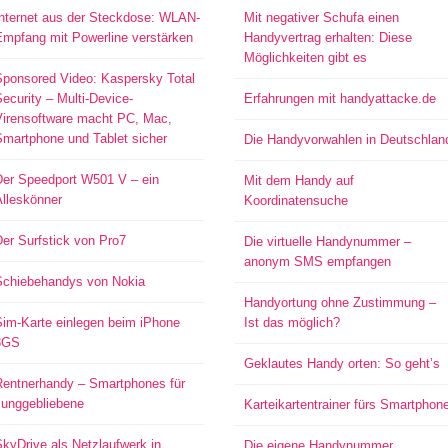
Internet aus der Steckdose: WLAN-
Mit negativer Schufa einen
Empfang mit Powerline verstärken
Handyvertrag erhalten: Diese
Möglichkeiten gibt es
Sponsored Video: Kaspersky Total
ecurity – Multi-Device-
Erfahrungen mit handyattacke.de
Virensoftware macht PC, Mac,
Smartphone und Tablet sicher
Die Handyvorwahlen in Deutschlan
Der Speedport W501 V – ein
Mit dem Handy auf
Alleskönner
Koordinatensuche
er Surfstick von Pro7
Die virtuelle Handynummer –
anonym SMS empfangen
Schiebehandys von Nokia
Handyortung ohne Zustimmung –
Sim-Karte einlegen beim iPhone
Ist das möglich?
3GS
Geklautes Handy orten: So geht’s
Rentnerhandy – Smartphones für
Junggebliebene
Karteikartentrainer fürs Smartphon
kyDrive als Netzlaufwerk in
Die eigene Handynummer