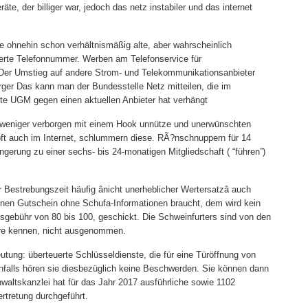
äte, der billiger war, jedoch das netz instabiler und das internet
 ohnehin schon verhältnismäßig alte, aber wahrscheinlich
sierte Telefonnummer. Werben am Telefonservice für
r Der Umstieg auf andere Strom- und Telekommunikationsanbieter
rger Das kann man der Bundesstelle Netz mitteilen, die im
e UGM gegen einen aktuellen Anbieter hat verhängt
r weniger verborgen mit einem Hook unnütze und unerwünschten
oft auch im Internet, schlummern diese. RÃ?nschnuppern für 14
erung zu einer sechs- bis 24-monatigen Mitgliedschaft ( “führen”)
r Bestrebungszeit häufig ânicht unerheblicher Wertersatzâ auch
nen Gutschein ohne Schufa-Informationen braucht, dem wird kein
esgebühr von 80 bis 100, geschickt. Die Schweinfurters sind von den
iere kennen, nicht ausgenommen.
eutung: überteuerte Schlüsseldienste, die für eine Türöffnung von
denfalls hören sie diesbezüglich keine Beschwerden. Sie können dann
waltskanzlei hat für das Jahr 2017 ausführliche sowie 1102
rtretung durchgeführt.