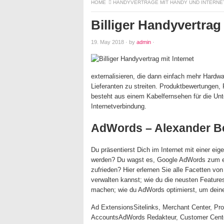
HOME
HANDYVERTRÄGE MIT HANDY UND INTERNE
Billiger Handyvertrag 
19. May 2018
·
by
admin
·
externalisieren, die dann einfach mehr Hardwar
Lieferanten zu streiten. Produktbewertungen,
besteht aus einem Kabelfernsehen für die Un
Internetverbindung.
AdWords – Alexander B
Du präsentierst Dich im Internet mit einer e
werden? Du wagst es, Google AdWords zum ers
zufrieden? Hier erlernen Sie alle Facetten vo
verwalten kannst; wie du die neusten Featu
machen; wie du AdWords optimierst, um dein
Ad ExtensionsSitelinks, Merchant Center, Pr
AccountsAdWords Redakteur, Customer Cente