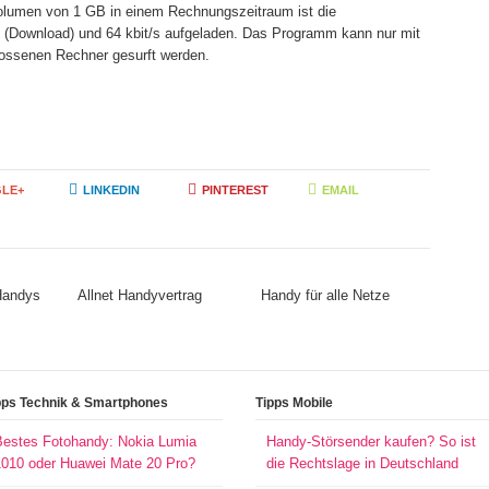
volumen von 1 GB in einem Rechnungszeitraum ist die
s (Download) und 64 kbit/s aufgeladen. Das Programm kann nur mit
ssenen Rechner gesurft werden.
LE+
LINKEDIN
PINTEREST
EMAIL
 Handys
Allnet Handyvertrag
Handy für alle Netze
pps Technik & Smartphones
Tipps Mobile
Bestes Fotohandy: Nokia Lumia
Handy-Störsender kaufen? So ist
1010 oder Huawei Mate 20 Pro?
die Rechtslage in Deutschland