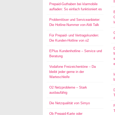
Prepaid-Guthaben bei klarmobile
aufladen: So einfach funktioniert es
Problemlöser und Serviceanbieter:
I
Die Hotline-Nummer von Aldi Talk
G
Für Prepaid- und Vertragskunden:
d
Die Kunden-Hotline von o2
EPlus Kundenhotline – Service und
Beratung
s
Vodafone Freizeichentöne – Da
bleibt jeder gerne in der
I
Warteschleife
O2 Netzprobleme – Stark
D
ausbaufähig
T
Die Netzqualität von Simyo
P
Ob Prepaid-Karte oder