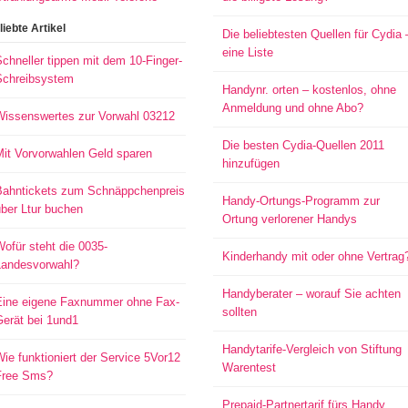
liebte Artikel
Die beliebtesten Quellen für Cydia 
eine Liste
chneller tippen mit dem 10-Finger-
Schreibsystem
Handynr. orten – kostenlos, ohne
Anmeldung und ohne Abo?
Wissenswertes zur Vorwahl 03212
Die besten Cydia-Quellen 2011
Mit Vorvorwahlen Geld sparen
hinzufügen
Bahntickets zum Schnäppchenpreis
Handy-Ortungs-Programm zur
ber Ltur buchen
Ortung verlorener Handys
ofür steht die 0035-
Kinderhandy mit oder ohne Vertrag
Landesvorwahl?
Handyberater – worauf Sie achten
Eine eigene Faxnummer ohne Fax-
sollten
Gerät bei 1und1
Handytarife-Vergleich von Stiftung
ie funktioniert der Service 5Vor12
Warentest
Free Sms?
Prepaid-Partnertarif fürs Handy