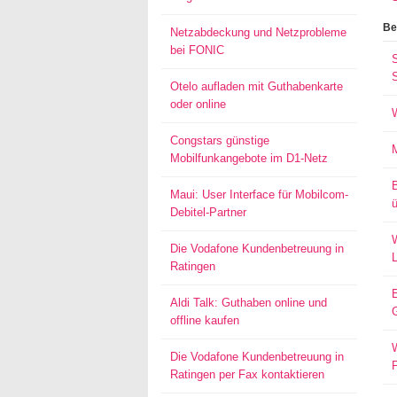
Be
Netzabdeckung und Netzprobleme
bei FONIC
S
Otelo aufladen mit Guthabenkarte
oder online
Congstars günstige
Mobilfunkangebote im D1-Netz
Maui: User Interface für Mobilcom-
ü
Debitel-Partner
W
Die Vodafone Kundenbetreuung in
Ratingen
Aldi Talk: Guthaben online und
offline kaufen
W
Die Vodafone Kundenbetreuung in
Ratingen per Fax kontaktieren