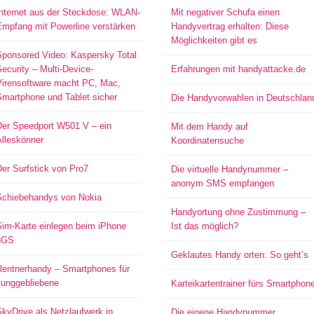
Internet aus der Steckdose: WLAN-
Mit negativer Schufa einen
Empfang mit Powerline verstärken
Handyvertrag erhalten: Diese
Möglichkeiten gibt es
Sponsored Video: Kaspersky Total
ecurity – Multi-Device-
Erfahrungen mit handyattacke.de
Virensoftware macht PC, Mac,
Smartphone und Tablet sicher
Die Handyvorwahlen in Deutschlan
Der Speedport W501 V – ein
Mit dem Handy auf
Alleskönner
Koordinatensuche
er Surfstick von Pro7
Die virtuelle Handynummer –
anonym SMS empfangen
Schiebehandys von Nokia
Handyortung ohne Zustimmung –
Sim-Karte einlegen beim iPhone
Ist das möglich?
3GS
Geklautes Handy orten: So geht’s
Rentnerhandy – Smartphones für
Junggebliebene
Karteikartentrainer fürs Smartphon
kyDrive als Netzlaufwerk in
Die eigene Handynummer