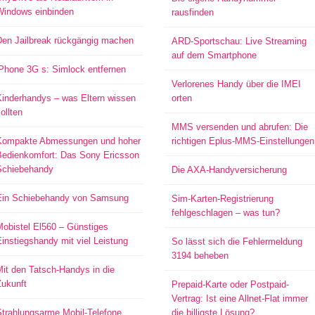
Windows einbinden
rausfinden
Den Jailbreak rückgängig machen
ARD-Sportschau: Live Streaming
auf dem Smartphone
iPhone 3G s: Simlock entfernen
Verlorenes Handy über die IMEI
Kinderhandys – was Eltern wissen
orten
ollten
MMS versenden und abrufen: Die
Kompakte Abmessungen und hoher
richtigen Eplus-MMS-Einstellungen
Bedienkomfort: Das Sony Ericsson
Schiebehandy
Die AXA-Handyversicherung
Ein Schiebehandy von Samsung
Sim-Karten-Registrierung
fehlgeschlagen – was tun?
Mobistel El560 – Günstiges
instiegshandy mit viel Leistung
So lässt sich die Fehlermeldung
3194 beheben
it den Tatsch-Handys in die
Zukunft
Prepaid-Karte oder Postpaid-
Vertrag: Ist eine Allnet-Flat immer
Strahlungsarme Mobil-Telefone
die billigste Lösung?