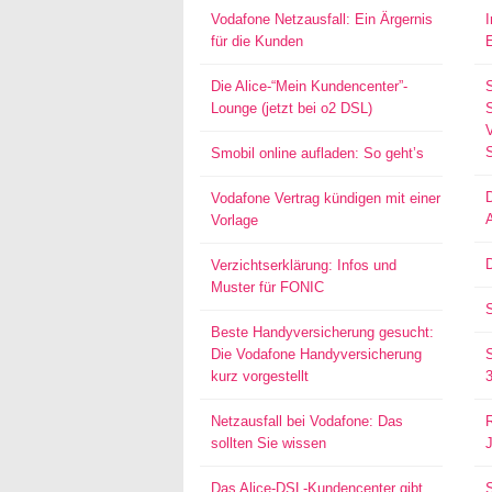
Vodafone Netzausfall: Ein Ärgernis
für die Kunden
Die Alice-“Mein Kundencenter”-
Lounge (jetzt bei o2 DSL)
S
Smobil online aufladen: So geht’s
Vodafone Vertrag kündigen mit einer
Vorlage
D
Verzichtserklärung: Infos und
Muster für FONIC
Beste Handyversicherung gesucht:
Die Vodafone Handyversicherung
kurz vorgestellt
Netzausfall bei Vodafone: Das
sollten Sie wissen
Das Alice-DSL-Kundencenter gibt
S