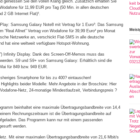
d geniessen Sie den vollen Klang gleich. Zusätzlich erhalten Sie
Wodafone für 11,99 EUR pro Tag (50 Min. in allen deutschen
 2 GB Internet Flat)¹.
 Play: Samsung Galaxy Note8 mit Vertrag für 1 Euro²: Das Samsung
Meist
m “Real Allnet” Vertrag von Wodafone für 39,99 Euro² pro Monat
eutsche Netzwerke an, verschickt Flat-SMS in alle deutsche
nd hat eine weltweit verfügbare Hotspot-Wohnung.
m”) Infinity Display. Dank des Screen-Off-Memos muss das
t werden. S9 und S9+ von Samsung Galaxy: Erhältlich sind die
ai für 849 bzw. 949 EUR.
bisheriges Smartphone für bis zu 400? eintauschen!
Highlights beider Modelle: Mehr Angebote in der Broschüre: Hier
m Vodafone-Netz, 24-monatige Mindestlaufzeit, Verbindungspreis ?
rogramm beinhaltet eine maximale Übertragungsbandbreite von 14,4
einem Rechnungszeitraum ist die Übertragungsbandbreite auf
 aufgeladen. Das Programm kann nur mit einem passenden
esurft werden.
-Netz. Mit einer maximalen Übertragungsbandbreite von 21,6 Mbit/s