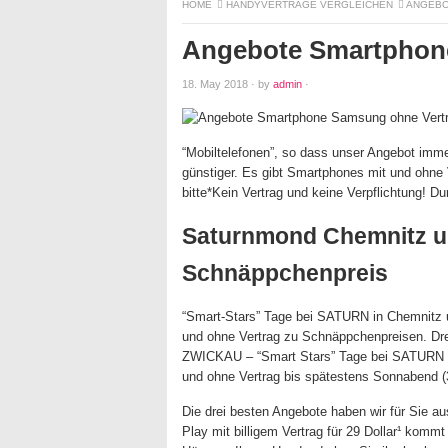
HOME
HANDYVERTRÄGE VERGLEICHEN
ANGEBO
Angebote Smartphon
18. May 2018
·
by
admin
·
“Mobiltelefonen”, so dass unser Angebot imm
günstiger. Es gibt Smartphones mit und ohne 
bitte*Kein Vertrag und keine Verpflichtung! Du
Saturnmond Chemnitz u
Schnäppchenpreis
“Smart-Stars” Tage bei SATURN in Chemnitz u
und ohne Vertrag zu Schnäppchenpreisen. Dre
ZWICKAU – “Smart Stars” Tage bei SATURN i
und ohne Vertrag bis spätestens Sonnabend (
Die drei besten Angebote haben wir für Sie au
Play mit billigem Vertrag für 29 Dollar¹ kom