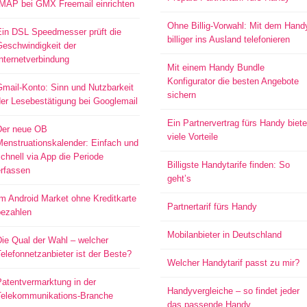
IMAP bei GMX Freemail einrichten
Ohne Billig-Vorwahl: Mit dem Hand
Ein DSL Speedmesser prüft die
billiger ins Ausland telefonieren
Geschwindigkeit der
nternetverbindung
Mit einem Handy Bundle
Konfigurator die besten Angebote
mail-Konto: Sinn und Nutzbarkeit
sichern
er Lesebestätigung bei Googlemail
Ein Partnervertrag fürs Handy biete
Der neue OB
viele Vorteile
Menstruationskalender: Einfach und
chnell via App die Periode
Billigste Handytarife finden: So
erfassen
geht’s
m Android Market ohne Kreditkarte
Partnertarif fürs Handy
bezahlen
Mobilanbieter in Deutschland
ie Qual der Wahl – welcher
elefonnetzanbieter ist der Beste?
Welcher Handytarif passt zu mir?
atentvermarktung in der
Handyvergleiche – so findet jeder
Telekommunikations-Branche
das passende Handy