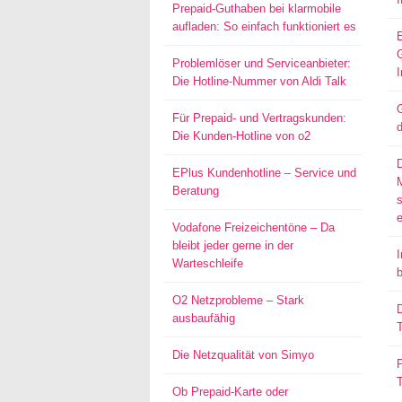
Prepaid-Guthaben bei klarmobile
aufladen: So einfach funktioniert es
Problemlöser und Serviceanbieter:
I
Die Hotline-Nummer von Aldi Talk
G
Für Prepaid- und Vertragskunden:
d
Die Kunden-Hotline von o2
EPlus Kundenhotline – Service und
Beratung
s
Vodafone Freizeichentöne – Da
bleibt jeder gerne in der
I
Warteschleife
O2 Netzprobleme – Stark
D
ausbaufähig
T
Die Netzqualität von Simyo
P
Ob Prepaid-Karte oder