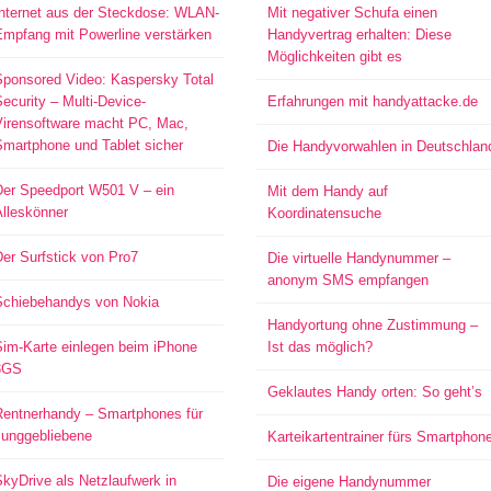
Internet aus der Steckdose: WLAN-
Mit negativer Schufa einen
Empfang mit Powerline verstärken
Handyvertrag erhalten: Diese
Möglichkeiten gibt es
Sponsored Video: Kaspersky Total
ecurity – Multi-Device-
Erfahrungen mit handyattacke.de
Virensoftware macht PC, Mac,
Smartphone und Tablet sicher
Die Handyvorwahlen in Deutschlan
Der Speedport W501 V – ein
Mit dem Handy auf
Alleskönner
Koordinatensuche
er Surfstick von Pro7
Die virtuelle Handynummer –
anonym SMS empfangen
Schiebehandys von Nokia
Handyortung ohne Zustimmung –
Sim-Karte einlegen beim iPhone
Ist das möglich?
3GS
Geklautes Handy orten: So geht’s
Rentnerhandy – Smartphones für
Junggebliebene
Karteikartentrainer fürs Smartphon
kyDrive als Netzlaufwerk in
Die eigene Handynummer