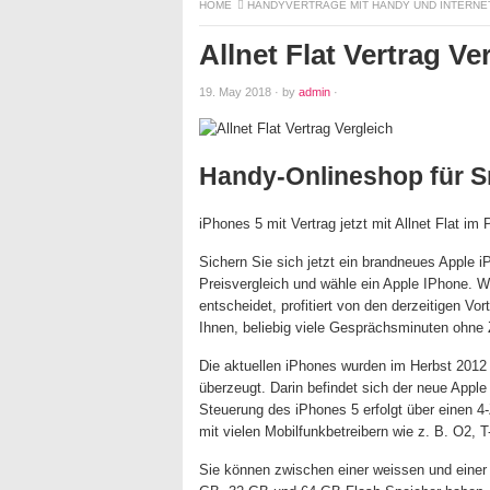
HOME
HANDYVERTRÄGE MIT HANDY UND INTERNE
Allnet Flat Vertrag Ve
19. May 2018
·
by
admin
·
Handy-Onlineshop für S
iPhones 5 mit Vertrag jetzt mit Allnet Flat im 
Sichern Sie sich jetzt ein brandneues Apple iP
Preisvergleich und wähle ein Apple IPhone. We
entscheidet, profitiert von den derzeitigen Vo
Ihnen, beliebig viele Gesprächsminuten ohne
Die aktuellen iPhones wurden im Herbst 2012 
überzeugt. Darin befindet sich der neue Apple
Steuerung des iPhones 5 erfolgt über einen 4
mit vielen Mobilfunkbetreibern wie z. B. O2, 
Sie können zwischen einer weissen und einer