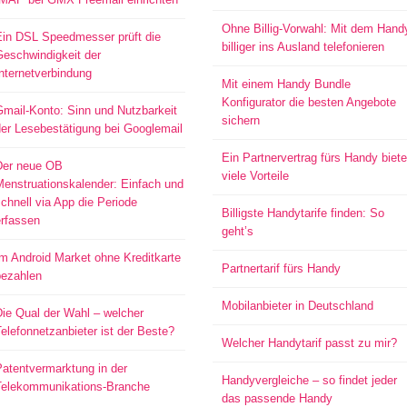
Ohne Billig-Vorwahl: Mit dem Hand
Ein DSL Speedmesser prüft die
billiger ins Ausland telefonieren
Geschwindigkeit der
nternetverbindung
Mit einem Handy Bundle
Konfigurator die besten Angebote
mail-Konto: Sinn und Nutzbarkeit
sichern
er Lesebestätigung bei Googlemail
Ein Partnervertrag fürs Handy biete
Der neue OB
viele Vorteile
Menstruationskalender: Einfach und
chnell via App die Periode
Billigste Handytarife finden: So
erfassen
geht’s
m Android Market ohne Kreditkarte
Partnertarif fürs Handy
bezahlen
Mobilanbieter in Deutschland
ie Qual der Wahl – welcher
elefonnetzanbieter ist der Beste?
Welcher Handytarif passt zu mir?
atentvermarktung in der
Handyvergleiche – so findet jeder
Telekommunikations-Branche
das passende Handy