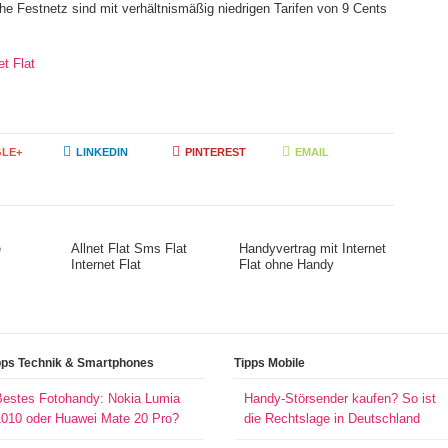
e Festnetz sind mit verhältnismäßig niedrigen Tarifen von 9 Cents
t Flat
LE+
LINKEDIN
PINTEREST
EMAIL
e
Allnet Flat Sms Flat
Handyvertrag mit Internet
Internet Flat
Flat ohne Handy
pps Technik & Smartphones
Tipps Mobile
Bestes Fotohandy: Nokia Lumia
Handy-Störsender kaufen? So ist
1010 oder Huawei Mate 20 Pro?
die Rechtslage in Deutschland