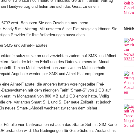
ichern Sie sich noch heute ein mobiles Gerät mit einem Vertrag
einen Handyvertrag und holen Sie sich das Gerät zu einem
. 679? wert. Benutzen Sie den Zuschuss aus Ihrem
Meist
s Handy 5 mit Vertrag. Mit unserem Allnet Flat Vergleich können Sie
htigen Provider für Ihre Anforderungen aussuchen.
en SMS und Allnet-Flatrates
funktarife sukzessive an und verzichten zudem auf SMS- und Allnet-
keiten. Nach der letzten Erhöhung des Datenvolumens im Monat
stellt. Tchibo Mobil revidiert nun zum zweiten Mal innerhalb
repaid-Angebote werden per SMS und Allnet Flat empfangen.
eine Allnet-Flatrate, die anderen hatten voreingestellte Frei-
Datenvolumen mit dem niedrigen Tariff “Smart-S” von 1 GB auf
n erst im Monatsmai von 800 MB auf 1 GB erhöht hatte. Völlig
r die drei Varianten Smart S, L und S. Der neue Zolltarif ist jedoch
 Ein neues Smart-L-Modell wechselt zwischen dem bisher
. Für alle vier Tarifvarianten ist auch das Starter-Set mit SIM-Karte
 EUR erstanden wird. Die Bedingungen für Gespräche ins Ausland ins