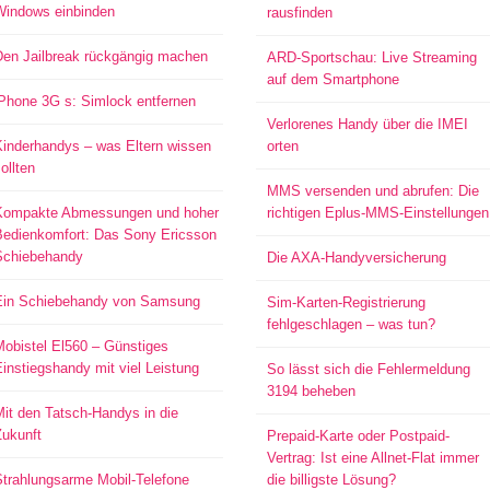
Windows einbinden
rausfinden
Den Jailbreak rückgängig machen
ARD-Sportschau: Live Streaming
auf dem Smartphone
iPhone 3G s: Simlock entfernen
Verlorenes Handy über die IMEI
Kinderhandys – was Eltern wissen
orten
ollten
MMS versenden und abrufen: Die
Kompakte Abmessungen und hoher
richtigen Eplus-MMS-Einstellungen
Bedienkomfort: Das Sony Ericsson
Schiebehandy
Die AXA-Handyversicherung
Ein Schiebehandy von Samsung
Sim-Karten-Registrierung
fehlgeschlagen – was tun?
Mobistel El560 – Günstiges
instiegshandy mit viel Leistung
So lässt sich die Fehlermeldung
3194 beheben
it den Tatsch-Handys in die
Zukunft
Prepaid-Karte oder Postpaid-
Vertrag: Ist eine Allnet-Flat immer
Strahlungsarme Mobil-Telefone
die billigste Lösung?