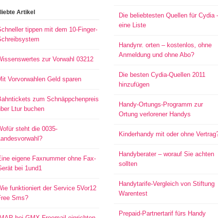
liebte Artikel
Die beliebtesten Quellen für Cydia 
eine Liste
chneller tippen mit dem 10-Finger-
Schreibsystem
Handynr. orten – kostenlos, ohne
Anmeldung und ohne Abo?
Wissenswertes zur Vorwahl 03212
Die besten Cydia-Quellen 2011
Mit Vorvorwahlen Geld sparen
hinzufügen
Bahntickets zum Schnäppchenpreis
Handy-Ortungs-Programm zur
ber Ltur buchen
Ortung verlorener Handys
ofür steht die 0035-
Kinderhandy mit oder ohne Vertrag
Landesvorwahl?
Handyberater – worauf Sie achten
Eine eigene Faxnummer ohne Fax-
sollten
Gerät bei 1und1
Handytarife-Vergleich von Stiftung
ie funktioniert der Service 5Vor12
Warentest
Free Sms?
Prepaid-Partnertarif fürs Handy
IMAP bei GMX Freemail einrichten