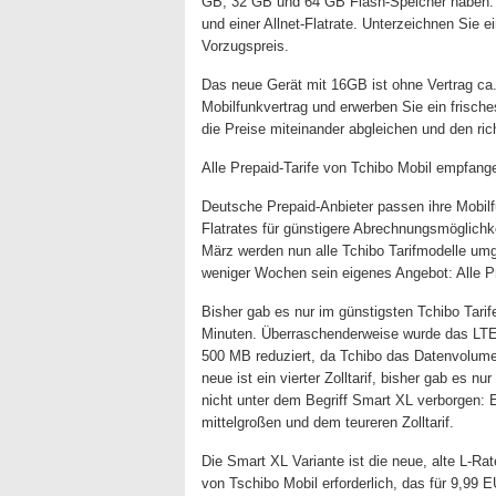
GB, 32 GB und 64 GB Flash-Speicher haben. S
und einer Allnet-Flatrate. Unterzeichnen Sie 
Vorzugspreis.
Das neue Gerät mit 16GB ist ohne Vertrag ca
Mobilfunkvertrag und erwerben Sie ein frische
die Preise miteinander abgleichen und den ric
Alle Prepaid-Tarife von Tchibo Mobil empfang
Deutsche Prepaid-Anbieter passen ihre Mobil
Flatrates für günstigere Abrechnungsmöglich
März werden nun alle Tchibo Tarifmodelle umge
weniger Wochen sein eigenes Angebot: Alle P
Bisher gab es nur im günstigsten Tchibo Tarife 
Minuten. Überraschenderweise wurde das LTE-
500 MB reduziert, da Tchibo das Datenvolume
neue ist ein vierter Zolltarif, bisher gab es nu
nicht unter dem Begriff Smart XL verborgen:
mittelgroßen und dem teureren Zolltarif.
Die Smart XL Variante ist die neue, alte L-Rate
von Tschibo Mobil erforderlich, das für 9,99