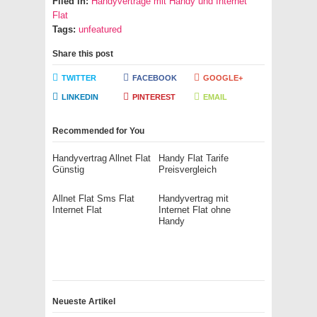
Filed in:
Handyverträge mit Handy und Internet
Flat
Tags:
unfeatured
Share this post
TWITTER
FACEBOOK
GOOGLE+
LINKEDIN
PINTEREST
EMAIL
Recommended for You
Handyvertrag Allnet Flat
Handy Flat Tarife
Günstig
Preisvergleich
Allnet Flat Sms Flat
Handyvertrag mit
Internet Flat
Internet Flat ohne
Handy
Neueste Artikel