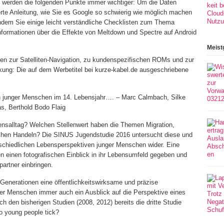
 werden die folgenden Punkte immer wichtiger: Um die Daten
ierte Anleitung, wie Sie es Google so schwierig wie möglich machen
chdem Sie einige leicht verständliche Checklisten zum Thema
Informationen über die Effekte von Meltdown und Spectre auf Android
Meist
onen zur Satelliten-Navigation, zu kundenspezifischen ROMs und zur
kung: Die auf dem Werbetitel bei kurze-kabel.de ausgeschriebene
junger Menschen im 14. Lebensjahr…. – Marc Calmbach, Silke
s, Berthold Bodo Flaig
ebensalltag? Welchen Stellenwert haben die Themen Migration,
glichen Handeln? Die SINUS Jugendstudie 2016 untersucht diese und
rschiedlichen Lebensperspektiven junger Menschen wider. Eine
n einen fotografischen Einblick in ihr Lebensumfeld gegeben und
partner einbringen.
Generationen eine öffentlichkeitswirksame und präzise
er Menschen immer auch ein Ausblick auf die Perspektive eines
ch den bisherigen Studien (2008, 2012) bereits die dritte Studie
o young people tick?