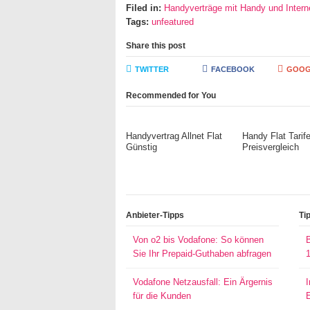
Filed in:
Handyverträge mit Handy und Interne
Tags:
unfeatured
Share this post
TWITTER
FACEBOOK
GOOG
Recommended for You
Handyvertrag Allnet Flat
Handy Flat Tarif
Günstig
Preisvergleich
Anbieter-Tipps
Ti
Von o2 bis Vodafone: So können
Sie Ihr Prepaid-Guthaben abfragen
Vodafone Netzausfall: Ein Ärgernis
für die Kunden