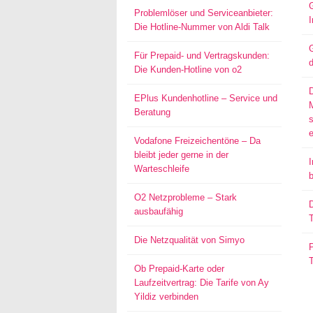
Problemlöser und Serviceanbieter:
I
Die Hotline-Nummer von Aldi Talk
G
Für Prepaid- und Vertragskunden:
d
Die Kunden-Hotline von o2
EPlus Kundenhotline – Service und
Beratung
s
Vodafone Freizeichentöne – Da
bleibt jeder gerne in der
I
Warteschleife
O2 Netzprobleme – Stark
D
ausbaufähig
T
Die Netzqualität von Simyo
P
Ob Prepaid-Karte oder
Laufzeitvertrag: Die Tarife von Ay
Yildiz verbinden