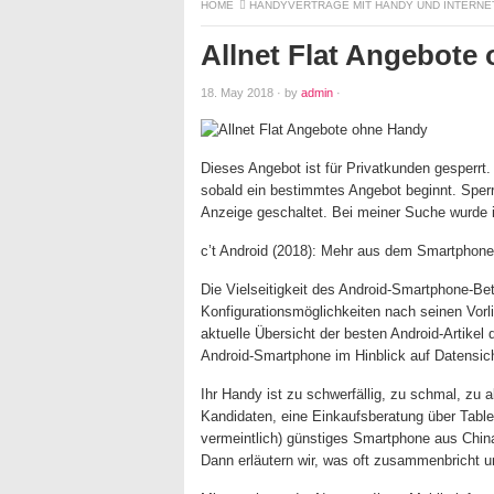
HOME
HANDYVERTRÄGE MIT HANDY UND INTERNE
Allnet Flat Angebote
18. May 2018
·
by
admin
·
Dieses Angebot ist für Privatkunden gesperrt
sobald ein bestimmtes Angebot beginnt. Sperr
Anzeige geschaltet. Bei meiner Suche wurde
c’t Android (2018): Mehr aus dem Smartphone 
Die Vielseitigkeit des Android-Smartphone-B
Konfigurationsmöglichkeiten nach seinen Vorl
aktuelle Übersicht der besten Android-Artikel 
Android-Smartphone im Hinblick auf Datensic
Ihr Handy ist zu schwerfällig, zu schmal, zu 
Kandidaten, eine Einkaufsberatung über Tablett
vermeintlich) günstiges Smartphone aus China
Dann erläutern wir, was oft zusammenbricht u