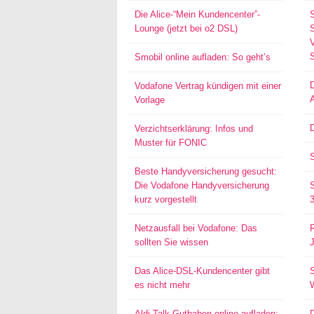
Die Alice-“Mein Kundencenter”-
Lounge (jetzt bei o2 DSL)
S
Smobil online aufladen: So geht’s
Vodafone Vertrag kündigen mit einer
Vorlage
D
Verzichtserklärung: Infos und
Muster für FONIC
Beste Handyversicherung gesucht:
Die Vodafone Handyversicherung
kurz vorgestellt
Netzausfall bei Vodafone: Das
sollten Sie wissen
Das Alice-DSL-Kundencenter gibt
S
es nicht mehr
Aldi-Talk-Guthaben online aufladen: