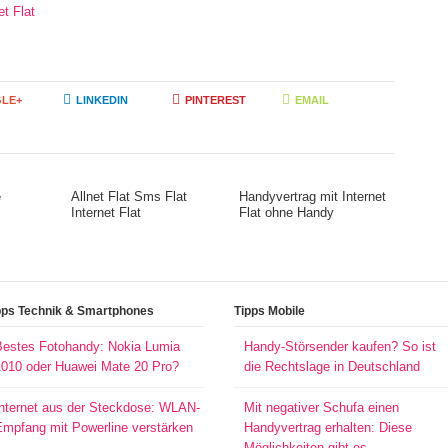
t Flat
LE+
LINKEDIN
PINTEREST
EMAIL
e
Allnet Flat Sms Flat
Handyvertrag mit Internet
Internet Flat
Flat ohne Handy
pps Technik & Smartphones
Tipps Mobile
Bestes Fotohandy: Nokia Lumia
Handy-Störsender kaufen? So ist
1010 oder Huawei Mate 20 Pro?
die Rechtslage in Deutschland
Internet aus der Steckdose: WLAN-
Mit negativer Schufa einen
Empfang mit Powerline verstärken
Handyvertrag erhalten: Diese
Möglichkeiten gibt es