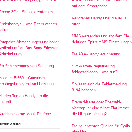
ARD-Sportschau: Live Streaming
auf dem Smartphone
iPhone 3G s: Simlock entfernen
Verlorenes Handy über die IMEI
Kinderhandys – was Eltern wissen
orten
ollten
MMS versenden und abrufen: Die
Kompakte Abmessungen und hoher
richtigen Eplus-MMS-Einstellungen
Bedienkomfort: Das Sony Ericsson
Schiebehandy
Die AXA-Handyversicherung
Ein Schiebehandy von Samsung
Sim-Karten-Registrierung
fehlgeschlagen – was tun?
Mobistel El560 – Günstiges
instiegshandy mit viel Leistung
So lässt sich die Fehlermeldung
3194 beheben
it den Tatsch-Handys in die
Zukunft
Prepaid-Karte oder Postpaid-
Vertrag: Ist eine Allnet-Flat immer
Strahlungsarme Mobil-Telefone
die billigste Lösung?
liebte Artikel
Die beliebtesten Quellen für Cydia 
eine Liste