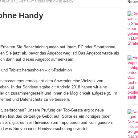
T FLAT
ALLNET FLAT ANGEBOTE OHNE HANDY
Neues
 ohne Handy
. Erhalten Sie Benachrichtigungen auf Ihrem PC oder Smartphone,
en Sie jetzt ab, bevor das Angebot weg ist! Das Angebot wurde als
 ich dann auf dieses Angebot aufmerksam.
und Tablett herausholen – c’t-Redaktion
etriebssystems ermöglicht dem Anwender eine Vielzahl von
ieben. In der Sonderausgabe c’t Android 2018 haben wir eine
der c’t zusammengestellt und Ihnen die Möglichkeit aufgezeigt, Ihr
herheit und Datenschutz zu verbessern.
alt, zerbrochen? Unsere Prüfung der Top-Geräte ergibt neue
en löst das derzeitige Gebot auf. Sollte es ein richtiges (oder
 sein, gibt es hier Hinweise zum Importieren und Konfigurieren.
nd was Sie von einer Handyversicherung erwartet.