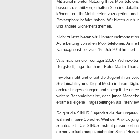
Mit zunehmender Nutzung Ihres Mobiltelefons
besser zu schützen, erhalten Sie eine detaill
können, auf Ihr Mobiltelefon zuzugreifen, na
Privatsphäre befolgt haben. Wir bieten auch 
und andere Sicherheitsthemen.
Nicht zuletzt bieten wir Hintergrundinformati
Aufarbeitung von alten Mobiltelefonen. Anmer
Kampagne ist bis zum 16. Juli 2018 limitiert.
Was machen die Teenager 2016? Wohnwelten 
Borgstedt, Inga Borchard, Peter Martin Thoma
Inwiefern lebt und erlebt die Jugend ihren L
Sustainability und Digital Media in ihrem tä
andere Fragestellungen und spiegelt die unte
weitere Besonderheit ist, dass junge Mensche
erstmals eigene Fragestellungen als Interview
So gibt die SINUS Jugendstudie der jüngeren 
wahrnehmbare Sprache. Weil der Anblick jung
Staates ist. Das SINUS-Institut präsentiert na
seiner vielfach ausgezeichneten Serie “How d