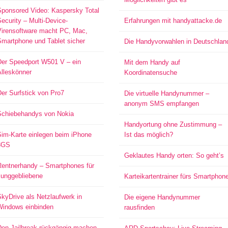
Sponsored Video: Kaspersky Total
ecurity – Multi-Device-
Erfahrungen mit handyattacke.de
Virensoftware macht PC, Mac,
Smartphone und Tablet sicher
Die Handyvorwahlen in Deutschlan
Der Speedport W501 V – ein
Mit dem Handy auf
Alleskönner
Koordinatensuche
er Surfstick von Pro7
Die virtuelle Handynummer –
anonym SMS empfangen
Schiebehandys von Nokia
Handyortung ohne Zustimmung –
Sim-Karte einlegen beim iPhone
Ist das möglich?
3GS
Geklautes Handy orten: So geht’s
Rentnerhandy – Smartphones für
Junggebliebene
Karteikartentrainer fürs Smartphon
kyDrive als Netzlaufwerk in
Die eigene Handynummer
Windows einbinden
rausfinden
Den Jailbreak rückgängig machen