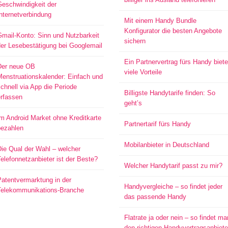
Geschwindigkeit der
nternetverbindung
Mit einem Handy Bundle
Konfigurator die besten Angebote
mail-Konto: Sinn und Nutzbarkeit
sichern
er Lesebestätigung bei Googlemail
Ein Partnervertrag fürs Handy biete
Der neue OB
viele Vorteile
Menstruationskalender: Einfach und
chnell via App die Periode
Billigste Handytarife finden: So
erfassen
geht’s
m Android Market ohne Kreditkarte
Partnertarif fürs Handy
bezahlen
Mobilanbieter in Deutschland
ie Qual der Wahl – welcher
elefonnetzanbieter ist der Beste?
Welcher Handytarif passt zu mir?
atentvermarktung in der
Handyvergleiche – so findet jeder
Telekommunikations-Branche
das passende Handy
Flatrate ja oder nein – so findet ma
den richtigen Handyvertragsanbiete