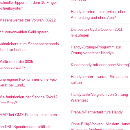
chneller tippen mit dem 10-Finger-
Schreibsystem
Handynr. orten – kostenlos, ohne
Anmeldung und ohne Abo?
Wissenswertes zur Vorwahl 03212
Die besten Cydia-Quellen 2011
Mit Vorvorwahlen Geld sparen
hinzufügen
Bahntickets zum Schnäppchenpreis
Handy-Ortungs-Programm zur
ber Ltur buchen
Ortung verlorener Handys
ofür steht die 0035-
Kinderhandy mit oder ohne Vertrag
Landesvorwahl?
Handyberater – worauf Sie achten
Eine eigene Faxnummer ohne Fax-
sollten
Gerät bei 1und1
Handytarife-Vergleich von Stiftung
ie funktioniert der Service 5Vor12
Warentest
Free Sms?
Prepaid-Partnertarif fürs Handy
IMAP bei GMX Freemail einrichten
Ohne Billig-Vorwahl: Mit dem Hand
Ein DSL Speedmesser prüft die
billiger ins Ausland telefonieren