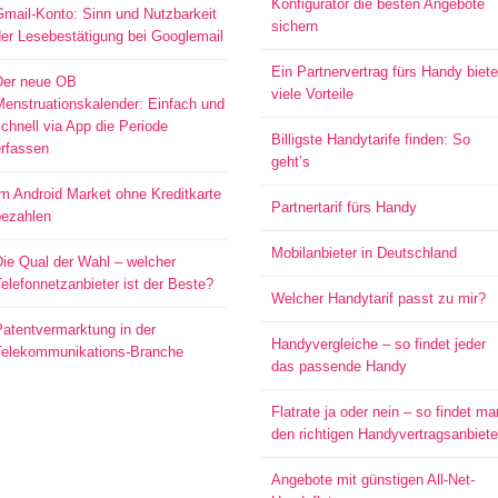
Konfigurator die besten Angebote
mail-Konto: Sinn und Nutzbarkeit
sichern
er Lesebestätigung bei Googlemail
Ein Partnervertrag fürs Handy biete
Der neue OB
viele Vorteile
Menstruationskalender: Einfach und
chnell via App die Periode
Billigste Handytarife finden: So
erfassen
geht’s
m Android Market ohne Kreditkarte
Partnertarif fürs Handy
bezahlen
Mobilanbieter in Deutschland
ie Qual der Wahl – welcher
elefonnetzanbieter ist der Beste?
Welcher Handytarif passt zu mir?
atentvermarktung in der
Handyvergleiche – so findet jeder
Telekommunikations-Branche
das passende Handy
Flatrate ja oder nein – so findet ma
den richtigen Handyvertragsanbiete
Angebote mit günstigen All-Net-