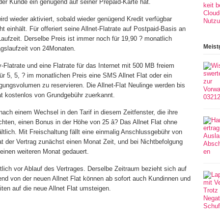
der Kunde ein genügend auf seiner Prepaid-Karte hat.
ird wieder aktiviert, sobald wieder genügend Kredit verfügbar
 einhält. Für offeriert seine Allnet-Flatrate auf Postpaid-Basis an
ufzeit. Derselbe Preis ist immer noch für 19,90 ? monatlich
Meist
ragslaufzeit von 24Monaten.
Flatrate und eine Flatrate für das Internet mit 500 MB freiem
ür 5, 5, ? im monatlichen Preis eine SMS Allnet Flat oder ein
ungsvolumen zu reservieren. Die Allnet-Flat Neulinge werden bis
 kostenlos von Grundgebühr zuerkannt.
h einem Wechsel in den Tarif in diesem Zeitfenster, die ihre
ten, einen Bonus in der Höhe von 25 â? Das Allnet Flat ohne
ltlich. Mit Freischaltung fällt eine einmalig Anschlussgebühr von
t der Vertrag zunächst einen Monat Zeit, und bei Nichtbefolgung
s einen weiteren Monat gedauert.
lich vor Ablauf des Vertrages. Derselbe Zeitraum bezieht sich auf
end von der neuen Allnet Flat können ab sofort auch Kundinnen und
ten auf die neue Allnet Flat umsteigen.