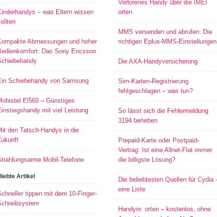
Verlorenes Handy über die IMEI
Kinderhandys – was Eltern wissen
orten
ollten
MMS versenden und abrufen: Die
Kompakte Abmessungen und hoher
richtigen Eplus-MMS-Einstellungen
Bedienkomfort: Das Sony Ericsson
Schiebehandy
Die AXA-Handyversicherung
Ein Schiebehandy von Samsung
Sim-Karten-Registrierung
fehlgeschlagen – was tun?
Mobistel El560 – Günstiges
instiegshandy mit viel Leistung
So lässt sich die Fehlermeldung
3194 beheben
it den Tatsch-Handys in die
Zukunft
Prepaid-Karte oder Postpaid-
Vertrag: Ist eine Allnet-Flat immer
Strahlungsarme Mobil-Telefone
die billigste Lösung?
liebte Artikel
Die beliebtesten Quellen für Cydia 
eine Liste
chneller tippen mit dem 10-Finger-
Schreibsystem
Handynr. orten – kostenlos, ohne