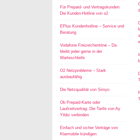
G
Für Prepaid- und Vertragskunden:
d
Die Kunden-Hotline von o2
EPlus Kundenhotline – Service und
Beratung
s
Vodafone Freizeichentöne – Da
bleibt jeder gerne in der
I
Warteschleife
O2 Netzprobleme – Stark
D
ausbaufähig
T
Die Netzqualität von Simyo
P
Ob Prepaid-Karte oder
Laufzeitvertrag: Die Tarife von Ay
Yildiz verbinden
Einfach und sicher Verträge von
Klarmobile kündigen