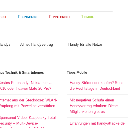
LE+
LINKEDIN
PINTEREST
EMAIL
 Handys
Allnet Handyvertrag
Handy für alle Netze
pps Technik & Smartphones
Tipps Mobile
Bestes Fotohandy: Nokia Lumia
Handy-Störsender kaufen? So ist
1010 oder Huawei Mate 20 Pro?
die Rechtslage in Deutschland
Internet aus der Steckdose: WLAN-
Mit negativer Schufa einen
Empfang mit Powerline verstärken
Handyvertrag erhalten: Diese
Möglichkeiten gibt es
Sponsored Video: Kaspersky Total
ecurity – Multi-Device-
Erfahrungen mit handyattacke.de