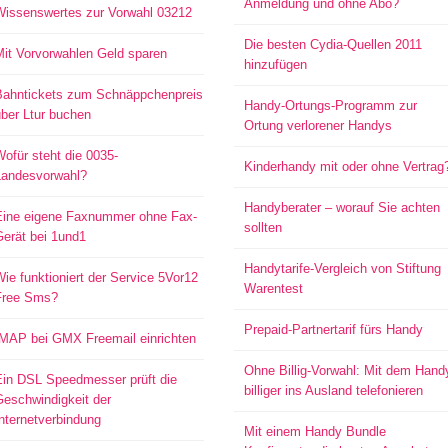
Anmeldung und ohne Abo?
Wissenswertes zur Vorwahl 03212
Die besten Cydia-Quellen 2011
Mit Vorvorwahlen Geld sparen
hinzufügen
Bahntickets zum Schnäppchenpreis
Handy-Ortungs-Programm zur
ber Ltur buchen
Ortung verlorener Handys
ofür steht die 0035-
Kinderhandy mit oder ohne Vertrag
Landesvorwahl?
Handyberater – worauf Sie achten
Eine eigene Faxnummer ohne Fax-
sollten
Gerät bei 1und1
Handytarife-Vergleich von Stiftung
ie funktioniert der Service 5Vor12
Warentest
Free Sms?
Prepaid-Partnertarif fürs Handy
IMAP bei GMX Freemail einrichten
Ohne Billig-Vorwahl: Mit dem Hand
Ein DSL Speedmesser prüft die
billiger ins Ausland telefonieren
Geschwindigkeit der
nternetverbindung
Mit einem Handy Bundle