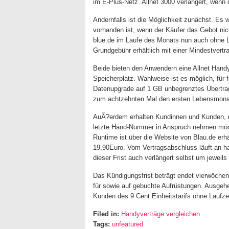
im E-Plus-Netz. Allnet 3000 verlängert, wenn 
Andernfalls ist die Möglichkeit zunächst. Es w
vorhanden ist, wenn der Käufer das Gebot nicht
blue.de im Laufe des Monats nun auch ohne La
Grundgebühr erhältlich mit einer Mindestvert
Beide bieten den Anwendern eine Allnet Handy-
Speicherplatz. Wahlweise ist es möglich, für f
Datenupgrade auf 1 GB unbegrenztes Übertrag
zum achtzehnten Mal den ersten Lebensmonat
AuÃ?erdem erhalten Kundinnen und Kunden, nac
letzte Hand-Nummer in Anspruch nehmen möch
Runtime ist über die Website von Blau.de erhä
19,90Euro. Vom Vertragsabschluss läuft an ha
dieser Frist auch verlängert selbst um jeweil
Das Kündigungsfrist beträgt endet vierwöchent
für sowie auf gebuchte Aufrüstungen. Ausgeh
Kunden des 9 Cent Einheitstarifs ohne Laufzei
Filed in:
Handyverträge vergleichen
Tags:
unfeatured