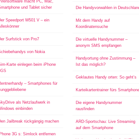
Virensoftware macht PC, Mac,
Smartphone und Tablet sicher
Die Handyvorwahlen in Deutschlan
Der Speedport W501 V – ein
Mit dem Handy auf
Alleskönner
Koordinatensuche
er Surfstick von Pro7
Die virtuelle Handynummer –
anonym SMS empfangen
Schiebehandys von Nokia
Handyortung ohne Zustimmung –
Sim-Karte einlegen beim iPhone
Ist das möglich?
3GS
Geklautes Handy orten: So geht’s
Rentnerhandy – Smartphones für
Junggebliebene
Karteikartentrainer fürs Smartphon
kyDrive als Netzlaufwerk in
Die eigene Handynummer
Windows einbinden
rausfinden
Den Jailbreak rückgängig machen
ARD-Sportschau: Live Streaming
auf dem Smartphone
iPhone 3G s: Simlock entfernen