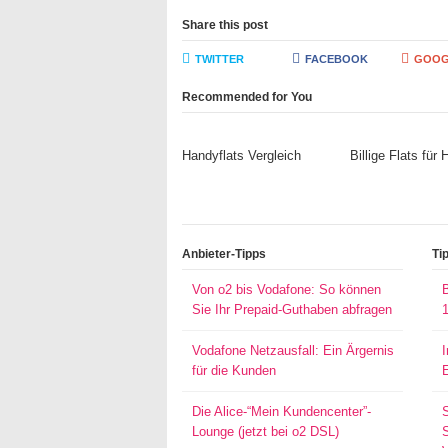
Share this post
TWITTER
FACEBOOK
GOOG
Recommended for You
Handyflats Vergleich
Billige Flats für
Anbieter-Tipps
Ti
Von o2 bis Vodafone: So können
Sie Ihr Prepaid-Guthaben abfragen
Vodafone Netzausfall: Ein Ärgernis
für die Kunden
Die Alice-“Mein Kundencenter”-
Lounge (jetzt bei o2 DSL)
S